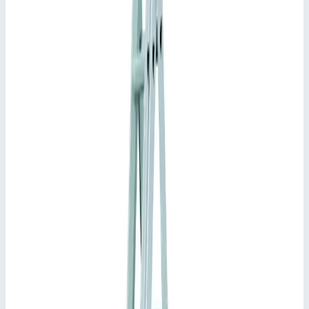
Описание
Трехсекционная многоцелевая лестница Zarges Skymaster
Plus X ступени 3х8 41521
Одна лестница — множество функций: гибкое решение
для безопасного подъема и спуска, а также особо
устойчивого положения.
Может использоваться на лестничных маршах.
Верхнюю секцию лестницы можно использовать по
отдельности в качестве приставной лестницы.
Высочайшая устойчивость благодаря жестким стяжкам
с обеих сторон.
Прочные перлоновые стяжные ремни с вшитыми
крепежными петлями.
С роликом в поперечной траверсе для удобной
транспортировки.
Оптимальная конструкция крепления направляющих
кронштейнов.
Возможность замены фиксаторов от самопроизвольного
складывания и направляющих кронштейнов благодаря
их винтовому креплению.