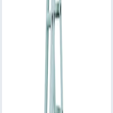
Сменные противоскользящие пластиковые башмаки.
Подсказки и особенности
Оптимальная устойчивость благодаря широкой
поперечной траверсе и двум жестким соединениям.
Соответствует стандарту EN 131 для
профессионального применения.
Документы
Информация для пользователя лестницы (pdf)
Инструкция по монтажу и эксплуатации многоцелевых
лестниц (pdf)
Ключевые преимущества
✓
Может использоваться на лестничных маршах.
✓
Верхнюю секцию лестницы можно использовать по
отдельности в качестве приставной лестницы.
✓
Высочайшая устойчивость благодаря жестким
стяжкам с обеих сторон.
✓
Прочные перлоновые стяжные ремни с вшитыми
крепежными петлями.