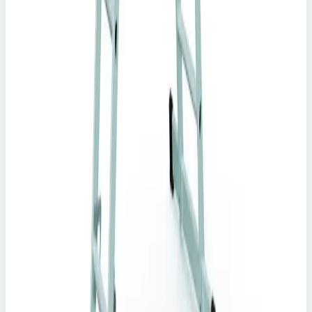
Zarges(Werner) 3х11 ступеней 48924
Арт.
48924
Страна производитель: Германия; Производитель: Zarges;
Артикул: 48924; Материал: алюминий; Кол-во ступеней:
3&#215;11; Длина в 3-секц. прист.виде: 6,8 м; Длина в 2-секц.
прист.виде: 4,77 м; Рабочая высота: 7,50 м; Вес:
Рабочая высота
7,50 м
Ступеней
3&#215;11
Масса
20,1 кг
65 178 ₽
Zarges
Раздвижная лестница с перекладинами Zarges
Everest 3DE ступени 3х14 44854
Арт.
44854