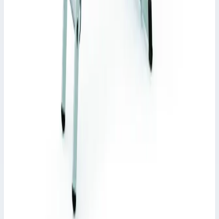
Производитель: Zarges; Артикул: 44854; Материал:
алюминий; Кол-во ступеней: 3 х 14; Общая высота: 9,45 м;
Рабочая высота: 9,90 м; Макс. нагрузка: 150 кг; Вес: 36 кг
Рабочая высота
9,90 м
Ступеней
3 х 14 шт
Масса
36 кг
133 744 ₽
Zarges
Многоцелевая лестница Zarges Skymaster DX
ступени 3х9 44839
Арт.
44839
Производитель: Zarges; Артикул: 44839; Материал:
алюминий; Кол-во ступеней: 3 х 9; Общая высота: 6,10 м;
Рабочая высота: 6,85 м; Макс. нагрузка: 150 кг; Вес: 18 кг
Рабочая высота