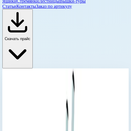
Ящики
Стремянки
Лестницы
Вышки-туры
Статьи
Контакты
Заказ по артикулу
Скачать прайс
Трехсекционные лестницы Zarges
Главная
›
Каталог
›
Лестницы
›
Трехсекционные лестницы
›
Трехсекционные лестницы Zarges
›
Трехсекционная многоцелевая лестница Zarges
Skymaster Plus X ступени 3х8 41578
Трехсекционные лестницы Zarges
Артикул:
41578