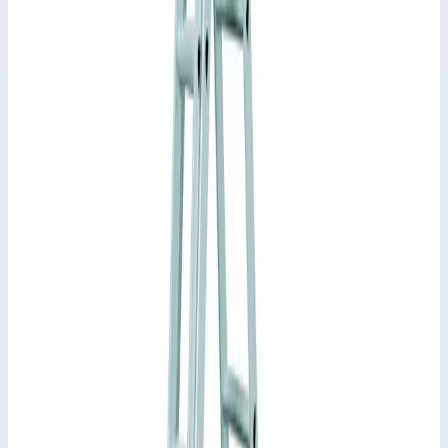
✓
С роликом в поперечной траверсе для удобной
транспортировки.
✓
Оптимальная конструкция крепления направляющих
кронштейнов.
✓
Возможность замены фиксаторов от
самопроизвольного складывания и направляющих
кронштейнов благодаря их винтовому креплению.
✓
Сменные противоскользящие пластиковые башмаки.
Характеристики
📋
Общие сведения
Артикул
41578
•
Основные характеристики
Артикул