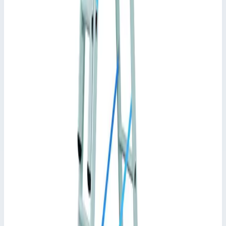
•
Параметры
Длина раздвинутой лестницы
5,80 м
Длина стремянки с выдвинутой частью
4,10 м
Длина в сложении
2,45 м
Сценарии применения
Трехсекционная многоцелевая лестница Zarges Skymaster Plus
X ступени 3х8 41521
Одна лестница — множество функций: гибкое решение для
безопасного подъема и спуска, а также особо устойчивого
положения.