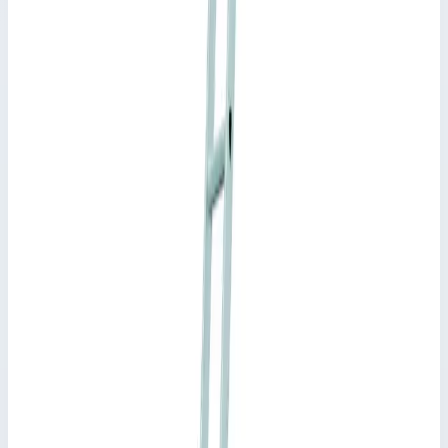
X ступени 3х8 41578
Zarges
·
Трехсекционные лестницы Zarges
·
Трехсекционные
лестницы Zarges
Производитель: Zarges; Артикул: 41521; Материал:
алюминий; Кол-во ступеней: 3 x 8; Общая высота: 5,80 м;
Рабочая высота: 6,55 м; Макс. нагрузка: 150 кг; Вес: 18,50 кг
Основные параметры
Рабочая высота
6,55 м
Количество ступеней
3х8 шт
Масса
18,50 кг
Производитель
Zarges
Стоимость
154 249
₽
с НДС 22%
Добавить в корзину