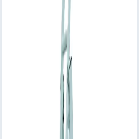
Трехсекционная многоцелевая лестница Zarges Skymaster Plus
X ступени 3х8 41578
154 249
₽
Добавить в корзину
Трехсекционная многоцелевая лестница Zarges Skymaster Plus
X ступени 3х8 41578
Арт.
41578
154 249
₽
Добавить в корзину
Добавить к сравнению