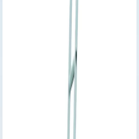
Трехсекционная многоцелевая
лестница Zarges Skymaster Plus X
ступени 3х8 41578
Производитель: Zarges; Артикул: 41521; Материал:
алюминий; Кол-во ступеней: 3 x 8; Общая высота: 5,80 м;
Рабочая высота: 6,55 м; Макс. нагрузка: 150 кг; Вес: 18,50 кг
Варианты серии
Выберите исполнение
4
вариантов · артикул указан на каждом
Арт.
41578
Выбрано