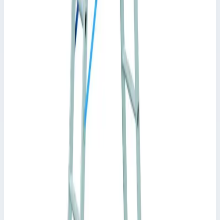
Zarges
Трёхсекционная многоцелевая лестница Zarges
Abru 3×11 ступеней 48925
Арт.
48925
Страна производитель: Германия; Производитель: Zarges;
Артикул: 48925; Материал: алюминий; Кол-во ступеней:
3&#215;11; Длина в 3-секц. прист.виде: 7,64 м; Длина в 2-
секц. прист.виде: 5,05 м; Рабочая высота: 8,35 м; Вес:
Рабочая высота
8,35 м
Ступеней
3&#215;11
Масса
20,7 кг
Цена по запросу
Zarges
Универсальная трехсекционная лестница