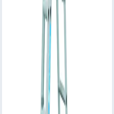
41521
Материал
алюминий
Общая высота
5,80 м
Максимальная нагрузка
150 кг
📋
Характеристики
Высота лестницы
5,81 м
Высота стремянки
4,13 м
Высота собранной лестницы
2,45 м
Высота профиля
73,0 мм
Траверса
0,90 м
Транспортные размеры
2,50х0,55х0,23 м