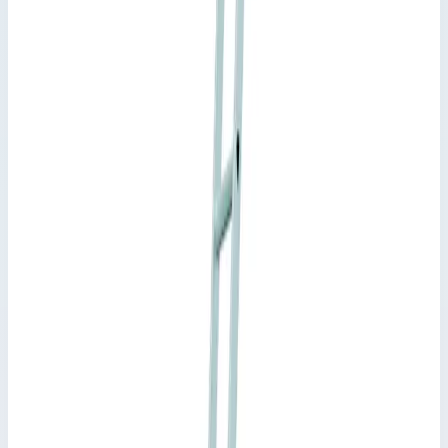
3×8 ступ.
Рабочая высота 6,55 м · Масса 18,50 кг
Арт.
41579
3×10 ступ.
Рабочая высота 7,65 м · Масса 24,30 кг
Арт.
41580
3×12 ступ.
Рабочая высота 9,25 м · Масса 30,20 кг
Арт.
41581
3×14 ступ.
Рабочая высота около 10,2 м · Масса 36,6 кг
Трехсекционные лестницы Zarges
Артикул:
41578
Трехсекционная многоцелевая лестница Zarges Skymaster Plus