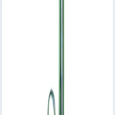
Уточнить поставку по этой позиции
Похожие модели
Аксессуар
Zarges
Направляющий кронштейн Zarges 826260
Арт.
826260
Производитель: Zarges; Артикул: 826260
Размеры
73,0х25,0 мм
3 140 ₽
Аксессуар