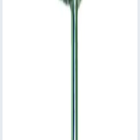
0,32х0,02х0,02 м
Стоимость
3 048
₽
с НДС 22%
Добавить в корзину
Ось ролика Zarges 823336
3 048
₽
Добавить в корзину
Ось ролика Zarges 823336
Арт.
823336
3 048
₽
Добавить в корзину