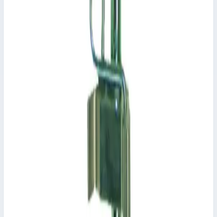
Zarges
Крюк 440 мм Zarges 807434
Арт.
807434
Производитель: Zarges; Артикул: 807434
Размеры
0,46х0,10х0,09 м
11 361 ₽
Аксессуар
Zarges
Крюк 510 мм Zarges 826686
Арт.
826686
Производитель: Zarges; Артикул: 826686
Масса