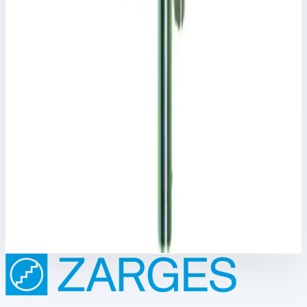
1,0 кг
Размеры
0,53х0,10х0,06 м
11 453 ₽
Аксессуар
Zarges
Крюк Zarges 803956
Арт.
803956
Производитель: Zarges; Артикул: 803956
Размеры
0,39х0,09х0,09 м
9 606 ₽