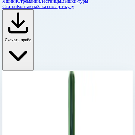
Ящики
Стремянки
Лестницы
Вышки-туры
Статьи
Контакты
Заказ по артикулу
Скачать прайс
Комплектующие для двухсекционных лестниц
Главная
›
Каталог
›
Лестницы
›
Двухсекционные лестницы
›
Комплектующие для двухсекционных лестниц
›
Ось ролика Zarges 823336
Комплектующие для двухсекционных
лестниц
Артикул:
823336