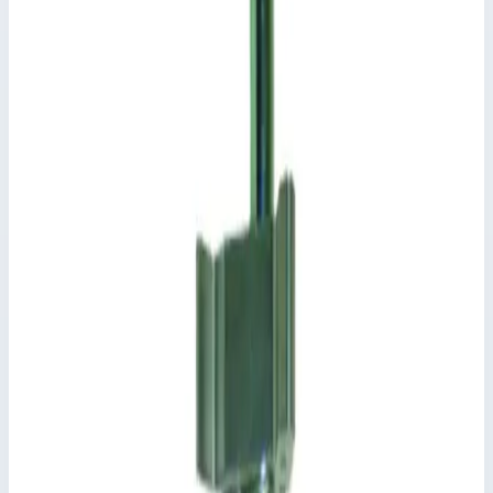
Ось ролика Zarges 823336
Производитель: Zarges; Артикул: 823336
Комплектующие для двухсекционных
лестниц
Артикул:
823336
Ось ролика Zarges 823336
Zarges
·
Комплектующие для двухсекционных лестниц
Производитель: Zarges; Артикул: 823336
Основные параметры
Производитель
Zarges
Артикул
823336
Ширина в свету
300,0 мм
Транспортные размеры