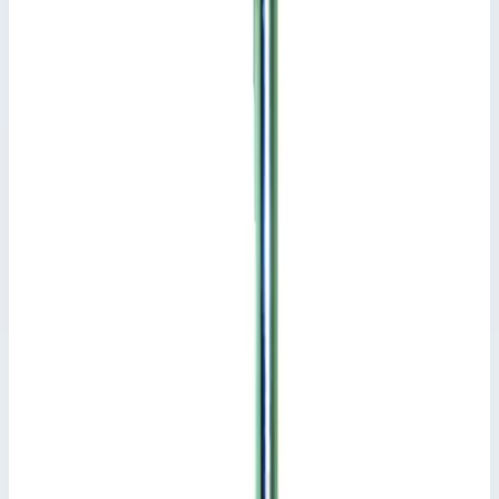
Добавить к сравнению
Описание
Ось ролика Zarges 823336
<strong>Ось ролика Zarges 823336</strong>
Характеристики
📋
Общие сведения
Артикул
823336