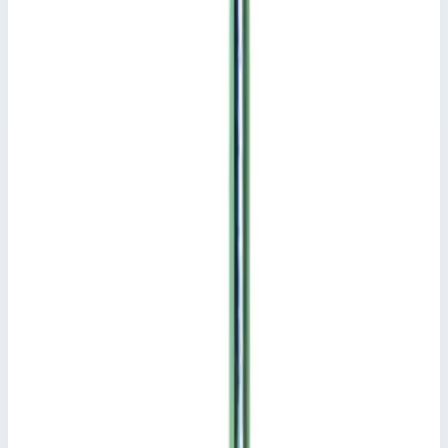
Сценарии применения
Ось ролика Zarges 823336