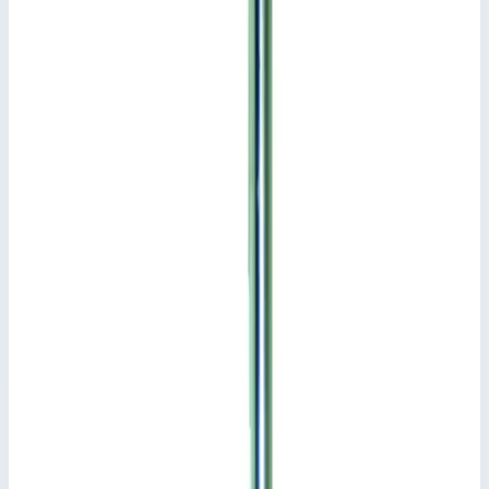
Добавить к сравнению
Описание
Защита от хищения Zarges 8210
Подходит для лестниц с квадратной завальцовкой с
макс. длиной ступеней или перекладин 560 мм.
Вкл. кодовый замок с 3-значным кодом.
Подсказки и особенности
Устанавливается на лестницу в рамках серийного
производства.,В заказе следует указать требуемую
ступень или перекладину.
Документы