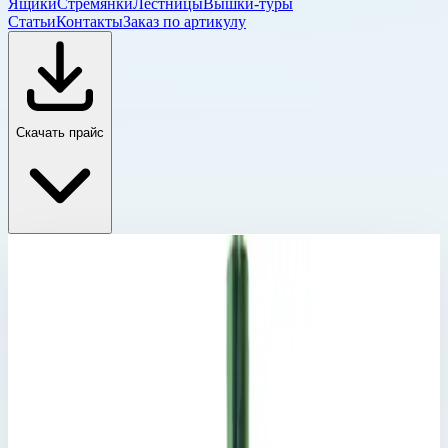
Ящики
Стремянки
Лестницы
Вышки-туры
Статьи
Контакты
Заказ по артикулу
Скачать прайс
Комплектующие для двухсекционных лестниц
Главная
›
Каталог
›
Лестницы
›
Двухсекционные лестницы
›
Комплектующие для двухсекционных лестниц
›
Защита от хищения Zarges 8210
Комплектующие для двухсекционных лестниц
Артикул:
8210