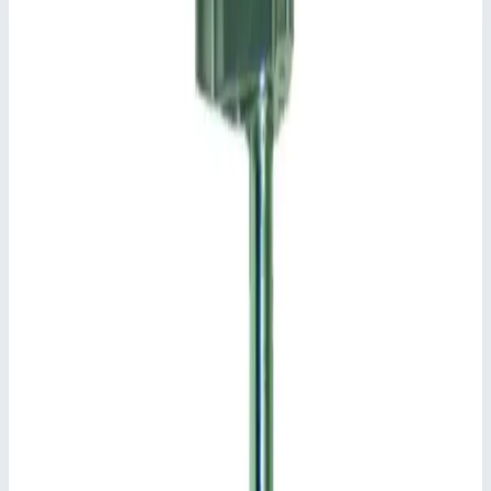
Транспортные размеры
0,85х0,44х0,13 м
Стоимость
15 333
₽
с НДС 22%
Добавить в корзину
Защита от хищения Zarges 8210
15 333
₽
Добавить в корзину
Защита от хищения Zarges 8210
Арт.
8210
15 333
₽
Добавить в корзину