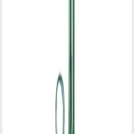
Уточнить поставку по этой позиции
Похожие модели
Аксессуар
Zarges
Удлинитель стойки Zarges 40922
Арт.
40922
Производитель: Zarges; Артикул: 40922
Размеры
0,55х0,21х0,04 м
13 116 ₽