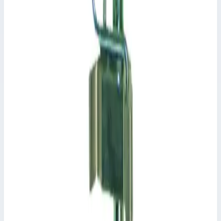
Аксессуар
Zarges
Крюк 440 мм Zarges 807434
Арт.
807434
Производитель: Zarges; Артикул: 807434
Размеры
0,46х0,10х0,09 м
11 361 ₽
Аксессуар
Zarges
Крюк 510 мм Zarges 826686
Арт.
826686
Производитель: Zarges; Артикул: 826686