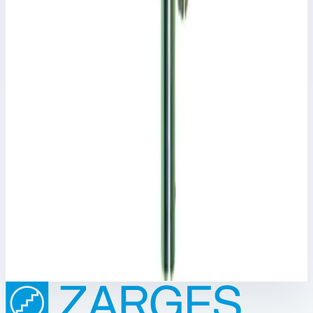
Масса
1,0 кг
Размеры
0,53х0,10х0,06 м
11 453 ₽
Аксессуар
Zarges
Крюк Zarges 803956
Арт.
803956
Производитель: Zarges; Артикул: 803956
Размеры
0,39х0,09х0,09 м
9 606 ₽