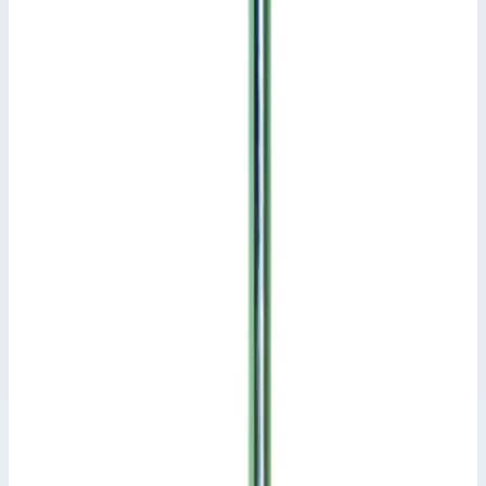
Защита от хищения Zarges 8210 Подходит для лестниц с
квадратной завальцовкой с макс. длиной ступеней или
перекладин 560 мм.
Вкл. кодовый замок с 3-значным кодом.