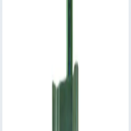
Защита от хищения Zarges 8210
Производитель: Zarges; Артикул: 8210
Комплектующие для двухсекционных лестниц
Артикул:
8210
Защита от хищения Zarges 8210
Zarges
·
Комплектующие для двухсекционных лестниц
Производитель: Zarges; Артикул: 8210
Основные параметры
Производитель
Zarges
Артикул
8210
Обозначение
Защита от хищения