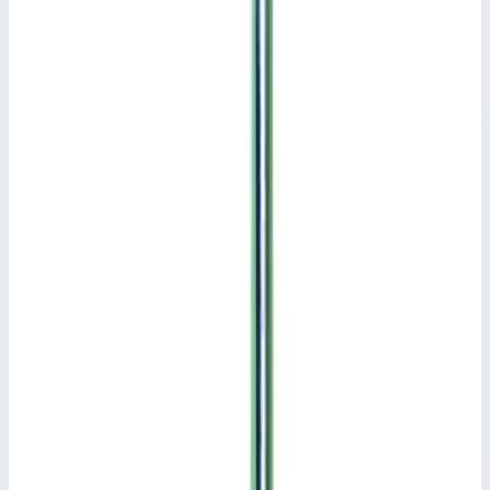
Защита от хищения (pdf)
Ключевые преимущества
✓
Подходит для лестниц с квадратной завальцовкой с
макс. длиной ступеней или перекладин 560 мм.
✓
Вкл. кодовый замок с 3-значным кодом.
✓
Устанавливается на лестницу в рамках серийного
производства.,В заказе следует указать требуемую
ступень или перекладину.
Характеристики
📋
Общие сведения
Артикул
8210
Сценарии применения