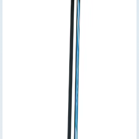
Стремянка анодированная Zarges
Scana S 6 ступеней 44156
Производитель: Zarges; Артикул: 44156; Материал:
алюминий; Кол-во ступеней: 6; Общая высота: 2,05 м; Рабочая
высота: 3,25 м; Макс. нагрузка: 150 кг; Вес: 4,90 кг
Варианты серии
Выберите исполнение
6
вариантов · артикул указан на каждом
Арт.
44153
3 ступени
Рабочая высота 2,60 м · Масса 3 кг