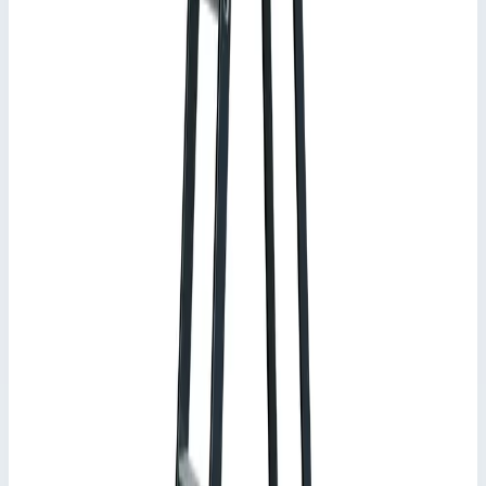
Два кронштейна площадки из прессованного профиля.
Подсказки и особенности
Соответствует стандарту EN 131 для
профессионального применения.
Документы
Информация для пользователя лестницы (pdf)
Инструкция по монтажу и эксплуатации стремянок (pdf)
Ключевые преимущества
✓
Ступени глубиной 80 мм.
✓
Анодированные стойки.
✓
Большая рабочая площадка с противоскользящим
рифлением.
✓
Практичный вместительный лоток для инструмента.
✓
Двухстеночный прессованный алюминиевый
профиль придает рабочей площадке оптимальную
жесткость.
✓
Два кронштейна площадки из прессованного
профиля.
✓
Соответствует стандарту EN 131 для