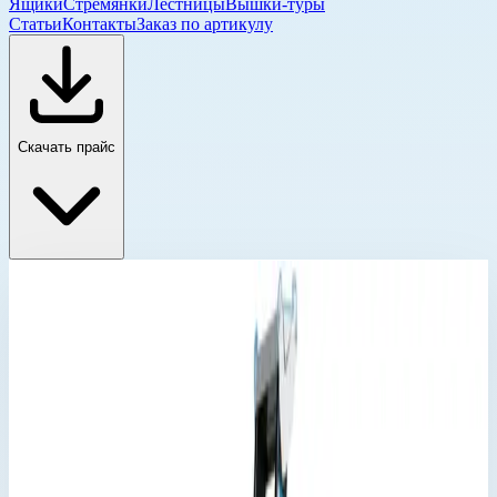
Ящики
Стремянки
Лестницы
Вышки-туры
Статьи
Контакты
Заказ по артикулу
Скачать прайс
Стремянка с односторонним подъемом Zarges
Главная
›
Каталог
›
Стремянки
›
Стремянка с односторонним подъемом Zarges
›
Стремянка анодированная Zarges Scana S 6 ступеней
44156
Стремянка с односторонним подъемом Zarges
Артикул:
44156