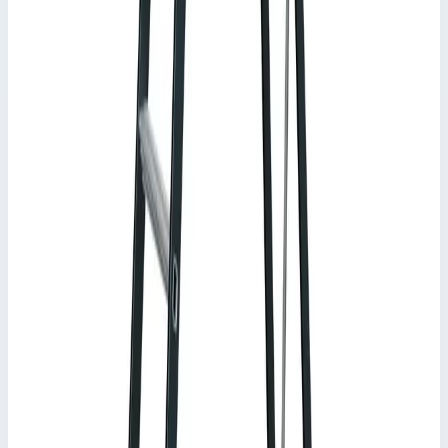
анодированным тетивам лестницы и большому лотку для
предметов.
Ступени глубиной 80 мм.