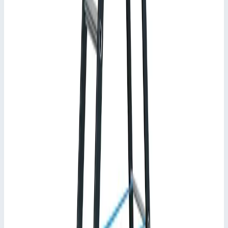
профессионального применения.
Характеристики
📋
Общие сведения
Артикул
44156
•
Основные характеристики
Материал
алюминий
Общая высота
2,05 м
Максимальная нагрузка
150 кг
📋