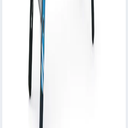
Zarges
Стремянка с завальцованными ступенями
Zarges Nova S 8 ступеней 42458
Арт.
42458
Производитель: Zarges; Артикул: 42458; Материал:
алюминий; Кол-во ступеней: 8; Общая высота: 2,49 м; Рабочая
высота: 3,70 м; Макс. нагрузка: 150 кг; Вес: 10,20 кг
Рабочая высота
3,70 м
Ступеней
8 шт
Масса
10,20 кг
74 631 ₽
Zarges
Стремянка с завальцованными ступенями
Zarges Megastep S 8 ступеней 41149