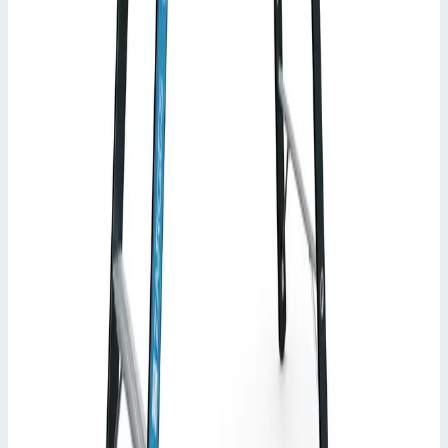
Масса
9,1 кг
25 038 ₽
Zarges
Стремянка с завальцованными ступенями
Zarges Saferstep S 8 ступеней 41378
Арт.
41378
Производитель: Zarges; Артикул: 41378; Материал:
алюминий; Кол-во ступеней: 8; Общая высота: 2,99 м; Рабочая
высота: 4,15 м; Макс. нагрузка: 150 кг; Вес: 12,30 кг
Рабочая высота
4,15 м
Ступеней
8 шт
Масса
12,30 кг
89 409 ₽