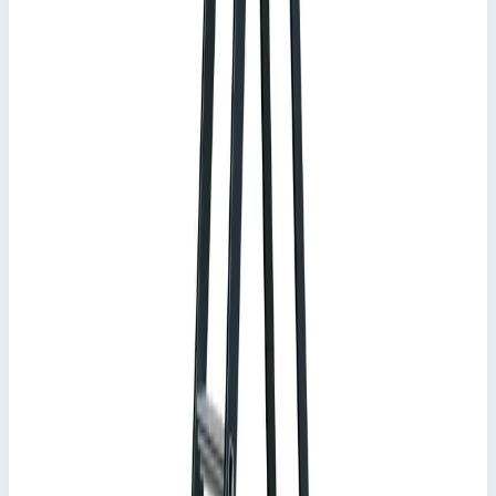
Добавить к сравнению
Описание
Стремянка анодированная Zarges Scana S 6 ступеней 44156
Высокий комфорт при работе благодаря износостойким
анодированным тетивам лестницы и большому лотку для
предметов.
Ступени глубиной 80 мм.
Анодированные стойки.
Большая рабочая площадка с противоскользящим
рифлением.
Практичный вместительный лоток для инструмента.
Двухстеночный прессованный алюминиевый профиль
придает рабочей площадке оптимальную жесткость.