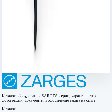
Арт.
41149
Производитель: Zarges; Артикул: 41149; Материал: алюминий;
Кол-во ступеней: 7; Общая высота: 2,99 м; Рабочая высота:
4,15 м; Макс. нагрузка: 250 кг; Вес: 9,60 кг
Рабочая высота
4,15 м
Ступеней
7 шт
Масса
9,60 кг
112 131 ₽
Каталог оборудования ZARGES: серии, характеристики,
фотографии, документы и оформление заказа на сайте.
Каталог