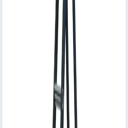
Производитель
Zarges
Стоимость
34 914
₽
с НДС 22%
Добавить в корзину
Стремянка анодированная Zarges Scana S 6 ступеней 44156
34 914
₽
Добавить в корзину
Стремянка анодированная Zarges Scana S 6 ступеней 44156
Арт.
44156
34 914
₽
Добавить в корзину