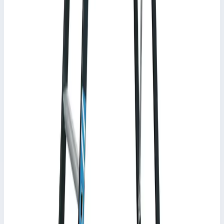
Уточнить поставку по этой позиции
Другие серии Zarges
Zarges
Односторонняя стремянка Zarges 8 ступеней
49598
Арт.
49598
Страна производитель: Германия; Производитель: Zarges;
Артикул: 49598; Материал: алюминий; Кол-во ступеней: 8;
Длина лестницы: 2,48 м; Высота площадки: 1,71 м; Рабочая
высота: 3,70 м; Вес: 9,1 кг
Рабочая высота
3,70 м
Ступеней
8 шт