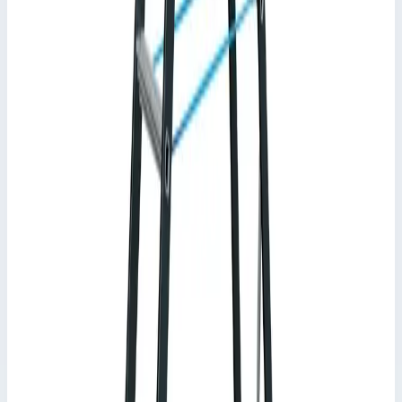
Характеристики
Страна производства
Германия
Высота площадки
1,24 м
Ширина
0,48 м
Транспортные размеры
2,03х0,49х0,11 м
•
Параметры
Ширина лестницы
0,48 мм
Сценарии применения
Стремянка анодированная Zarges Scana S 6 ступеней 44156
Высокий комфорт при работе благодаря износостойким