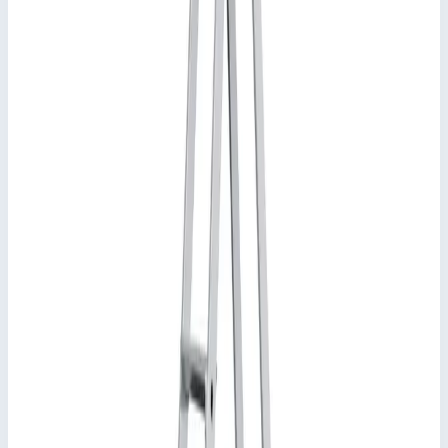
Производитель
Zarges
Стоимость
48 768
₽
с НДС 22%
Добавить в корзину
Стремянка анодированная Zarges Scana S 8 ступеней 44158
48 768
₽
Добавить в корзину
Стремянка анодированная Zarges Scana S 8 ступеней 44158
Арт.
44158
48 768
₽
Добавить в корзину