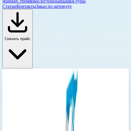
Ящики
Стремянки
Лестницы
Вышки-туры
Статьи
Контакты
Заказ по артикулу
Скачать прайс
Стремянка с односторонним подъемом Zarges
Главная
›
Каталог
›
Стремянки
›
Стремянка с односторонним подъемом Zarges
›
Стремянка анодированная Zarges Scana S 8 ступеней
44158
Стремянка с односторонним подъемом Zarges
Артикул:
44158