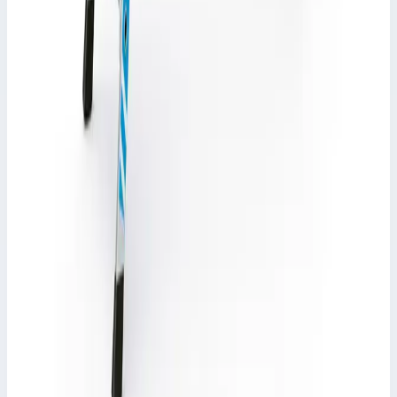
Zarges
Стремянка с завальцованными ступенями
Zarges Saferstep S 8 ступеней 41378
Арт.
41378
Производитель: Zarges; Артикул: 41378; Материал:
алюминий; Кол-во ступеней: 8; Общая высота: 2,99 м; Рабочая
высота: 4,15 м; Макс. нагрузка: 150 кг; Вес: 12,30 кг
Рабочая высота
4,15 м
Ступеней
8 шт
Масса
12,30 кг
89 409 ₽
Zarges
Стремянка с завальцованными ступенями
Zarges Nova S 8 ступеней 42458