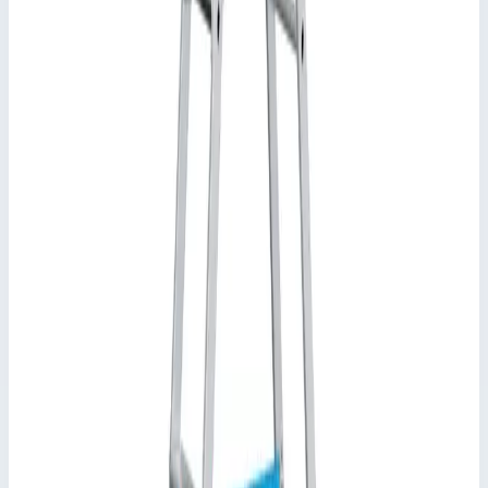
Два кронштейна площадки из прессованного профиля.
Подсказки и особенности
Соответствует стандарту EN 131 для
профессионального применения.
Документы
Информация для пользователя лестницы (pdf)
Инструкция по монтажу и эксплуатации стремянок (pdf)
Ключевые преимущества
✓
Ступени глубиной 80 мм.
✓
Анодированные стойки.
✓
Большая рабочая площадка с противоскользящим
рифлением.
✓
Практичный вместительный лоток для инструмента.
✓
Двухстеночный прессованный алюминиевый
профиль придает рабочей площадке оптимальную
жесткость.
✓
Два кронштейна площадки из прессованного
профиля.
✓
Соответствует стандарту EN 131 для