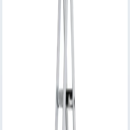
Выбрано
8 ступеней
Рабочая высота 3,70 м · Масса 7,10 кг
Стремянка с односторонним подъемом Zarges
Артикул:
44158
Стремянка анодированная Zarges Scana S 8 ступеней 44158
Zarges
·
Стремянка с односторонним подъемом
Zarges
·
Стремянка с односторонним подъемом Zarges
Производитель: Zarges; Артикул: 44158; Материал:
алюминий; Кол-во ступеней: 8; Общая высота: 2,52 м; Рабочая
высота: 3,70 м; Макс. нагрузка: 150 кг; Вес: 7,10 кг
Основные параметры
Рабочая высота
3,70 м
Количество ступеней
8 шт
Масса
7,10 кг