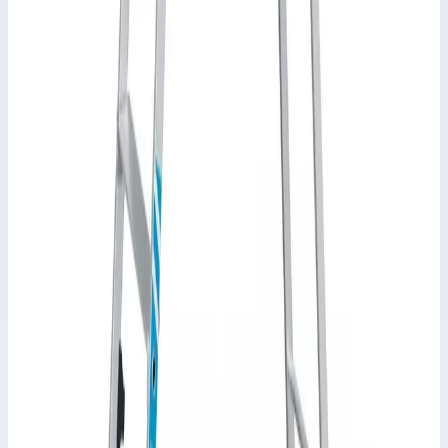
Уточнить поставку по этой позиции
Другие серии Zarges
Zarges
Стремянка с закрепленными завальцовкой
ступенями Zarges R13step S 8 ступеней 41641
Арт.
41641
Производитель: Zarges; Артикул: 41641; Материал:
алюминий; Кол-во ступеней: 8; Общая высота: 2,99 м; Рабочая
высота: 4,15 м; Макс. нагрузка: 150 кг; Вес: 12,80 кг
Рабочая высота
4,15 м
Ступеней
8 шт
Масса