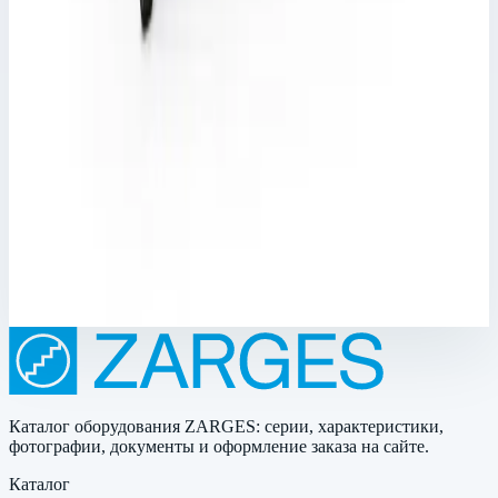
Арт.
42458
Производитель: Zarges; Артикул: 42458; Материал:
алюминий; Кол-во ступеней: 8; Общая высота: 2,49 м; Рабочая
высота: 3,70 м; Макс. нагрузка: 150 кг; Вес: 10,20 кг
Рабочая высота
3,70 м
Ступеней
8 шт
Масса
10,20 кг
74 631 ₽
Каталог оборудования ZARGES: серии, характеристики,
фотографии, документы и оформление заказа на сайте.
Каталог