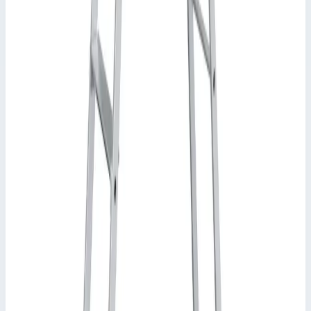
анодированным тетивам лестницы и большому лотку для
предметов.
Ступени глубиной 80 мм.