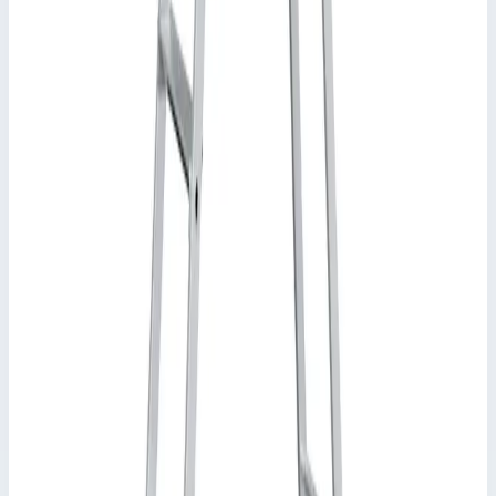
Характеристики
Страна производства
Германия
Высота площадки
1,70 м
Ширина
0,53 м
Транспортные размеры
2,49х0,53х0,11 м
•
Параметры
Ширина лестницы
0,53 мм
Сценарии применения
Стремянка анодированная Zarges Scana S 8 ступеней 44158
Высокий комфорт при работе благодаря износостойким