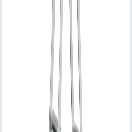
Добавить к сравнению
Описание
Стремянка анодированная Zarges Scana S 8 ступеней 44158
Высокий комфорт при работе благодаря износостойким
анодированным тетивам лестницы и большому лотку для
предметов.
Ступени глубиной 80 мм.
Анодированные стойки.
Большая рабочая площадка с противоскользящим
рифлением.
Практичный вместительный лоток для инструмента.
Двухстеночный прессованный алюминиевый профиль
придает рабочей площадке оптимальную жесткость.