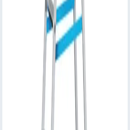
профессионального применения.
Характеристики
📋
Общие сведения
Артикул
44158
•
Основные характеристики
Материал
алюминий
Общая высота
2,52 м
Максимальная нагрузка
150 кг
📋