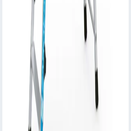
12,80 кг
107 882 ₽
Zarges
Односторонняя стремянка Zarges 8 ступеней
49598
Арт.
49598
Страна производитель: Германия; Производитель: Zarges;
Артикул: 49598; Материал: алюминий; Кол-во ступеней: 8;
Длина лестницы: 2,48 м; Высота площадки: 1,71 м; Рабочая
высота: 3,70 м; Вес: 9,1 кг
Рабочая высота
3,70 м
Ступеней
8 шт
Масса
9,1 кг
25 038 ₽