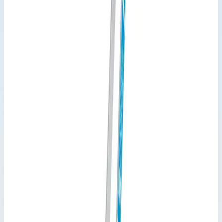
Стремянка анодированная Zarges
Scana S 8 ступеней 44158
Производитель: Zarges; Артикул: 44158; Материал:
алюминий; Кол-во ступеней: 8; Общая высота: 2,52 м; Рабочая
высота: 3,70 м; Макс. нагрузка: 150 кг; Вес: 7,10 кг
Варианты серии
Выберите исполнение
6
вариантов · артикул указан на каждом
Арт.
44153
3 ступени
Рабочая высота 2,60 м · Масса 3 кг