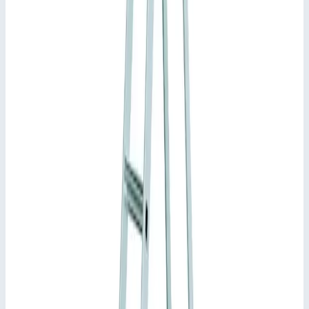
Стремянка с приклепанными ступенями Zarges XLstep S 8
ступеней 41228
Арт.
41228
92 365
₽
Добавить в корзину
Добавить к сравнению
Описание
Стремянка с приклепанными ступенями Zarges XLstep S 8
ступеней 41228