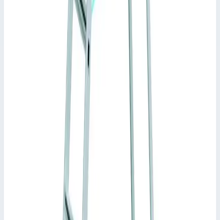
0,63 м
Транспортные размеры
2,91х0,64х0,15 м
•
Параметры
Длина лестницы
2,90 м
Ширина лестницы
0,63 м
Сценарии применения
Стремянка с приклепанными ступенями Zarges XLstep S 8
ступеней 41228
Малый вес и удобство обращения, а также выгодное
соотношение цены и качества при наличии ценной оснастки.