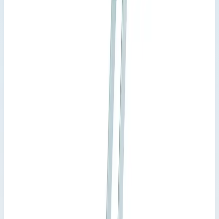
Стремянка с приклепанными
ступенями Zarges XLstep S 8 ступеней
41228
Производитель: Zarges; Артикул: 41228; Материал:
алюминий; Кол-во ступеней: 8; Общая высота: 2,90 м; Рабочая
высота: 4 м; Макс. нагрузка: 150 кг; Вес: 11,70 кг
Варианты серии
Выберите исполнение
7
вариантов · артикул указан на каждом
Арт.
41223
3 ступени