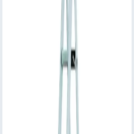
Арт.
41228
Выбрано
8 ступеней
Рабочая высота 4 м · Масса 11,70 кг
Арт.
41230
10 ступеней
Рабочая высота 4,50 м · Масса 14,10 кг
Стремянка с односторонним подъемом Zarges
Артикул:
41228
Стремянка с приклепанными ступенями Zarges XLstep S 8
ступеней 41228
Zarges
·
Стремянка с односторонним подъемом
Zarges
·
Стремянка с односторонним подъемом Zarges
Производитель: Zarges; Артикул: 41228; Материал:
алюминий; Кол-во ступеней: 8; Общая высота: 2,90 м; Рабочая
высота: 4 м; Макс. нагрузка: 150 кг; Вес: 11,70 кг