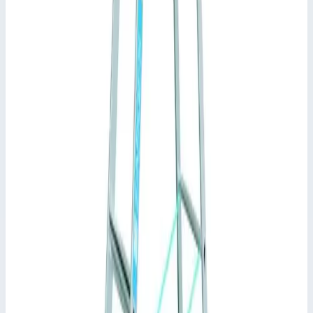
Инструкция по монтажу и эксплуатации стремянок (pdf)
Сертификат (pdf)
Ключевые преимущества
✓
Ступени глубиной 80 мм предотвращают усталось ног
при работе.
✓
Анодированные стойки.
✓
Большая площадка для стояния из экструзионного
алюминиевого профиля (380 мм x 500 мм), чтобы было
безопасно и удобно стоять, даже при длительной работе.
✓
Вместительный алюминиевый лоток для инструмента
и материалов.
✓
Соединение „ступень-стойка“ тройной клепкой.
✓
Противоскользящие пластиковые башмаки.
✓
Ступени и стойки из прессованного алюминиевого
профиля.
✓
Соответствует стандарту EN 131 для
профессионального применения.
Характеристики
📋