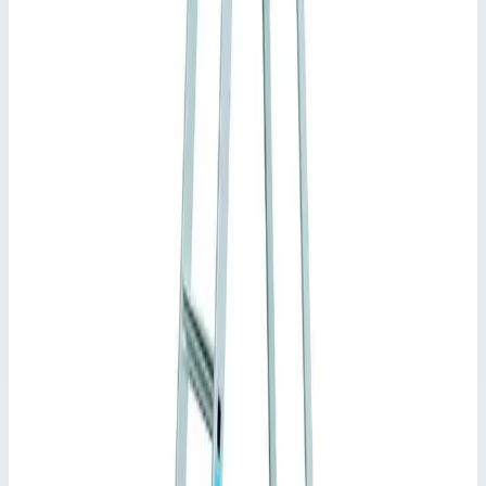
Малый вес и удобство обращения, а также выгодное
соотношение цены и качества при наличии ценной
оснастки.
Ступени глубиной 80 мм предотвращают усталось ног
при работе.
Анодированные стойки.
Большая площадка для стояния из экструзионного
алюминиевого профиля (380 мм x 500 мм), чтобы было
безопасно и удобно стоять, даже при длительной работе.
Вместительный алюминиевый лоток для инструмента и
материалов.
Соединение „ступень-стойка“ тройной клепкой.
Противоскользящие пластиковые башмаки.
Ступени и стойки из прессованного алюминиевого
профиля.
Подсказки и особенности
Соответствует стандарту EN 131 для
профессионального применения.
Документы
Информация для пользователя лестницы (pdf)