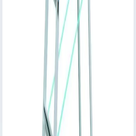
Общие сведения
Артикул
41228
•
Основные характеристики
Материал
алюминий
Общая высота
2,90 м
Максимальная нагрузка
150 кг
📋
Характеристики
Высота площадки
1,95 м
Ширина