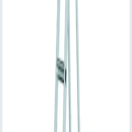
Основные параметры
Рабочая высота
4 м
Количество ступеней
8 шт
Масса
11,70 кг
Производитель
Zarges
Стоимость
92 365
₽
с НДС 22%
Добавить в корзину
Стремянка с приклепанными ступенями Zarges XLstep S 8
ступеней 41228
92 365
₽
Добавить в корзину