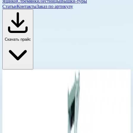
Ящики
Стремянки
Лестницы
Вышки-туры
Статьи
Контакты
Заказ по артикулу
Скачать прайс
Стремянка с односторонним подъемом Zarges
Главная
›
Каталог
›
Стремянки
›
Стремянка с односторонним подъемом Zarges
›
Стремянка с приклепанными ступенями Zarges XLstep S
8 ступеней 41228
Стремянка с односторонним подъемом Zarges
Артикул:
41228