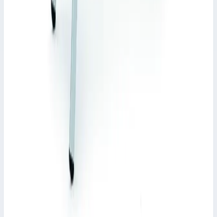
Односторонняя стремянка Zarges 8 ступеней
49598
Арт.
49598
Страна производитель: Германия; Производитель: Zarges;
Артикул: 49598; Материал: алюминий; Кол-во ступеней: 8;
Длина лестницы: 2,48 м; Высота площадки: 1,71 м; Рабочая
высота: 3,70 м; Вес: 9,1 кг
Рабочая высота
3,70 м
Ступеней
8 шт
Масса
9,1 кг
25 038 ₽
Zarges
Стремянка с завальцованными ступенями
Zarges Saferstep S 8 ступеней 41378