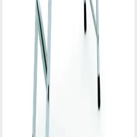
Zarges
Лоток Zarges для хранения 275 мм 829798
Арт.
829798
Производитель: Zarges; Артикул: 829798
8 036 ₽
Zarges
Лоток Zarges для хранения 322 мм 800580
Арт.
800580
Лоток Zarges для хранения 322 мм 800580
Масса
0,5 кг
8 036 ₽
Zarges