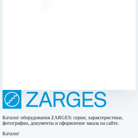
Арт.
41378
Производитель: Zarges; Артикул: 41378; Материал:
алюминий; Кол-во ступеней: 8; Общая высота: 2,99 м; Рабочая
высота: 4,15 м; Макс. нагрузка: 150 кг; Вес: 12,30 кг
Рабочая высота
4,15 м
Ступеней
8 шт
Масса
12,30 кг
89 409 ₽
Каталог оборудования ZARGES: серии, характеристики,
фотографии, документы и оформление заказа на сайте.
Каталог