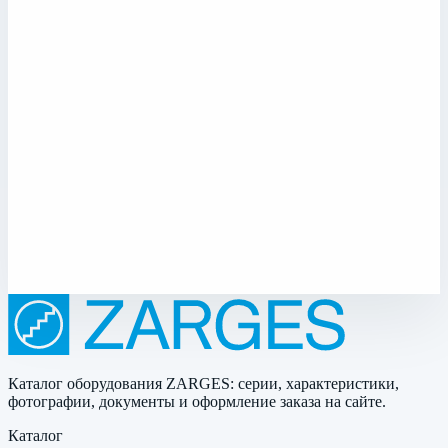
обслуживания транспорта»?
Ориентируйтесь на рабочую задачу, требуемую высоту
доступа, условия эксплуатации, материал конструкции
и дополнительные требования по безопасности.
Можно ли получить консультацию и подбор по категории
«Лестницы для обслуживания транспорта»?
Да. На сайте можно перейти в каталог, сравнить модели
по характеристикам и отправить запрос на подбор или
коммерческое предложение.
Соседние разделы
Смотрите также
Комплектующие для лестниц обслуживания транспорта
Каталог оборудования ZARGES: серии, характеристики,
фотографии, документы и оформление заказа на сайте.
Каталог