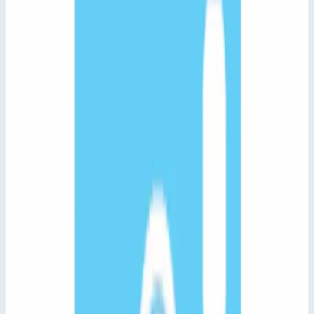
Длина площадки
2000 мм
Максимальная нагрузка
300 кг
629 741 ₽
Сравнить
Добавить в корзину
Быстрый просмотр
Zarges
Арт.
43030
Модуль расширения платформы для
удаления льда Zarges вынос 6000 мм
43030
Лестницы для обслуживания транспорта ZARGES для
каталога, заказа и быстрого перехода к характеристикам
товара.