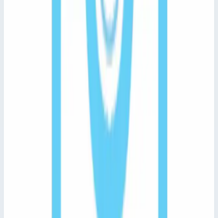
43025
Лестницы для обслуживания транспорта ZARGES для
каталога, заказа и быстрого перехода к характеристикам
товара.
Ширина ступеней
800,0 мм
Общая высота
3000 мм
Длина площадки
6000 мм
Максимальная нагрузка
300 кг
1 684 913 ₽
Сравнить
Добавить в корзину
Быстрый просмотр
Zarges