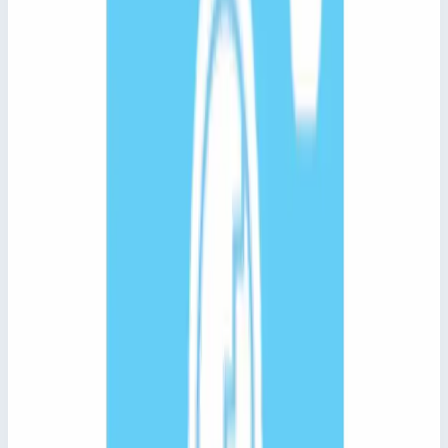
Ширина ступеней
800,0 мм
Общая высота
3000 мм
Длина площадки
6000 мм
Максимальная нагрузка
300 кг
1 053 509 ₽
Сравнить
Добавить в корзину
Быстрый просмотр
Zarges
Арт.
591000
Лестница для подъема на вагон-
цистерну, базовый модуль Zarges
591000