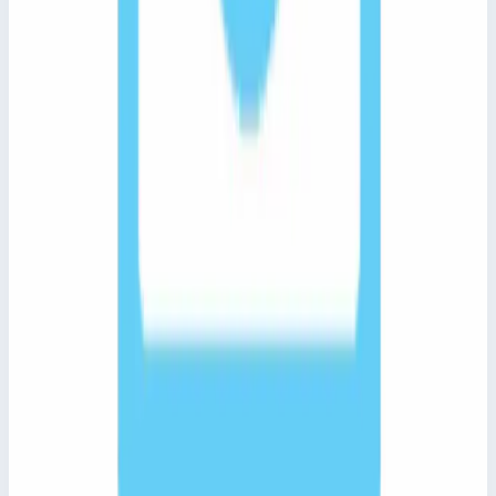
Арт.
epim24332
Передняя рабочая платформа с
регулировкой по высоте Zarges
epim24332
Лестницы для обслуживания транспорта ZARGES для
каталога, заказа и быстрого перехода к характеристикам
товара.
8 484 000 ₽
Сравнить
Добавить в корзину
Быстрый просмотр
Zarges
Арт.
epim24361
Эстакады для вертолетов Zarges
epim24361