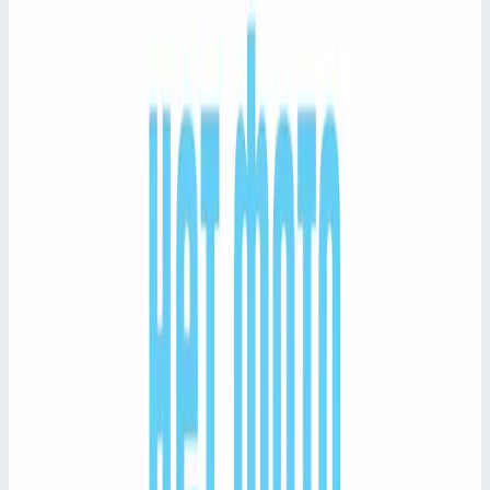
Сравнить
Добавить в заявку
Быстрый просмотр
Zarges
Арт.
epim24359
Эстакады для хвостового оперения
Horizontal Stabilizer Docks Zarges
epim24359
Лестницы для обслуживания транспорта ZARGES для
каталога, заказа и быстрого перехода к характеристикам
товара.
Цена по запросу
Сравнить
Добавить в заявку
Быстрый просмотр