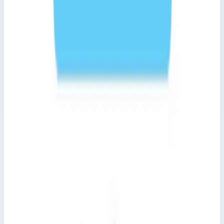
Лестницы для обслуживания транспорта ZARGES для
каталога, заказа и быстрого перехода к характеристикам
товара.
Цена по запросу
Сравнить
Добавить в заявку
Быстрый просмотр
Zarges
Арт.
epim24360
Хвостовые эстакады Tail Docks Zarges
epim24360
Лестницы для обслуживания транспорта ZARGES для
каталога, заказа и быстрого перехода к характеристикам
товара.
Цена по запросу