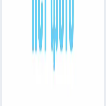
Zarges
Арт.
epim24358
Эстакады для вспомогательных
силовых установок APU Docks Zarges
epim24358
Лестницы для обслуживания транспорта ZARGES для
каталога, заказа и быстрого перехода к характеристикам
товара.
Цена по запросу
Сравнить
Добавить в заявку
Быстрый просмотр
Zarges
Арт.
epim24357
Эстакады для двигателей Engine Docks