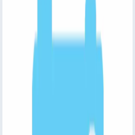
Быстрый просмотр
Zarges
Арт.
43026
Модуль расширения платформы для
удаления льда Zarges вынос 2000 мм
43026
Лестницы для обслуживания транспорта ZARGES для
каталога, заказа и быстрого перехода к характеристикам
товара.
Ширина ступеней
800,0 мм
Общая высота
3000 мм