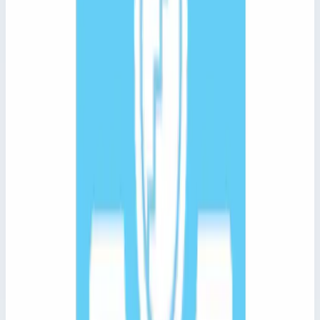
Лестницы для обслуживания транспорта. материал
алюминий.
Глубина ступени
30,0 мм
Масса
52,3 кг
Материал
алюминий
Максимальная нагрузка
150 кг
1 284 236 ₽
Сравнить
Добавить в корзину
Быстрый просмотр
Zarges
Арт.
43025
Базовый модуль платформы для
удаления льда Zarges вынос 9191 мм