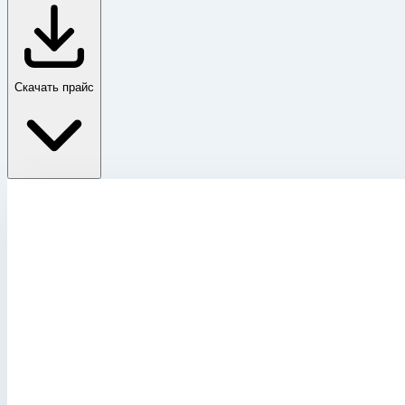
Скачать прайс
Лестницы для обслуживания транспорта
Главная
›
Каталог
›
Промышленные лестницы и вышки
›
Лестницы для обслуживания транспорта
›
Лестницы для обслуживания транспорта
›
Эстакады для вертолетов Zarges epim24361
Лестницы для обслуживания транспорта
Артикул:
epim24361
Эстакады для вертолетов Zarges epim24