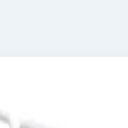
 Zarges 80991054
S исполнение XL Zarges 80991054