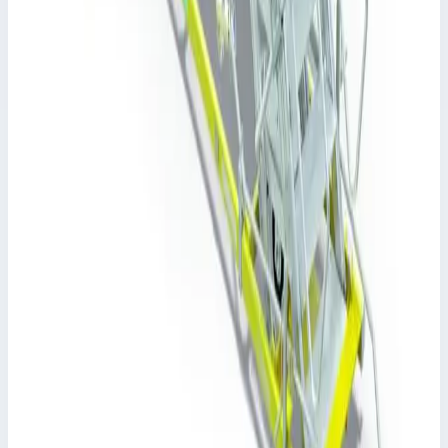
Уточнить поставку по этой позиции
Похожие модели
Zarges
Эстакады для плоскостей Wing Docks Zarges
epim24356
Арт.
epim24356
Производитель: Zarges; Артикул: epim24356
Цена по запросу
Zarges
Носовые эстакады Nose Docks Zarges epim24354
Арт.
epim24354
Производитель: Zarges; Артикул: epim24354