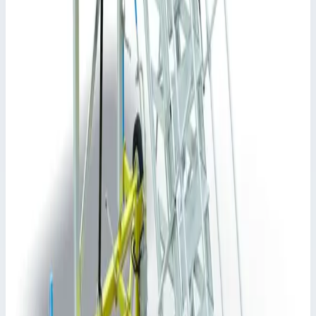
300 кг
📋
Характеристики
Угол наклона
45°
Высота площадки
3000,0 мм
Вынос
9191,0 мм
Ширина ступеней
800,0 мм
Сценарии применения
Базовый модуль платформы для удаления льда Zarges вынос
9191 мм. 43025 Платформа для удаления льда ZARGES
позволяет безопасно работать на высоте крыши грузового
автомобиля, чтобы освободить ее от скоплений льда или
снега или выполнять другие работы по техническому
обслуживанию.