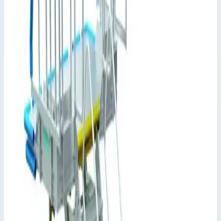
Zarges
Артикул
43025
Общая высота
3000 мм
Длина площадки
6000 мм
Стоимость
1 684 913
₽
с НДС 22%
Добавить в корзину
Базовый модуль платформы для удаления льда Zarges вынос
9191 мм 43025
1 684 913
₽
Добавить в корзину
Базовый модуль платформы для удаления льда Zarges вынос
9191 мм 43025