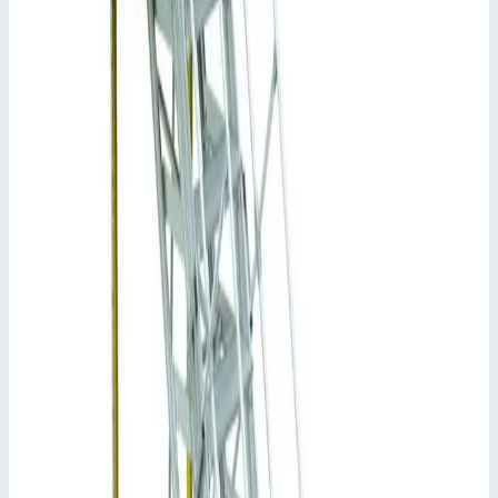
Арт.
43025
1 684 913
₽
Добавить в корзину
Добавить к сравнению
Описание
Базовый модуль платформы для удаления льда Zarges
вынос 9191 мм. 43025
Платформа для удаления льда ZARGES позволяет
безопасно работать на высоте крыши грузового
автомобиля, чтобы освободить ее от скоплений льда или