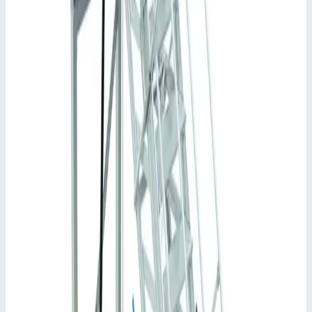
высоту около 4,80 метра.
✓
Сторона доступа с распашной дверцей для защиты от
падения.
✓
В любое время можно увеличить длину на 2,0 метров
с помощью модуля расширения арт. 43026.
✓
Опционально поставляется люк для лестницы арт.
43027.
✓
Применимый стандарт: DIN EN ISO 14 122.
Характеристики
📋
Общие сведения
Артикул
43025
•
Основные характеристики
Максимальная нагрузка