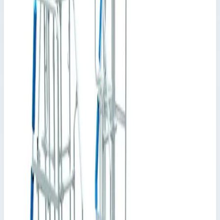
Базовый модуль платформы для
удаления льда Zarges вынос 9191 мм
43025
Производитель: Zarges; Артикул: 43025; Общая высота: 3000
мм; Длина площадки: 6000 мм; Макс. нагрузка: 300 кг
Лестницы для обслуживания транспорта
Артикул:
43025
Базовый модуль платформы для удаления льда Zarges вынос
9191 мм 43025
Zarges
·
Лестницы для обслуживания транспорта
Производитель: Zarges; Артикул: 43025; Общая высота: 3000
мм; Длина площадки: 6000 мм; Макс. нагрузка: 300 кг
Основные параметры
Производитель