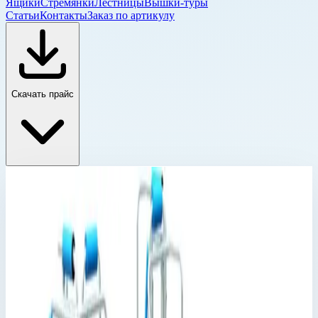
Ящики
Стремянки
Лестницы
Вышки-туры
Статьи
Контакты
Заказ по артикулу
Скачать прайс
Лестницы для обслуживания транспорта
Главная
›
Каталог
›
Промышленные лестницы и вышки
›
Лестницы для обслуживания транспорта
›
Лестницы для обслуживания транспорта
›
Базовый модуль платформы для удаления льда Zarges
вынос 9191 мм 43025
Лестницы для обслуживания транспорта
Артикул:
43025