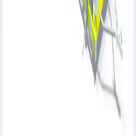
Цена по запросу
Zarges
Стойки для работ на крыше Zarges epim24341
Арт.
epim24341
Производитель: Zarges; Артикул: epim24341
Цена по запросу
Zarges
Универсальный трап технического
обслуживания с регулируемой высотой Zarges
epim23979
Арт.
epim23979
Производитель: Zarges; Артикул: epim23979
Цена по запросу