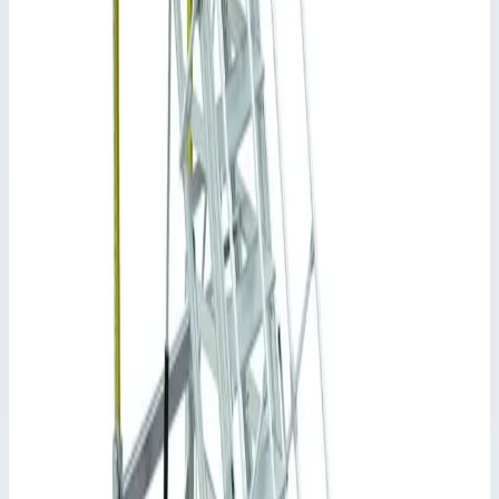
снега или выполнять другие работы по техническому
обслуживанию.
Простота установки благодаря высокой степени
предварительной сборки.
Исполнение со ступенями из стальной решетки и
площадки
Высота платформы 3,0 метра обеспечивает рабочую
высоту около 4,80 метра.
Сторона доступа с распашной дверцей для защиты от
падения.
В любое время можно увеличить длину на 2,0 метров с
помощью модуля расширения арт. 43026.
Опционально поставляется люк для лестницы арт.
43027.
Применимый стандарт: DIN EN ISO 14 122.
Ключевые преимущества
✓
Простота установки благодаря высокой степени
предварительной сборки.
✓
Исполнение со ступенями из стальной решетки и
площадки
✓
Высота платформы 3,0 метра обеспечивает рабочую