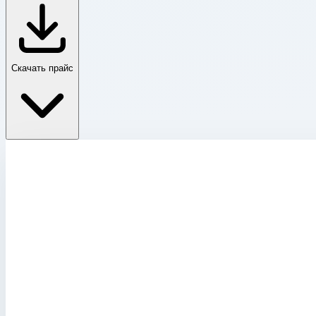
Скачать прайс
Стремянка с односторонним подъемом Zarges
Главная
›
Каталог
›
Стремянки
›
Стремянка с односторонним подъемом Zarges
›
Стремянка с закрепленными завальцовкой ступенями Zarg
Стремянка с односторонним подъемом Zarges
Артикул:
41640
Стремянка с закрепленными завальцовк