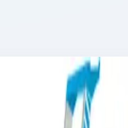
es R13step S 7 ступеней 41640
ой ступенями Zarges R13step S 7 ступен