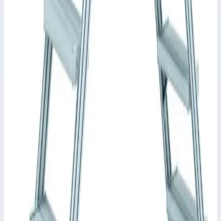
Стационарный переход Zarges 4 ступени, ширина 1000 мм.
40355953 Стационарная или передвижная платформа для
преодоления препятствий, также используется как рабочая
платформа с доступом с двух сторон. Просторная платформа с
ограждением для безопасной и эргономичной работы на
высоте.
Ширина ступеней: 600, 800 или 1000 мм.