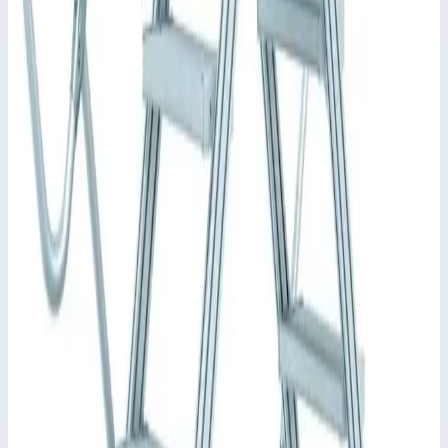
дверцей или защитной калиткой.
✓
Максимальная универсальность благодаря
возможности демонтажа поручней и перил без
применения инструментов.
✓
Быстрый и простой монтаж благодаря системе
соединителей ZARGES с высокой степенью
предварительной сборки.
✓
Различные угла наклона: 45° для удобного подъема
или 60° в условиях ограниченного пространства.
Характеристики
📋
Общие сведения
Артикул
40355953
•
Основные характеристики