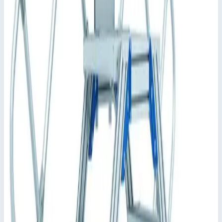
Согласно Закону о безопасности продукции (ProdSG)
мы рекомендуем оснастить изделие поручнями с двух
стороны, а в трапах с площадками и технических
платформах следует предусмотреть ограждение по
периметру (например, перила). Если эксплуатирующее
предприятие не желает использовать поручни и перила,
оно должно обеспечить другие типы защитного
ограждения согласно предписаниям.
Применимый стандарт: DIN EN ISO 14 122.
Ключевые преимущества
✓
Ширина ступеней: 600, 800 или 1000 мм.
✓
В стандартной комплектации ступени и платформа
имеют покрытие из рифленого алюминия (R10). Прочие
варианты: стальная решетка (R12) и перфорированный
стальной лист (R13) для повышенной защиты от
скольжения.
✓
Индивидуальная настройка длины платформы.
✓
Вариант с ходовым механизмом для передвижного
исполнения.
✓
Индивидуальная конфигурация перильного
ограждения платформы, варианты с поворотной