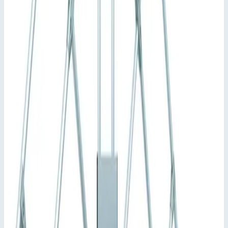
платформа с ограждением для безопасной и эргономичной
работы на высоте.
Ширина ступеней: 600, 800 или 1000 мм.
В стандартной комплектации ступени и платформа
имеют покрытие из рифленого алюминия (R10). Прочие
варианты: стальная решетка (R12) и перфорированный
стальной лист (R13) для повышенной защиты от
скольжения.
Индивидуальная настройка длины платформы.
Вариант с ходовым механизмом для передвижного
исполнения.
Индивидуальная конфигурация перильного ограждения
платформы, варианты с поворотной дверцей или
защитной калиткой.
Максимальная универсальность благодаря возможности
демонтажа поручней и перил без применения
инструментов.
Быстрый и простой монтаж благодаря системе
соединителей ZARGES с высокой степенью
предварительной сборки.
Различные угла наклона: 45° для удобного подъема или
60° в условиях ограниченного пространства.
Подсказки и особенности