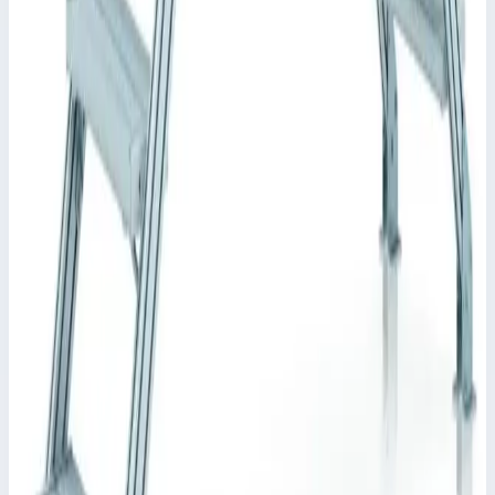
Уточнить поставку по этой позиции
Похожие модели
Zarges
Стационарный переход Zarges 5 ступеней 1000
мм 60° 40355924
Арт.
40355924
Производитель: Zarges; Артикул: 40355924; Кол-во ступеней:
5; Общая высота: 1130 мм; Рабочая высота: 1910 мм