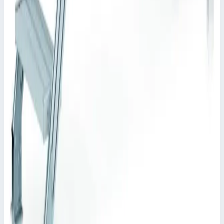
Рабочая высота
1910 мм
Ступеней
5 шт
445 751 ₽
Zarges
Стационарный переход Zarges 4 ступени 1000 мм
60° 40355923
Арт.
40355923
Производитель: Zarges; Артикул: 40355923; Кол-во ступеней:
4; Общая высота: 880 мм; Рабочая высота: 1620 мм
Рабочая высота
1620 мм
Ступеней
4 шт
415 825 ₽
Zarges