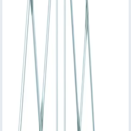
40355953
Арт.
40355953
427 832
₽
Добавить в корзину
Добавить к сравнению
Описание
Стационарный переход Zarges 4 ступени, ширина 1000 мм.
40355953
Стационарная или передвижная платформа для
преодоления препятствий, также используется как
рабочая платформа с доступом с двух сторон. Просторная