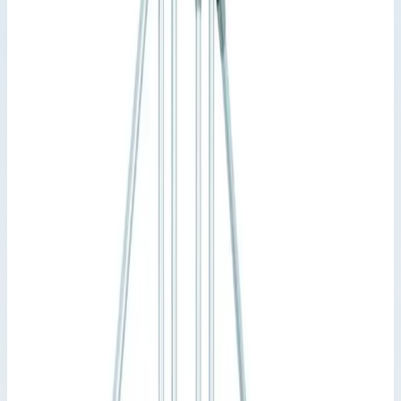
Zarges
Артикул:
40355953
Стационарный переход Zarges 4
ступени 1000 мм 45° 40355953
Производитель: Zarges; Артикул: 40355953; Кол-во ступеней:
4; Общая высота: 740 мм; Рабочая высота: 2150 мм
Стационарные и передвижные переходы
Zarges
Артикул:
40355953
Стационарный переход Zarges 4 ступени 1000 мм 45°
40355953
Zarges
·
Стационарные и передвижные переходы Zarges
Производитель: Zarges; Артикул: 40355953; Кол-во ступеней:
4; Общая высота: 740 мм; Рабочая высота: 2150 мм
Основные параметры