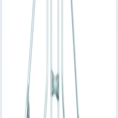
Рабочая высота
2150 мм
Количество ступеней
4 шт
Производитель
Zarges
Артикул
40355953
Стоимость
427 832
₽
с НДС 22%
Добавить в корзину
Стационарный переход Zarges 4 ступени 1000 мм 45°
40355953
427 832
₽
Добавить в корзину
Стационарный переход Zarges 4 ступени 1000 мм 45°