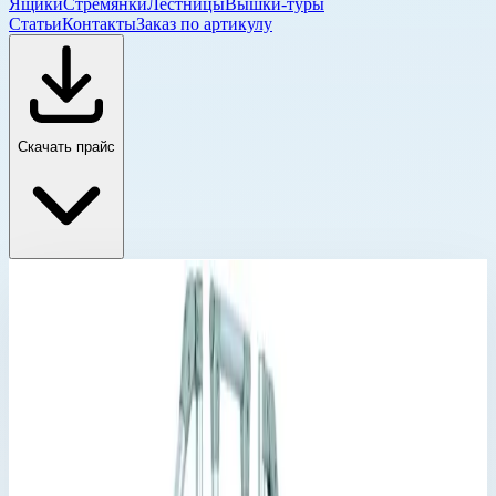
Ящики
Стремянки
Лестницы
Вышки-туры
Статьи
Контакты
Заказ по артикулу
Скачать прайс
Стационарные и передвижные переходы Zarges
Главная
›
Каталог
›
Промышленные лестницы и вышки
›
Лестницы и переходы
›
Стационарные и передвижные переходы Zarges
›
Стационарный переход Zarges 4 ступени 1000 мм 45°
40355953
Стационарные и передвижные переходы