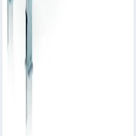
Стационарный переход Zarges 11 ступень 800 мм
45° 40355950
Арт.
40355950
Производитель: Zarges; Артикул: 40355950; Кол-во ступеней:
11; Общая высота: 2240 мм; Рабочая высота: 5551 мм
Рабочая высота
5551 мм
Ступеней
11 шт
750 739 ₽
Zarges
Стационарный переход Zarges 10 ступеней 600
мм 45° 40355939
Арт.
40355939
Производитель: Zarges; Артикул: 40355939; Кол-во ступеней: