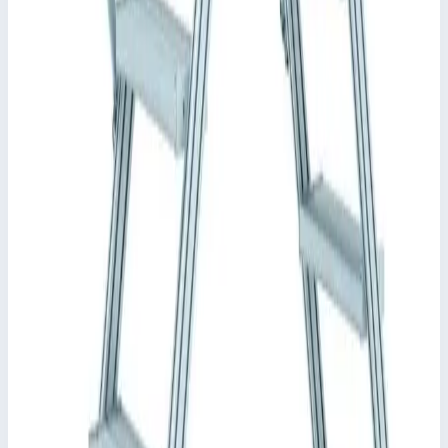
Общая высота
740 мм
📋
Характеристики
Угол наклона
45°
Высота
740,0 мм
Ширина ступеней
1000,0 мм
Основание
2150,0 мм
•
Параметры
Прозрачная высота
740 мм
Сценарии применения