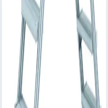
Стационарный переход Zarges 10 ступеней, ширина 600 мм.
40355939 Стационарная или передвижная платформа для
преодоления препятствий, также используется как рабочая
платформа с доступом с двух сторон. Просторная платформа с
ограждением для безопасной и эргономичной работы на
высоте.
Ширина ступеней: 600, 800 или 1000 мм.