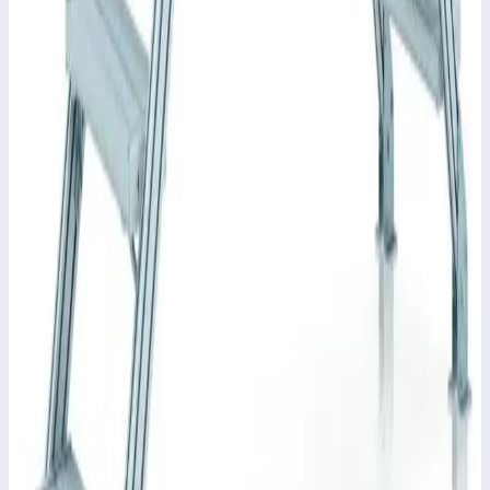
Уточнить поставку по этой позиции
Похожие модели
Zarges
Стационарный переход Zarges 5 ступеней 600 мм
60° 40355904
Арт.
40355904
Производитель: Zarges; Артикул: 40355904; Кол-во ступеней:
5; Общая высота: 880 мм; Рабочая высота: 1620 мм