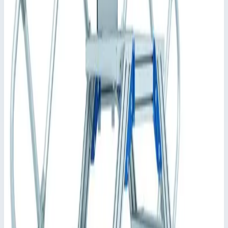
Согласно Закону о безопасности продукции (ProdSG)
мы рекомендуем оснастить изделие поручнями с двух
стороны, а в трапах с площадками и технических
платформах следует предусмотреть ограждение по
периметру (например, перила). Если эксплуатирующее
предприятие не желает использовать поручни и перила,
оно должно обеспечить другие типы защитного
ограждения согласно предписаниям.
Применимый стандарт: DIN EN ISO 14 122.
Ключевые преимущества
✓
Ширина ступеней: 600, 800 или 1000 мм.
✓
В стандартной комплектации ступени и платформа
имеют покрытие из рифленого алюминия (R10). Прочие
варианты: стальная решетка (R12) и перфорированный
стальной лист (R13) для повышенной защиты от
скольжения.
✓
Индивидуальная настройка длины платформы.
✓
Вариант с ходовым механизмом для передвижного
исполнения.
✓
Индивидуальная конфигурация перильного
ограждения платформы, варианты с поворотной