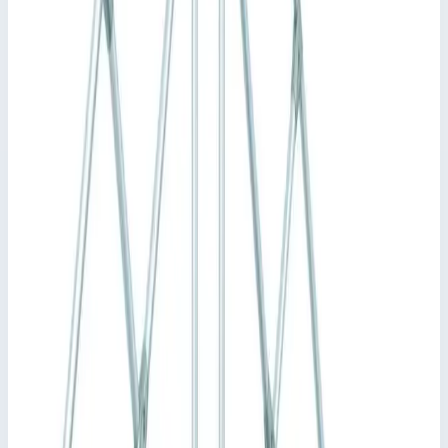
40355939
Арт.
40355939
681 835
₽
Добавить в корзину
Добавить к сравнению
Описание
Стационарный переход Zarges 10 ступеней, ширина 600
мм. 40355939
Стационарная или передвижная платформа для
преодоления препятствий, также используется как
рабочая платформа с доступом с двух сторон. Просторная