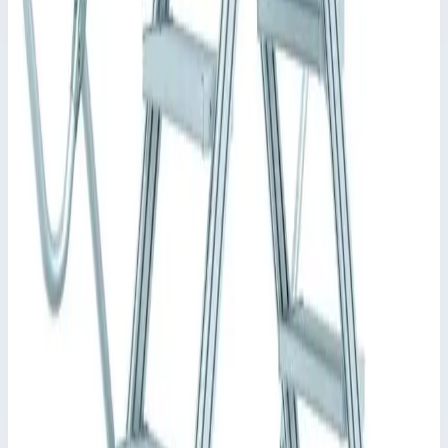
дверцей или защитной калиткой.
✓
Максимальная универсальность благодаря
возможности демонтажа поручней и перил без
применения инструментов.
✓
Быстрый и простой монтаж благодаря системе
соединителей ZARGES с высокой степенью
предварительной сборки.
✓
Различные угла наклона: 45° для удобного подъема
или 60° в условиях ограниченного пространства.
Характеристики
📋
Общие сведения
Артикул
40355939
•
Основные характеристики