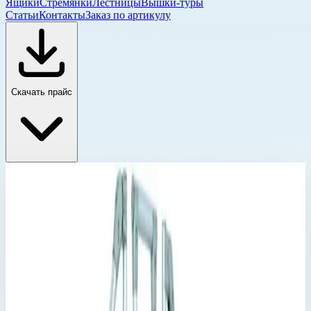
Ящики
Стремянки
Лестницы
Вышки-туры
Статьи
Контакты
Заказ по артикулу
Скачать прайс
Стационарные и передвижные переходы Zarges
Главная
›
Каталог
›
Промышленные лестницы и вышки
›
Лестницы и переходы
›
Стационарные и передвижные переходы Zarges
›
Стационарный переход Zarges 10 ступеней 600 мм 45°
40355939
Стационарные и передвижные переходы