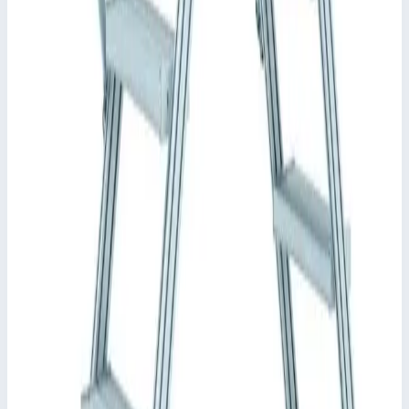
Общая высота
2030 мм
📋
Характеристики
Угол наклона
45°
Высота
2030,0 мм
Ширина ступеней
600,0 мм
Основание
5090,0 мм
•
Параметры
Прозрачная высота
2030 мм
Сценарии применения