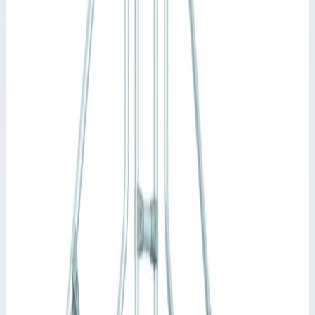
Рабочая высота
5090 мм
Количество ступеней
10 шт
Производитель
Zarges
Артикул
40355939
Стоимость
681 835
₽
с НДС 22%
Добавить в корзину
Стационарный переход Zarges 10 ступеней 600 мм 45°
40355939
681 835
₽
Добавить в корзину
Стационарный переход Zarges 10 ступеней 600 мм 45°