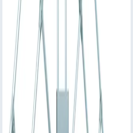
платформа с ограждением для безопасной и эргономичной
работы на высоте.
Ширина ступеней: 600, 800 или 1000 мм.
В стандартной комплектации ступени и платформа
имеют покрытие из рифленого алюминия (R10). Прочие
варианты: стальная решетка (R12) и перфорированный
стальной лист (R13) для повышенной защиты от
скольжения.
Индивидуальная настройка длины платформы.
Вариант с ходовым механизмом для передвижного
исполнения.
Индивидуальная конфигурация перильного ограждения
платформы, варианты с поворотной дверцей или
защитной калиткой.
Максимальная универсальность благодаря возможности
демонтажа поручней и перил без применения
инструментов.
Быстрый и простой монтаж благодаря системе
соединителей ZARGES с высокой степенью
предварительной сборки.
Различные угла наклона: 45° для удобного подъема или
60° в условиях ограниченного пространства.
Подсказки и особенности