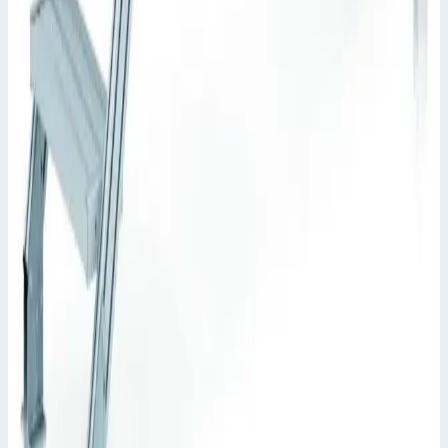
Рабочая высота
1620 мм
Ступеней
5 шт
410 283 ₽
Zarges
Стационарный переход Zarges 11 ступень 1000
мм 45° 40355960
Арт.
40355960
Производитель: Zarges; Артикул: 40355960; Кол-во ступеней:
11; Общая высота: 2240 мм; Рабочая высота: 5551 мм
Рабочая высота
5551 мм
Ступеней
11 шт
790 825 ₽
Zarges