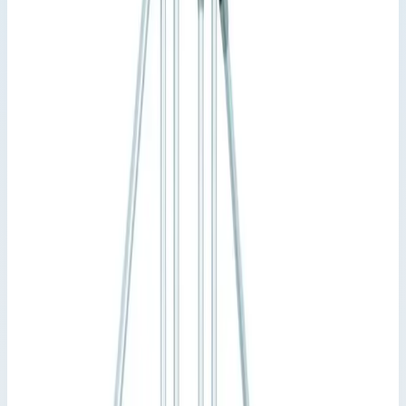
Zarges
Артикул:
40355939
Стационарный переход Zarges 10
ступеней 600 мм 45° 40355939
Производитель: Zarges; Артикул: 40355939; Кол-во ступеней:
10; Общая высота: 2030 мм; Рабочая высота: 5090 мм
Стационарные и передвижные переходы
Zarges
Артикул:
40355939
Стационарный переход Zarges 10 ступеней 600 мм 45°
40355939
Zarges
·
Стационарные и передвижные переходы Zarges
Производитель: Zarges; Артикул: 40355939; Кол-во ступеней:
10; Общая высота: 2030 мм; Рабочая высота: 5090 мм
Основные параметры