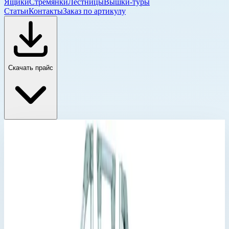
Ящики
Стремянки
Лестницы
Вышки-туры
Статьи
Контакты
Заказ по артикулу
Скачать прайс
Стационарные и передвижные переходы Zarges
Главная
›
Каталог
›
Промышленные лестницы и вышки
›
Лестницы и переходы
›
Стационарные и передвижные переходы Zarges
›
Стационарный переход Zarges 5 ступеней 600 мм 60°
40355904
Стационарные и передвижные переходы