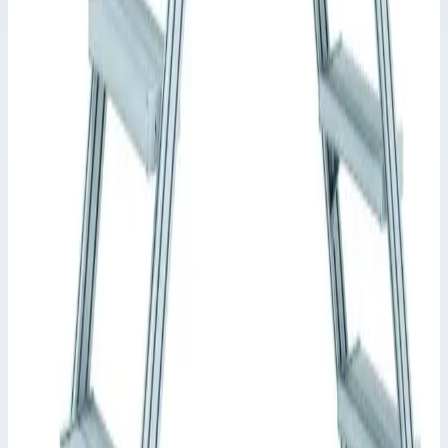
Стационарный переход Zarges 5 ступеней, ширина 600 мм.
40355904 Стационарная или передвижная платформа для
преодоления препятствий, также используется как рабочая
платформа с доступом с двух сторон. Просторная платформа с
ограждением для безопасной и эргономичной работы на
высоте.
Ширина ступеней: 600, 800 или 1000 мм.