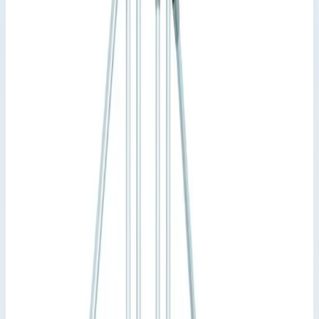
Zarges
Артикул:
40355904
Стационарный переход Zarges 5
ступеней 600 мм 60° 40355904
Производитель: Zarges; Артикул: 40355904; Кол-во ступеней:
5; Общая высота: 880 мм; Рабочая высота: 1620 мм
Стационарные и передвижные переходы
Zarges
Артикул:
40355904
Стационарный переход Zarges 5 ступеней 600 мм 60°
40355904
Zarges
·
Стационарные и передвижные переходы Zarges
Производитель: Zarges; Артикул: 40355904; Кол-во ступеней:
5; Общая высота: 880 мм; Рабочая высота: 1620 мм
Основные параметры