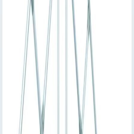
40355904
Арт.
40355904
410 283
₽
Добавить в корзину
Добавить к сравнению
Описание
Стационарный переход Zarges 5 ступеней, ширина 600 мм.
40355904
Стационарная или передвижная платформа для
преодоления препятствий, также используется как
рабочая платформа с доступом с двух сторон. Просторная