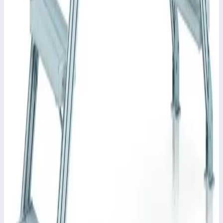
Уточнить поставку по этой позиции
Похожие модели
Zarges
Стационарный переход Zarges 5 ступеней 600 мм
45° 40355934
Арт.
40355934
Производитель: Zarges; Артикул: 40355934; Кол-во ступеней:
5; Общая высота: 950 мм; Рабочая высота: 2580 мм