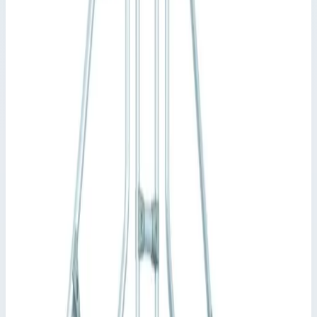
Рабочая высота
1620 мм
Количество ступеней
5 шт
Производитель
Zarges
Артикул
40355904
Стоимость
410 283
₽
с НДС 22%
Добавить в корзину
Стационарный переход Zarges 5 ступеней 600 мм 60°
40355904
410 283
₽
Добавить в корзину
Стационарный переход Zarges 5 ступеней 600 мм 60°