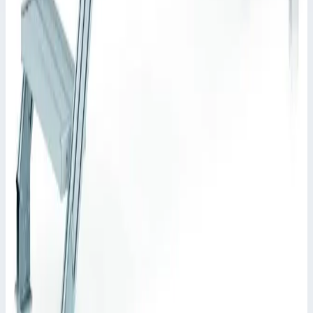
Рабочая высота
2580 мм
Ступеней
5 шт
419 335 ₽
Zarges
Стационарный переход Zarges 5 ступеней 1000
мм 60° 40355924
Арт.
40355924
Производитель: Zarges; Артикул: 40355924; Кол-во ступеней:
5; Общая высота: 1130 мм; Рабочая высота: 1910 мм
Рабочая высота
1910 мм
Ступеней
5 шт
445 751 ₽
Zarges