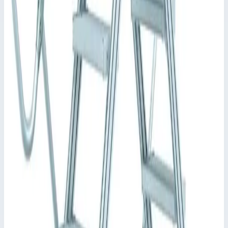
дверцей или защитной калиткой.
✓
Максимальная универсальность благодаря
возможности демонтажа поручней и перил без
применения инструментов.
✓
Быстрый и простой монтаж благодаря системе
соединителей ZARGES с высокой степенью
предварительной сборки.
✓
Различные угла наклона: 45° для удобного подъема
или 60° в условиях ограниченного пространства.
Характеристики
📋
Общие сведения
Артикул
40355904
•
Основные характеристики