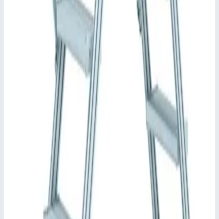
Общая высота
880 мм
📋
Характеристики
Угол наклона
60°
Высота
1130,0 мм
Ширина ступеней
600,0 мм
Основание
1910,0 мм
•
Параметры
Прозрачная высота
1130 мм
Сценарии применения