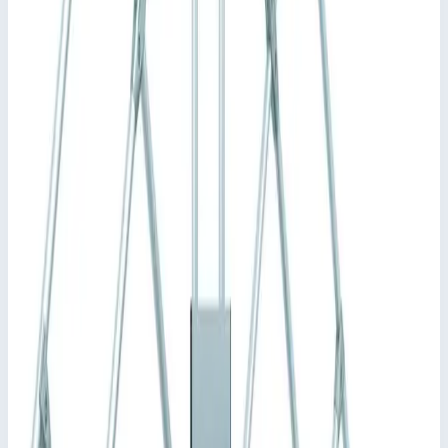
платформа с ограждением для безопасной и эргономичной
работы на высоте.
Ширина ступеней: 600, 800 или 1000 мм.
В стандартной комплектации ступени и платформа
имеют покрытие из рифленого алюминия (R10). Прочие
варианты: стальная решетка (R12) и перфорированный
стальной лист (R13) для повышенной защиты от
скольжения.
Индивидуальная настройка длины платформы.
Вариант с ходовым механизмом для передвижного
исполнения.
Индивидуальная конфигурация перильного ограждения
платформы, варианты с поворотной дверцей или
защитной калиткой.
Максимальная универсальность благодаря возможности
демонтажа поручней и перил без применения
инструментов.
Быстрый и простой монтаж благодаря системе
соединителей ZARGES с высокой степенью
предварительной сборки.
Различные угла наклона: 45° для удобного подъема или
60° в условиях ограниченного пространства.
Подсказки и особенности