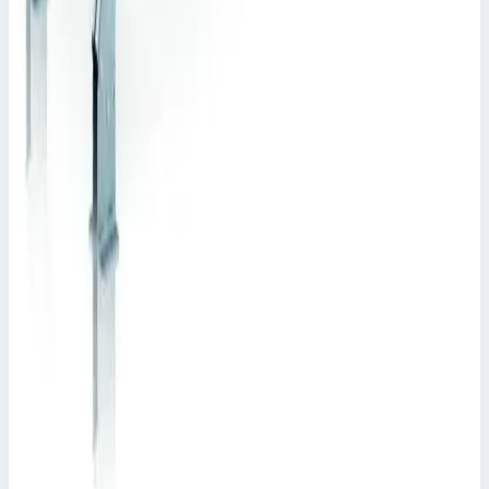
Стационарный переход Zarges 4 ступени 600 мм
45° 40355933
Арт.
40355933
Производитель: Zarges; Артикул: 40355933; Кол-во ступеней:
4; Общая высота: 740 мм; Рабочая высота: 2150 мм
Рабочая высота
2150 мм
Ступеней
4 шт
393 842 ₽
Zarges
Стационарный переход Zarges 10 ступеней 800
мм 45° 40355949
Арт.
40355949
Производитель: Zarges; Артикул: 40355949; Кол-во ступеней: