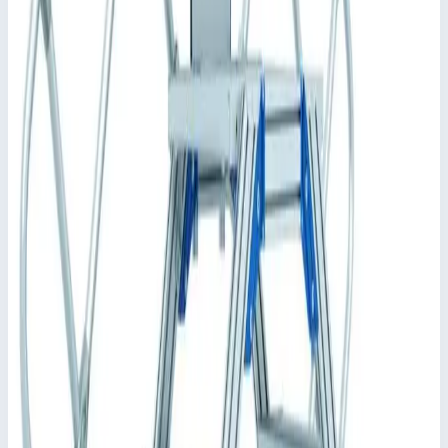
Согласно Закону о безопасности продукции (ProdSG)
мы рекомендуем оснастить изделие поручнями с двух
стороны, а в трапах с площадками и технических
платформах следует предусмотреть ограждение по
периметру (например, перила). Если эксплуатирующее
предприятие не желает использовать поручни и перила,
оно должно обеспечить другие типы защитного
ограждения согласно предписаниям.
Применимый стандарт: DIN EN ISO 14 122.
Ключевые преимущества
✓
Ширина ступеней: 600, 800 или 1000 мм.
✓
В стандартной комплектации ступени и платформа
имеют покрытие из рифленого алюминия (R10). Прочие
варианты: стальная решетка (R12) и перфорированный
стальной лист (R13) для повышенной защиты от
скольжения.
✓
Индивидуальная настройка длины платформы.
✓
Вариант с ходовым механизмом для передвижного
исполнения.
✓
Индивидуальная конфигурация перильного
ограждения платформы, варианты с поворотной