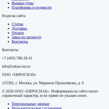
Вышки-туры
Платформы и подмости
Разделы сайта
Статьи
Доставка
Оплата
Заказ по артикулу
Контакты
Контакты
+7 (495) 788-39-31
info@zakaz-rus.ru
ООО «ЕВРОСНАБ»
125362, г. Москва, ул. Маршала Прошлякова, д. 6
©
2026
ООО «ЕВРОСНАБ»
. Информация на сайте носит
справочный характер, если прямо не указано иное.
Персональные данные
Пользовательское соглашение