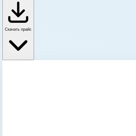
Скачать прайс
Односекционные лестницы
Главная
›
Каталог
›
Лестницы
›
Односекционные лестницы
›
Односекционные лестницы
›
Приставная лестница с завальцовкой ступеней Zarges Alto
Односекционные лестницы
Артикул:
41550
Приставная лестница с завальцовкой ст