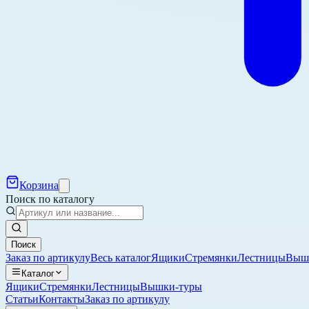
Корзина
Поиск по каталогу
Поиск
Заказ по артикулу
Весь каталог
Ящики
Стремянки
Лестницы
Выш
Каталог
Ящики
Стремянки
Лестницы
Вышки-туры
Статьи
Контакты
Заказ по артикулу