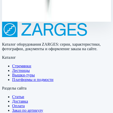
Масса
20 кг
385 345 ₽
Каталог оборудования ZARGES: серии, характеристики,
фотографии, документы и оформление заказа на сайте.
Каталог
Стремянки
Лестницы
Вышки-туры
Платформы и подмости
Разделы сайта
Статьи
Доставка
Оплата
Заказ по артикулу