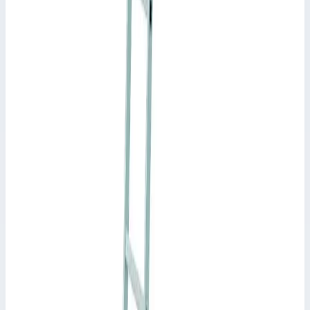
Zarges
Навесная стеллажная лестница Zarges Saferstep
LH 8 ступеней 1041358
Арт.
1041358
Производитель: Zarges; Артикул: 1041358; Материал:
алюминий; Кол-во ступеней: 8; Высота подвеса: 1,78-2,28 м;
Рабочая высота: 2,28 м; Макс. нагрузка: 150 кг
Рабочая высота
2,28 м
Ступеней
8 шт
Масса
1,78-2,28 м
93 288 ₽
Zarges
Стеллажная лестница Zarges Saferstep Trec LH 6
ступеней 1141356