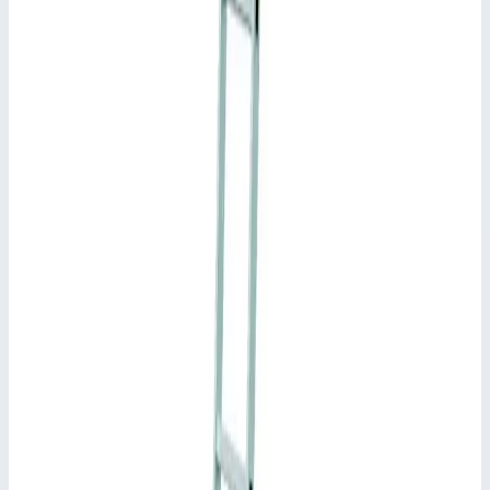
Артикул
41405
•
Основные характеристики
Материал
алюминий
Высота подвеса
2,20-2,44 м
Максимальная нагрузка
150 кг
📋
Характеристики
Макс. высота подвеса
2,44 м
Мин. высота подвеса
2,20 м
Ширина