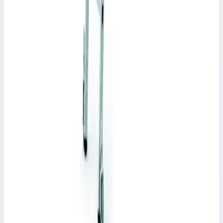
Рабочая высота: 1,86 м; Макс. нагрузка: 150 кг
Рабочая высота
1,86 м
Ступеней
6 шт
Масса
1,33-1,86 м
53 387 ₽
Zarges
Передвижная стеллажная лестница Zarges Stella
Trec LH 10 ступеней 1141513
Арт.
1141513
Производитель: Zarges; Артикул: 1141513; Материал:
алюминий; Кол-во ступеней: 10; Высота подвеса: 2,81-3,34 м;
Рабочая высота: 3,90 м; Макс. нагрузка: 150 кг
Рабочая высота
3,90 м
Ступеней