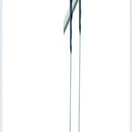
Лестницы для стеллажей Zarges
Артикул:
41405
Навесная стеллажная лестница Zarges
Comfortstep LH 9 ступеней 41405
Производитель: Zarges; Артикул: 41405; Материал:
алюминий; Кол-во ступеней: 9; Высота подвеса: 2,20-2,44 м;
Рабочая высота: 3,50 м; Макс. нагрузка: 150 кг
Варианты серии
Выберите исполнение
5
вариантов · артикул указан на каждом
Арт.
41402
6 ступеней