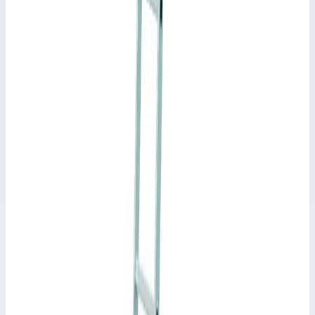
380,0 мм
Транспортные размеры
2,38х0,38х0,14 м
•
Параметры
Габаритная ширина
380 мм
Сценарии применения
Навесная стеллажная лестница Zarges Comfortstep LH 9
ступеней 41405
Универсальная стремянка обеспечивает безопасный подъем
на стеллажи и может быть адаптирована под желаемую
высоту.