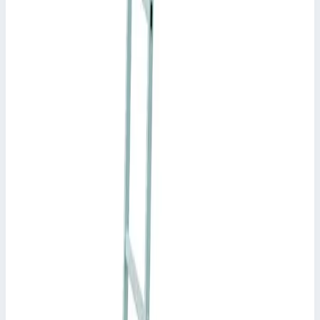
Арт.
1141356
Производитель: Zarges; Артикул: 1141356; Материал:
алюминий; Кол-во ступеней: 6; Высота подвеса: 1,67-2,16 м;
Рабочая высота: 2,16 м; Макс. нагрузка: 150 кг
Рабочая высота
2,16 м
Ступеней
6 шт
Масса
1,67-2,16 м
154 803 ₽
Zarges
Навесная стеллажная лестница Zarges Stella LH
6 ступеней 1041511
Арт.
1041511
Производитель: Zarges; Артикул: 1041511; Материал:
алюминий; Кол-во ступеней: 6; Высота подвеса: 1,33-1,86 м;