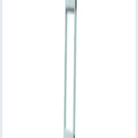
Добавить к сравнению
Описание
Навесная стеллажная лестница Zarges Comfortstep LH 9
ступеней 41405
Универсальная стремянка обеспечивает безопасный
подъем на стеллажи и может быть адаптирована под
желаемую высоту.
Подвесные стеллажные лестницы снабжены двумя
крюками для навешивания на направляющую и
дополнительными крюками для вертикального
крепления к стеллажу.
Подсказки и особенности
В заказе следует указать расстояние от пола до верхнего
края направляющей!