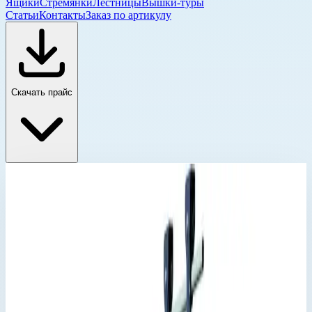
Ящики
Стремянки
Лестницы
Вышки-туры
Статьи
Контакты
Заказ по артикулу
Скачать прайс
Лестницы для стеллажей Zarges
Главная
›
Каталог
›
Лестницы
›
Специальные лестницы
›
Лестницы для стеллажей
›
Лестницы для стеллажей Zarges
›
Навесная стеллажная лестница Zarges Comfortstep LH 9
ступеней 41405