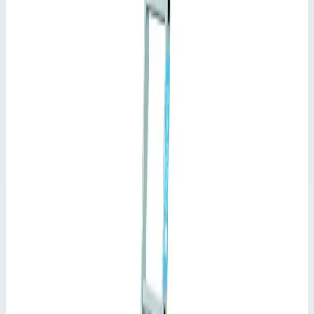
Соответствует стандарту EN 131 для
профессионального применения.
Документы
Информация для пользователя лестницы (pdf)
Ключевые преимущества
✓
Подвесные стеллажные лестницы снабжены двумя
крюками для навешивания на направляющую и
дополнительными крюками для вертикального
крепления к стеллажу.
✓
В заказе следует указать расстояние от пола до
верхнего края направляющей!
✓
Соответствует стандарту EN 131 для
профессионального применения.
Характеристики
📋
Общие сведения