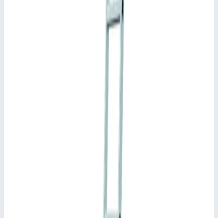
98 091
₽
с НДС 22%
Добавить в корзину
Навесная стеллажная лестница Zarges Comfortstep LH 9
ступеней 41405
98 091
₽
Добавить в корзину
Навесная стеллажная лестница Zarges Comfortstep LH 9
ступеней 41405
Арт.
41405
98 091
₽
Добавить в корзину