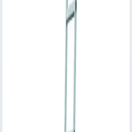
Лестницы для стеллажей Zarges
Артикул:
41405
Навесная стеллажная лестница Zarges Comfortstep LH 9
ступеней 41405
Zarges
·
Лестницы для стеллажей Zarges
·
Лестницы для
стеллажей Zarges
Производитель: Zarges; Артикул: 41405; Материал:
алюминий; Кол-во ступеней: 9; Высота подвеса: 2,20-2,44 м;
Рабочая высота: 3,50 м; Макс. нагрузка: 150 кг
Основные параметры
Рабочая высота
3,50 м
Количество ступеней
9 шт
Масса
6,6 кг
Производитель
Zarges
Стоимость