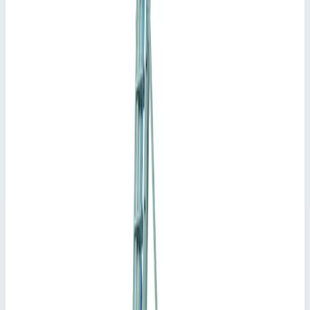
Прочные перекладины треугольного сечения из
прессованного профиля с горизонтальной опорой для
ступни в рабочем положении.
Верхнюю секцию лестницы можно использовать по
отдельности в качестве приставной лестницы.
Прочные перлоновые стяжные ремни с вшитыми
крепежными петлями.
Стойки из прессованного алюминиевого профиля.
Сменные противоскользящие пластиковые башмаки.
Перекладины надежно соединены со стойками путем
высококачественной завальцовки по технологии
ZARGES.
Запрещается перемещать по лестницам.
Подсказки и особенности
Соответствует стандарту EN 131 для
профессионального применения.
Документы
Информация для пользователя лестницы (pdf)
Инструкция по монтажу и эксплуатации многоцелевых
лестниц (pdf)