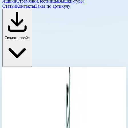
Ящики
Стремянки
Лестницы
Вышки-туры
Статьи
Контакты
Заказ по артикулу
Скачать прайс
Трехсекционные лестницы Zarges
Главная
›
Каталог
›
Лестницы
›
Трехсекционные лестницы
›
Трехсекционные лестницы Zarges
›
Многоцелевая лестница Zarges Skymaster DX ступени
3х7 44837
Трехсекционные лестницы Zarges
Артикул:
44837