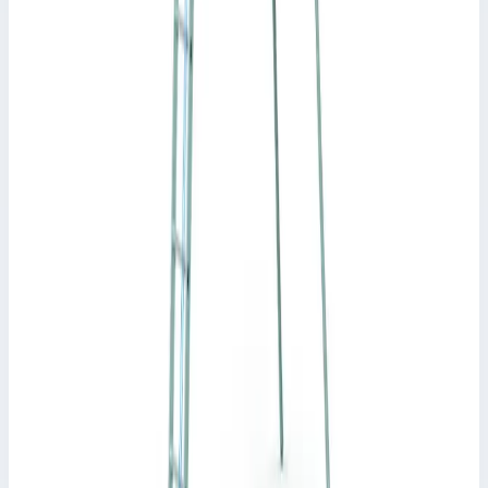
Раздвижная лестница с перекладинами Zarges
Everest 3DE ступени 3х14 44854
Арт.
44854
Производитель: Zarges; Артикул: 44854; Материал:
алюминий; Кол-во ступеней: 3 х 14; Общая высота: 9,45 м;
Рабочая высота: 9,90 м; Макс. нагрузка: 150 кг; Вес: 36 кг
Рабочая высота
9,90 м
Ступеней
3 х 14 шт
Масса
36 кг
133 744 ₽
Zarges
Трехсекционная лестница с тросовой тягой
Zarges Skyline 3E ступени 3x22 40449