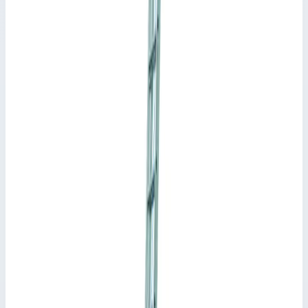
Арт.
44842
3×12 ступ.
Рабочая высота 9 м · Масса 25,80 кг
Арт.
44844
3×14 ступ.
Рабочая высота 10,05 м · Масса 31,50 кг
Трехсекционные лестницы Zarges
Артикул:
44837
Многоцелевая лестница Zarges Skymaster DX ступени 3х7
44837
Zarges
·
Трехсекционные лестницы Zarges
·
Трехсекционные
лестницы Zarges
Производитель: Zarges; Артикул: 44837; Материал:
алюминий; Кол-во ступеней: 3 х 7; Общая высота: 4,40 м;
Рабочая высота: 5,20 м; Макс. нагрузка: 150 кг; Вес: 13,70 кг
Основные параметры