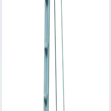
3,25 м
Высота собранной лестницы
2,14 м
Высота профиля
58,0 мм
Траверса
0,80 м
Транспортные размеры
2,13х0,50х0,16 м
•
Параметры
Длина раздвинутой лестницы
4,40 м
Длина стремянки мах.
3,25 м
Длина в сложении
2,14 м
Сценарии применения
Многоцелевая лестница Zarges Skymaster DX ступени 3х7