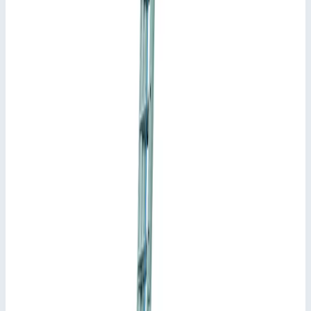
44837
Арт.
44837
74 446
₽
Добавить в корзину
Добавить к сравнению
Описание
Многоцелевая лестница Zarges Skymaster DX ступени 3х7
44837
Высокая функциональность и универсальность в базовой
комплектации при оптимальном соотношении цены и
качества.