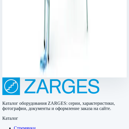
Арт.
40449
Производитель: Zarges; Артикул: 40449; Материал:
алюминий; Кол-во ступеней: 3 х 22; Общая высота: 15,90 м;
Рабочая высота: 16,35 м; Макс. нагрузка: 150 кг; Вес: 74 кг
Рабочая высота
16,35 м
Ступеней
3 х 22 шт
Масса
74 кг
705 480 ₽
Каталог оборудования ZARGES: серии, характеристики,
фотографии, документы и оформление заказа на сайте.
Каталог
Стремянки