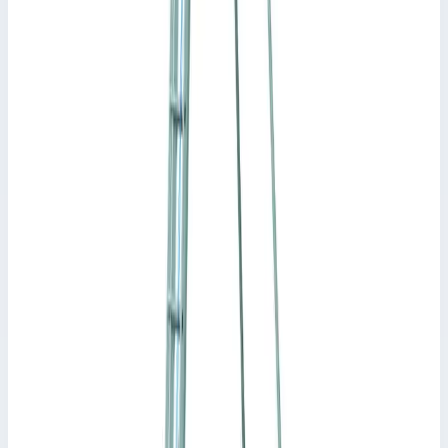
Уточнить поставку по этой позиции
Другие серии Zarges
Zarges
Трехсекционная лестница для монтажных работ
Zarges высота 7,5 м. 41342
Арт.
41342
Производитель: Zarges; Артикул: 41342; Общая высота: 6,20
м; Рабочая высота: 8,20 м; Макс. нагрузка: 150 кг; Вес: 68 кг
Рабочая высота
8,20 м
Масса