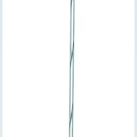
Многоцелевая лестница Zarges
Skymaster DX ступени 3х7 44837
Производитель: Zarges; Артикул: 44837; Материал:
алюминий; Кол-во ступеней: 3 х 7; Общая высота: 4,40 м;
Рабочая высота: 5,20 м; Макс. нагрузка: 150 кг; Вес: 13,70 кг
Варианты серии
Выберите исполнение
7
вариантов · артикул указан на каждом
Арт.
44837
Выбрано
3×7 ступ.