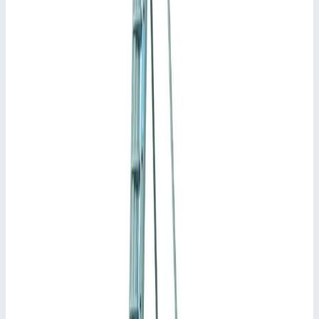
Общие сведения
Артикул
44837
•
Основные характеристики
Материал
алюминий
Общая высота
4,40 м
Максимальная нагрузка
150 кг
📋
Характеристики
Высота лестницы
4,40 м
Высота стремянки