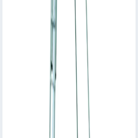
68 кг
Цена по запросу
Zarges
Трехсекционная многоцелевая лестница Zarges
Skymaster Plus X ступени 3х8 41578
Арт.
41578
Производитель: Zarges; Артикул: 41521; Материал:
алюминий; Кол-во ступеней: 3 x 8; Общая высота: 5,80 м;
Рабочая высота: 6,55 м; Макс. нагрузка: 150 кг; Вес: 18,50 кг
Рабочая высота
6,55 м
Ступеней
3х8 шт
Масса
18,50 кг
154 249 ₽
Zarges