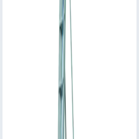
Ключевые преимущества
✓
Прочные перекладины треугольного сечения из
прессованного профиля с горизонтальной опорой для
ступни в рабочем положении.
✓
Верхнюю секцию лестницы можно использовать по
отдельности в качестве приставной лестницы.
✓
Прочные перлоновые стяжные ремни с вшитыми
крепежными петлями.
✓
Стойки из прессованного алюминиевого профиля.
✓
Сменные противоскользящие пластиковые башмаки.
✓
Перекладины надежно соединены со стойками путем
высококачественной завальцовки по технологии
ZARGES.
✓
Запрещается перемещать по лестницам.
✓
Соответствует стандарту EN 131 для
профессионального применения.
Характеристики
📋