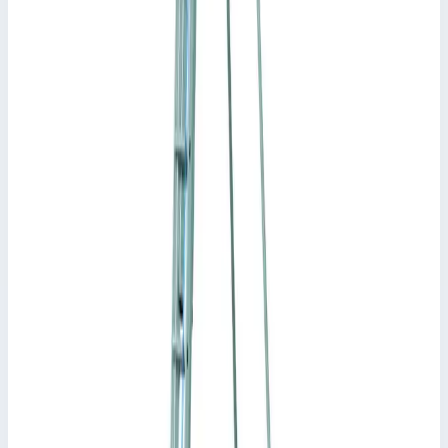
44837 Высокая функциональность и универсальность в
базовой комплектации при оптимальном соотношении цены
и качества.
Прочные перекладины треугольного сечения из
прессованного профиля с горизонтальной опорой для ступни
в рабочем положении.