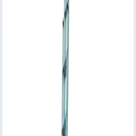
Рабочая высота
5,20 м
Количество ступеней
3 х 7 шт
Масса
13,70 кг
Производитель
Zarges
Стоимость
74 446
₽
с НДС 22%
Добавить в корзину
Многоцелевая лестница Zarges Skymaster DX ступени 3х7
44837
74 446
₽
Добавить в корзину
Многоцелевая лестница Zarges Skymaster DX ступени 3х7