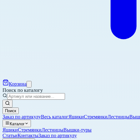
Корзина
Поиск по каталогу
Поиск
Заказ по артикулу
Весь каталог
Ящики
Стремянки
Лестницы
Выш
Каталог
Ящики
Стремянки
Лестницы
Вышки-туры
Статьи
Контакты
Заказ по артикулу