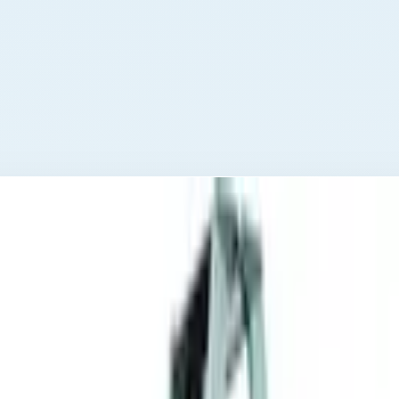
arges R13step B 2x3 ступени 41549
 с протектором Zarges R13step B 2x3 ст