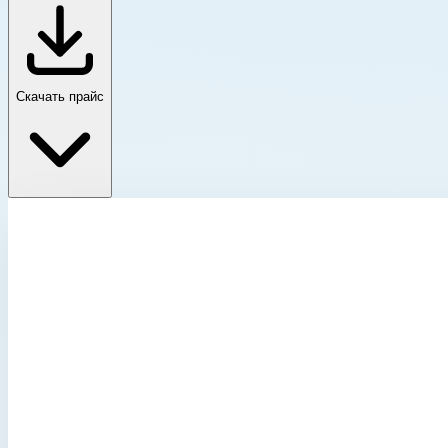
Скачать прайс
Стремянка с двусторонним подъемом Zarges
Главная
›
Каталог
›
Стремянки
›
Стремянка с двусторонним подъемом Zarges
›
Легкосплавная анодированная стремянка с протектором Z
Стремянка с двусторонним подъемом Zarges
Артикул:
41549
Легкосплавная анодированная стремянка