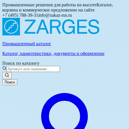
Промышленные решения для работы на высоте
Каталог,
корзина и коммерческое предложение на сайте
+7 (495) 788-39-31
info@zakaz-rus.ru
Промышленный каталог
Каталог, характеристики, документы и оформление
Поиск по каталогу
Поиск