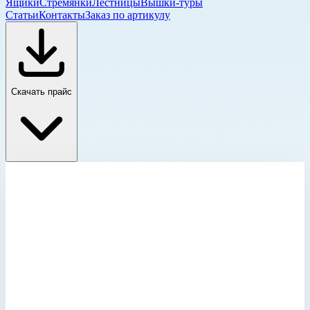
Ящики
Стремянки
Лестницы
Вышки-туры
Статьи
Контакты
Заказ по артикулу
Скачать прайс
Транспортировочные ящики K 475
Главная
›
Каталог
›
Ящики и модульные системы
›
Ящики
›
Транспортировочные ящики K 475
›
Ящик Zarges K 475 для транспортировки и хранения
паронепроницаемый 760х560х365 мм 45144
Транспортировочные ящики K 475
Артикул:
45144