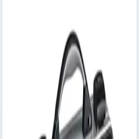
Масса 5,5 кг
Арт.
45138
560×360×365 мм
Масса 7,8 кг
Арт.
45141
760,0×360,0×265,0 мм
Масса 10,7 кг
Арт.
45144
Выбрано
760×560×365 мм
Открыть карточку →
Арт.
45145
760×560×460 мм