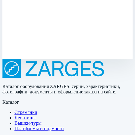
Арт.
41722
Производитель: Zarges; Артикул: 41722; Внутренние размеры:
650 x 455 x 190 мм; Внешние размеры: 665 x 510 x 210 мм;
Объем: 56 л; Вес: 5,9 кг; Материал: Алюминий
Масса
5,9 кг
Цена по запросу
Каталог оборудования ZARGES: серии, характеристики,
фотографии, документы и оформление заказа на сайте.
Каталог
Стремянки
Лестницы
Вышки-туры
Платформы и подмости