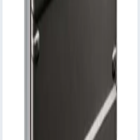
прибл. на 32 мм меньше внутреннего размера.
Ключевые преимущества
✓
Не пропускающая пар специальная многоразовая
упаковка из корозионностойкого алюминия.
✓
Сварная герметичная конструкция, герметичность IP
67.
✓
Прочные уголки на днище и крышке.
✓
Съемная крышка с уплотнением по периметру.
✓
Самостопорящиеся подпружиненные запоры.
✓
Эргономичные подпружиненные ручки-скобы
✓
Клапан для выравнивания давления и индикатор
влажности.
✓
Также возможно ВЧ-экранирование.
Характеристики
📋
Общие сведения