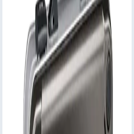
Масса 16,8 кг
Транспортировочные ящики K 475
Артикул:
45144
Ящик Zarges K 475 для транспортировки и хранения
паронепроницаемый 760х560х365 мм 45144
Zarges
·
Транспортировочные ящики K
475
·
Транспортировочные ящики K 475
Производитель: Zarges; Артикул: 45137; Внутренние размеры:
760 x 560 x 365 мм; Материал: Алюминий
Основные параметры
Производитель
Zarges
Артикул
45137
Внутренние размеры
760х560х365 мм
Материал
Алюминий
Стоимость