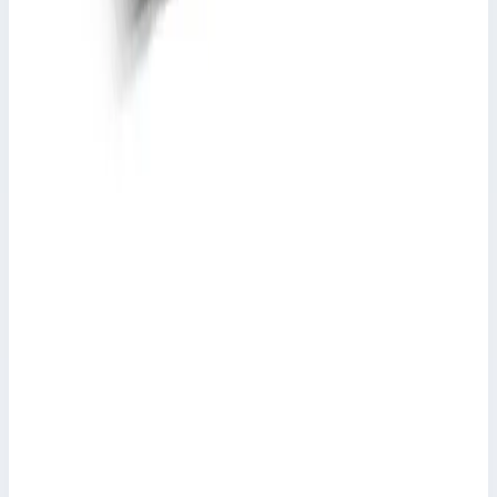
Производитель: Zarges; Артикул: 45135; Внутренние размеры:
460 × 460 × 365 мм; Внешние размеры: 500 × 500 × 400 мм;
Объем: 77 л; Вес: 8,2 кг; Материал: Алюминий
Масса
8,2 кг
Цена по запросу
Zarges
Допуск для опасного груза Zarges 926000
Арт.
926000
Производитель: Zarges; Артикул: 926000
11 285 ₽
Zarges
Кейс K 411 ZARGES с внутренним оснащением
41722