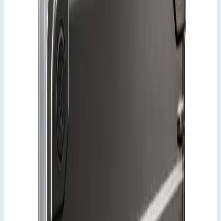
Цена по запросу
Добавить в заявку
Ящик Zarges K 475 для транспортировки и хранения
паронепроницаемый 760х560х365 мм 45144
Добавить в заявку
Ящик Zarges K 475 для транспортировки и хранения
паронепроницаемый 760х560х365 мм 45144
Арт.
45144
Цена по запросу
Добавить в заявку