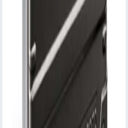
Артикул
45144
•
Основные характеристики
Артикул
45137
•
Параметры
Внутренние размеры ДхШхВ
760х560х365 мм
Сценарии применения
Ящик K 475 для транспортировки и хранения,
паронепроницаемый Zarges 45144 Паронепроницаемые
транспортировочные и складские ящики.
Не пропускающая пар специальная многоразовая упаковка из