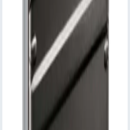
Добавить к сравнению
Описание
Ящик K 475 для транспортировки и хранения,
паронепроницаемый Zarges 45144
Паронепроницаемые транспортировочные и складские
ящики.
Не пропускающая пар специальная многоразовая
упаковка из корозионностойкого алюминия.
Сварная герметичная конструкция, герметичность IP 67.
Прочные уголки на днище и крышке.
Съемная крышка с уплотнением по периметру.
Самостопорящиеся подпружиненные запоры.
Эргономичные подпружиненные ручки-скобы
Клапан для выравнивания давления и индикатор
влажности.
Также возможно ВЧ-экранирование.
Подсказки и особенности
Также в исполнении для упаковки опасных
грузов.,Проходной размер в свету у ящиков K 475