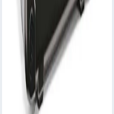
Уточнить поставку по этой позиции
Другие серии Zarges
Zarges
Ящик Zarges K 475 для транспортировки и
хранения паронепроницаемый 560х360х265
мм45137
Арт.
45137
Производитель: Zarges; Артикул: 45137; Внутренние размеры:
560 x 360 x 265 мм; Материал: Алюминий
Цена по запросу
Zarges
Транспортировочный ящик K 475 Zarges 45135
Арт.
45135