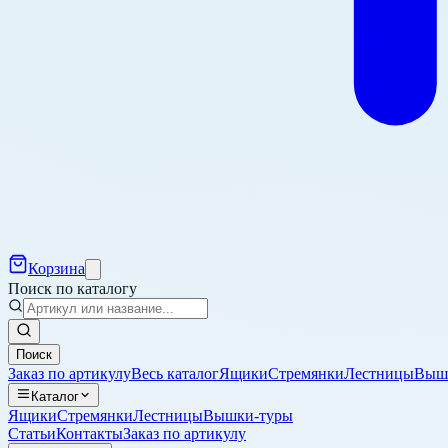
Корзина
Поиск по каталогу
Поиск
Заказ по артикулу
Весь каталог
Ящики
Стремянки
Лестницы
Выш
Каталог
Ящики
Стремянки
Лестницы
Вышки-туры
Статьи
Контакты
Заказ по артикулу