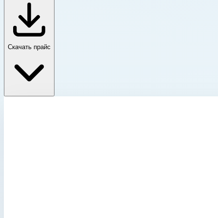
Скачать прайс
K 470 – ящик для аккумуляторов
Главная
›
Каталог
›
Ящики и модульные системы
›
Ящики
›
K 470 – ящик для аккумуляторов
›
Ящик для аккумуляторов Zarges K 470 600х400х240 мм 4
K 470 – ящик для аккумуляторов
Артикул:
40584
Ящик для аккумуляторов Zarges K 470 