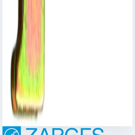
Арт.
800303
Набор болтов - 800303 Для жесткого запирающего стержня
Z300
Размеры
0,04х0,02х0,02 м
1 478 ₽
Аксессуар
Zarges
Фиксатор стойки Zarges 800225
Арт.
800225
Производитель: Zarges; Артикул: 44413; Материал:
оцинкованная сталь
6 167 ₽