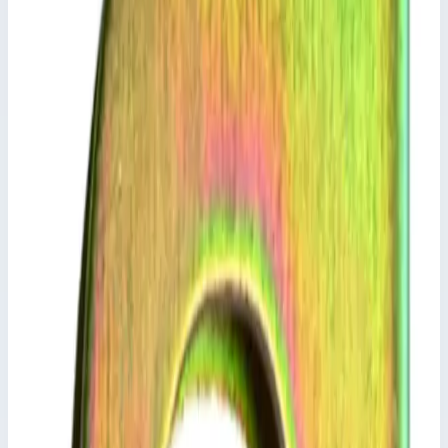
соблюдать не только тип лестницы, но и всегда
внешний размер поперечины.
Характеристики
📋
Общие сведения
Артикул
823879
📋
Характеристики
Расстояние между отверстиями
465,0 мм
Транспортные размеры
0,75х0,09х0,05 м
Масса
0,7 кг