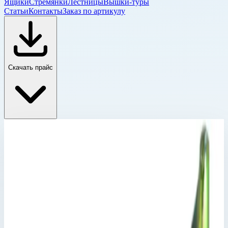
Ящики
Стремянки
Лестницы
Вышки-туры
Статьи
Контакты
Заказ по артикулу
Скачать прайс
Принадлежности, разное
Главная
›
Каталог
›
Лестницы
›
Специальные лестницы
›
Принадлежности, разное
›
Траверса Zarges 823879
Принадлежности, разное
Артикул:
823879