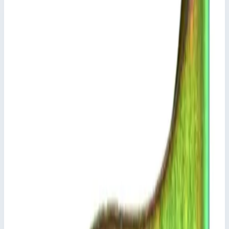
Стоимость
16 718
₽
с НДС 22%
Добавить в корзину
Траверса Zarges 823879
16 718
₽
Добавить в корзину
Траверса Zarges 823879
Арт.
823879
16 718
₽
Добавить в корзину