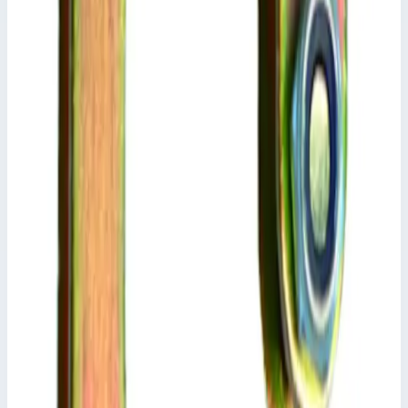
Уточнить поставку по этой позиции
Похожие модели
Аксессуар
Zarges
Траверса Zarges 800491
Арт.
800491
Производитель: Zarges; Артикул: 800491
Масса
0,7 кг
Размеры
55,0х20,0 мм