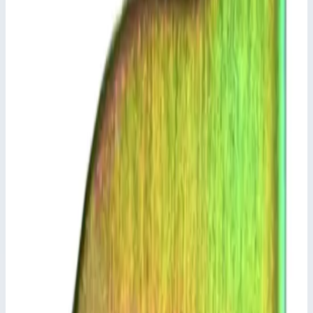
Добавить к сравнению
Описание
Траверса Zarges 823879
Крепление с помощью винта М8.
Остальные размеры по запросу.
Подсказки и особенности
Из-за конструктивных изменений необходимо
соблюдать не только тип лестницы, но и всегда
внешний размер поперечины.
Ключевые преимущества
✓
Крепление с помощью винта М8.
✓
Остальные размеры по запросу.
✓
Из-за конструктивных изменений необходимо