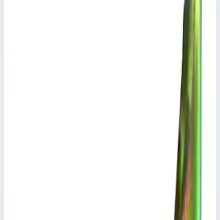
Траверса Zarges 823879
Производитель: Zarges; Артикул: 823879
Принадлежности, разное
Артикул:
823879
Траверса Zarges 823879
Zarges
·
Принадлежности, разное
Производитель: Zarges; Артикул: 823879
Основные параметры
Производитель
Zarges
Артикул
823879
Сечение профиля стоек
58,0х25,0 мм
Длина
745,0 мм