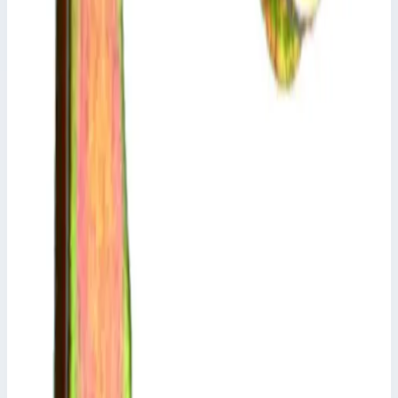
12 931 ₽
Аксессуар
Zarges
Подпружиненный фиксированный и
поворотный ролик Zarges 8103
Арт.
8103
Производитель: Zarges; Артикул: 8103
Размеры
0,18х0,16х0,16 м
53 756 ₽
Аксессуар
Zarges
Набор болтов Zarges 800303