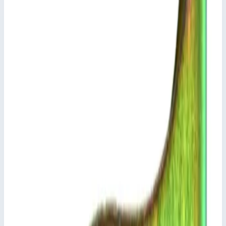
Стоимость
12 931
₽
с НДС 22%
Добавить в корзину
Траверса Zarges 800491
12 931
₽
Добавить в корзину
Траверса Zarges 800491
Арт.
800491
12 931
₽
Добавить в корзину