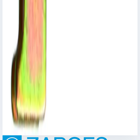
Арт.
800303
Набор болтов - 800303 Для жесткого запирающего стержня
Z300
Размеры
0,04х0,02х0,02 м
1 478 ₽
Аксессуар
Zarges
Фиксатор стойки Zarges 800225
Арт.
800225
Производитель: Zarges; Артикул: 44413; Материал:
оцинкованная сталь
6 167 ₽