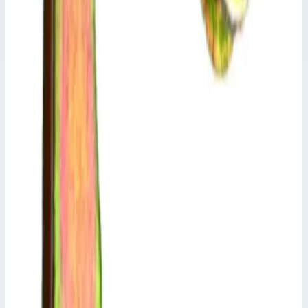
16 718 ₽
Аксессуар
Zarges
Траверса Zarges 823475
Арт.
823475
Производитель: Zarges; Артикул: 823475
Масса
0,9 кг
Размеры
1,00х0,10х0,05 м
16 718 ₽
Аксессуар
Zarges
Набор болтов Zarges 800303