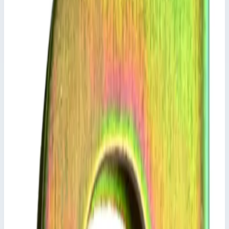
соблюдать не только тип лестницы, но и всегда
внешний размер поперечины.
Характеристики
📋
Общие сведения
Артикул
800491
📋
Характеристики
Расстояние между отверстиями
395,0/465,0 мм
Транспортные размеры
1,00х0,10х0,05 м
Масса
0,7 кг