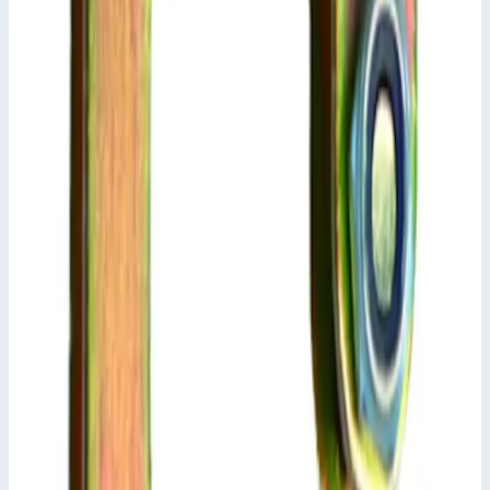
Уточнить поставку по этой позиции
Похожие модели
Аксессуар
Zarges
Траверса Zarges 800551
Арт.
800551
Производитель: Zarges; Артикул: 800551
Масса
0,8 кг
Размеры
58,0х25,0 мм