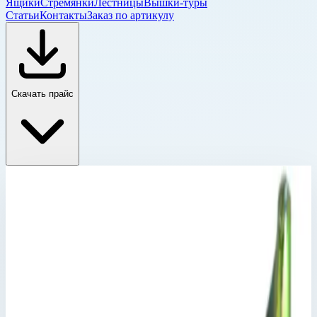
Ящики
Стремянки
Лестницы
Вышки-туры
Статьи
Контакты
Заказ по артикулу
Скачать прайс
Принадлежности, разное
Главная
›
Каталог
›
Лестницы
›
Специальные лестницы
›
Принадлежности, разное
›
Траверса Zarges 800491
Принадлежности, разное
Артикул:
800491