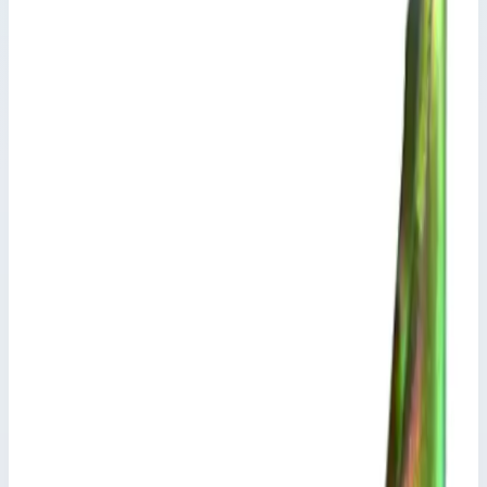
Траверса Zarges 800491
Производитель: Zarges; Артикул: 800491
Принадлежности, разное
Артикул:
800491
Траверса Zarges 800491
Zarges
·
Принадлежности, разное
Производитель: Zarges; Артикул: 800491
Основные параметры
Производитель
Zarges
Артикул
800491
Размеры стилей
55,0х20,0 мм
Длина
890,0 мм