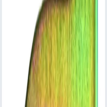
Добавить к сравнению
Описание
Траверса Zarges 800491
Крепление с помощью винта М6.
Остальные размеры по запросу.
Подсказки и особенности
Из-за конструктивных изменений необходимо
соблюдать не только тип лестницы, но и всегда
внешний размер поперечины.
Ключевые преимущества
✓
Крепление с помощью винта М6.
✓
Остальные размеры по запросу.
✓
Из-за конструктивных изменений необходимо