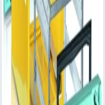
Тележка для ухода за больными MPO 2 ISO
горизонтальная Zarges 46532
Ширина модуля 2 х 600 мм.
При открытии не занимает много места благодаря
шторам.
Внутреннее оснащение можно изменять с помощью
модульных выдвижных ящиков, модульных корзин и
полок на несущих стенках и/или телескопических
направляющих.
Передняя панель монтируется без инструментов, на
выбор с цилиндрическим, цифровым или карточным
замком.
Стандартный цвет: Белый алюминий.
В специальной комплектации боковые и задняя стенки
на выбор другого цвета.
Поставляются варианты с различной высотой.
Ключевые преимущества
✓
Ширина модуля 2 х 600 мм.
✓
При открытии не занимает много места благодаря
шторам.