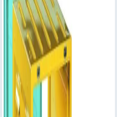
Больничные тележки MPO
Артикул:
46532
Тележка для ухода за больными MPO 2 ISO горизонтальная
Zarges 556,0х1345,0х900 мм 46532
Zarges
·
Больничные тележки MPO
·
Больничные тележки MPO
Производитель: Zarges; Артикул: 46532; Наружный размер:
556 x 1345 x 900 мм; Вес: 58,50 кг
Основные параметры
Масса
58,50 кг
Производитель
Zarges
Артикул
46532
Наружный размер
556х1345х900 мм
Стоимость
Цена по запросу
Добавить в заявку