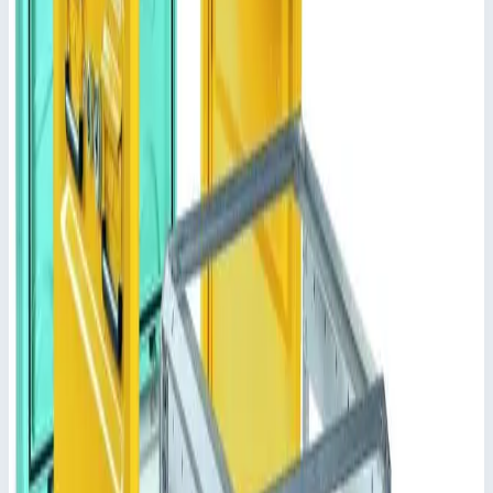
Тележка для ухода за больными MPO 2 ISO горизонтальная
Zarges 556,0х1345,0х900 мм 46532
Добавить в заявку
Тележка для ухода за больными MPO 2 ISO горизонтальная
Zarges 556,0х1345,0х900 мм 46532
Арт.
46532
Цена по запросу
Добавить в заявку
Добавить к сравнению
Описание