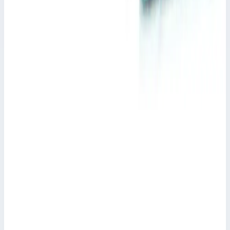
Тележка для ухода за больными MPO 1 ISO
вертикальная Zarges 756х485х1800 мм 46547
Арт.
46547
Производитель: Zarges; Артикул: 46547; Наружный размер:
756 x 485 x 1800 мм; Вес: 53,50 кг
Масса
53,50 кг
Цена по запросу
Zarges
MPO Тележка для ИТ-оборудования типа 1
Zarges ZARGES_4_00001830
Арт.
ZARGES_4_00001830
Производитель: Zarges; Артикул: ZARGES_4_00001830
Цена по запросу