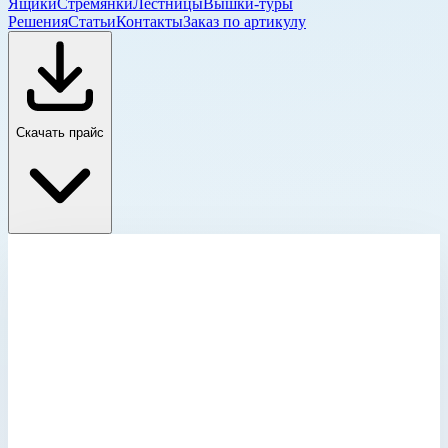
Ящики
Стремянки
Лестницы
Вышки-туры
Решения
Статьи
Контакты
Заказ по артикулу
Скачать прайс
Больничные тележки MPO
Главная
›
Каталог
›
Ящики и модульные системы
›
Модульные тележки (MPO)
›
Больничные тележки MPO
›
Тележка для ухода за больными MPO 2 ISO
горизонтальная Zarges 556,0х1345,0х900 мм 46532
Больничные тележки MPO
Артикул:
46532