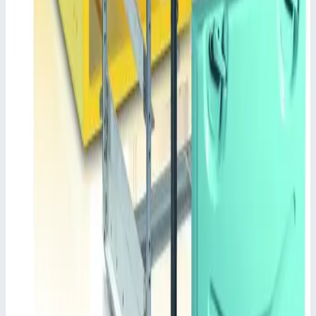
✓
Внутреннее оснащение можно изменять с помощью
модульных выдвижных ящиков, модульных корзин и
полок на несущих стенках и/или телескопических
направляющих.
✓
Передняя панель монтируется без инструментов, на
выбор с цилиндрическим, цифровым или карточным
замком.
✓
Стандартный цвет: Белый алюминий.
✓
В специальной комплектации боковые и задняя
стенки на выбор другого цвета.
✓
Поставляются варианты с различной высотой.
Характеристики
📋
Общие сведения
Артикул
46532
📋