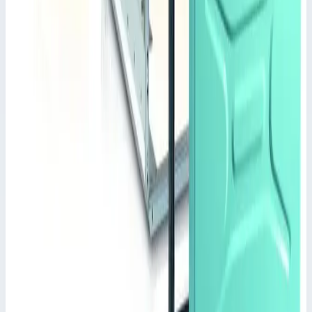
Характеристики
Внешние размеры
556,0х1345,0х900,0 мм
•
Параметры
Наружный размер Д x Ш x В
556х1345х900 мм
Сценарии применения
Тележка для ухода за больными MPO 2 ISO горизонтальная
Zarges 46532 Ширина модуля 2 х 600 мм.
При открытии не занимает много места благодаря шторам.