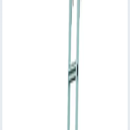
Рабочая высота
3,72 м
Количество ступеней
12 шт
Масса
12,5 кг
Производитель
Zarges
Стоимость
198 953
₽
с НДС 22%
Добавить в корзину
Стеллажная лестница Zarges Saferstep Trec LH 12 ступеней
1141362
198 953
₽
Добавить в корзину