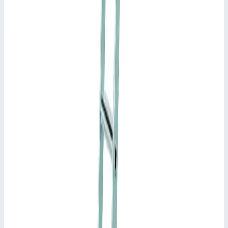
Уточнить поставку по этой позиции
Похожие модели
Zarges
Стеллажная лестница с перекладинами Zarges
Stella Trec LH 8 ступеней 1141512
Арт.
1141512