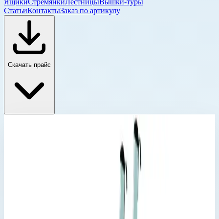
Ящики
Стремянки
Лестницы
Вышки-туры
Статьи
Контакты
Заказ по артикулу
Скачать прайс
Лестницы для стеллажей Zarges
Главная
›
Каталог
›
Лестницы
›
Специальные лестницы
›
Лестницы для стеллажей
›
Лестницы для стеллажей Zarges
›
Стеллажная лестница Zarges Saferstep Trec LH 12
ступеней 1141362