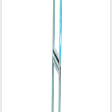
Материал
алюминий
Высота подвеса
3,21-3,72 м
Максимальная нагрузка
150 кг
📋
Характеристики
Макс. высота подвеса
3,72 м
Мин. высота подвеса
3,21 м
Ширина
420,0 мм
Транспортные размеры
4,03х0,42х0,07 м
•
Параметры