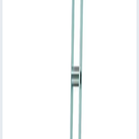
Стеллажная лестница Zarges Saferstep Trec LH 12 ступеней
1141362
Арт.
1141362
198 953
₽
Добавить в корзину
Добавить к сравнению
Описание
Стеллажная лестница Zarges Saferstep Trec LH 12 ступеней
1141362
Для перестановки на полках: решение с направляющими
и подпружиненными тормозными роликами можно