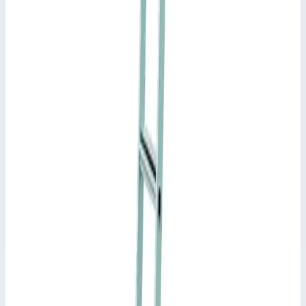
Габаритная ширина
420 мм
Сценарии применения
Стеллажная лестница Zarges Saferstep Trec LH 12 ступеней
1141362
Для перестановки на полках: решение с направляющими и
подпружиненными тормозными роликами можно
индивидуально адаптировать по высоте.