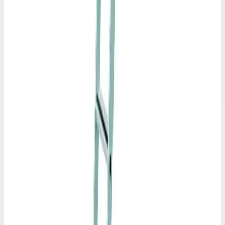
Производитель: Zarges; Артикул: 1141512; Материал:
алюминий; Кол-во ступеней: 8; Высота подвеса: 2,27-2,80 м;
Рабочая высота: 3,35 м; Макс. нагрузка: 150 кг
Рабочая высота
3,35 м
Ступеней
8 шт
Масса
2,27-2,80 м
139 286 ₽
Zarges
Навесная стеллажная лестница Zarges Stella LH
8 ступеней 1041512
Арт.
1041512
Производитель: Zarges; Артикул: 1041512; Материал:
алюминий; Кол-во ступеней: 8; Высота подвеса: 1,87-2,41 м;
Рабочая высота: 2,41 м; Макс. нагрузка: 150 кг