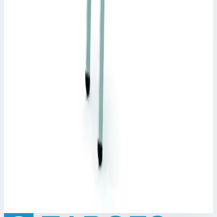
1,33-1,86 м
53 387 ₽
Zarges
Навесная стеллажная лестница Zarges Saferstep
LH 10 ступеней 1041360
Арт.
1041360
Производитель: Zarges; Артикул: 1041360; Материал:
алюминий; Кол-во ступеней: 10; Высота подвеса: 2,29-2,82 м;
Рабочая высота: 2,82 м; Макс. нагрузка: 150 кг
Рабочая высота
2,82 м
Ступеней
10 шт
Масса
2,29-2,82 м
103 818 ₽