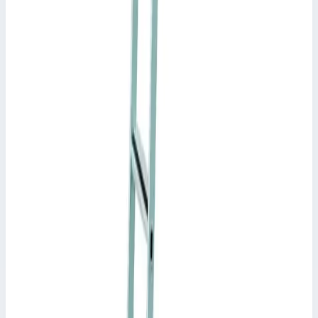
Рабочая высота
2,41 м
Ступеней
8 шт
Масса
1,87-2,41 м
60 222 ₽
Zarges
Навесная стеллажная лестница Zarges Stella LH
6 ступеней 1041511
Арт.
1041511
Производитель: Zarges; Артикул: 1041511; Материал:
алюминий; Кол-во ступеней: 6; Высота подвеса: 1,33-1,86 м;
Рабочая высота: 1,86 м; Макс. нагрузка: 150 кг
Рабочая высота
1,86 м
Ступеней
6 шт
Масса