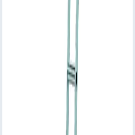
индивидуально адаптировать по высоте.
При воздействии нагрузки передвижная стеллажная
лестница фиксируется с помощью верхнего ходового
механизма и нижних подпружиненных роликов со
стопорами.
В нерабочем положении можно компактно прислонить
лестницу к стеллажу.
Подсказки и особенности
В заказе следует указать расстояние от пола до верхнего
края направляющей!
Соответствует стандарту EN 131 для
профессионального применения.
Примечание:
Длина лестницы подгоняется индивидуально
по указанной вами высоте подвеса.
Документы
Информация для пользователя лестницы (pdf)
Ключевые преимущества