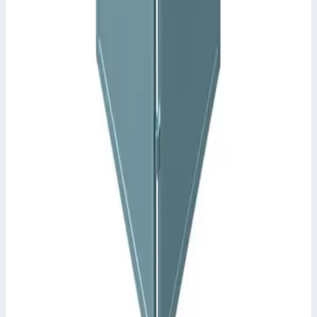
Арт.
43253
Производитель: Zarges; Артикул: 43253; Высота: 200 мм;
Материал: оцинкованная сталь; Вес: 1 кг
Масса
1 кг
Размеры
120,0х120,0 мм
7 851 ₽
Аксессуар
Zarges
Защитная дверца с неподвижными боковинами
Zarges 43497
Арт.
43497
Производитель: Zarges; Артикул: 43497; Материал:
оцинкованная сталь; Вес: 62,60 кг