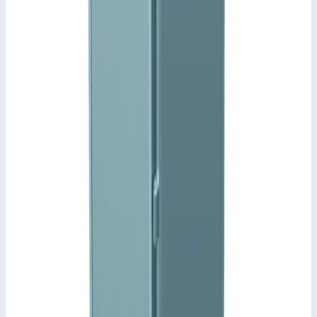
Арт.
44181
716 379
₽
Добавить в корзину
Добавить к сравнению
Описание
Спуск с переходной площадкой Zarges 44181
Оцинкованный решетчатый настил глубиной от 800 до
1200 мм (шагом в 200 мм). Ширина 600 мм.
Перила с обеих сторон.
Лестница на спуске длиной 0,98 м, возможность точной