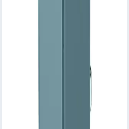
Уточнить поставку по этой позиции
Похожие модели
Аксессуар
Zarges
Соединительный элемент для лестниц Zarges
47700
Арт.
47700
Производитель: Zarges; Артикул: 47700; Материал: пластик;
Вес: 0,50 кг
Масса
0,50 кг
Размеры
0,14х0,05х0,02 м
7 574 ₽