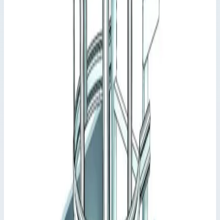
лестниц
Артикул:
44181
Спуск с переходной площадкой 800 мм
нержавеющая сталь Zarges 44181
Производитель: Zarges; Артикул: 44181; Материал:
нержавеющая сталь; Вес: 46 кг
Детали и комплектующие для настенных
лестниц
Артикул:
44181
Спуск с переходной площадкой 800 мм нержавеющая сталь
Zarges 44181
Zarges
·
Детали и комплектующие для настенных лестниц
Производитель: Zarges; Артикул: 44181; Материал:
нержавеющая сталь; Вес: 46 кг
Основные параметры
Производитель