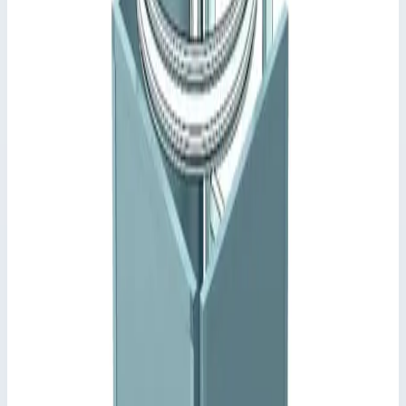
Zarges
Артикул
44181
Материал
нержавеющая сталь
Масса
46 кг
Стоимость
716 379
₽
с НДС 22%
Добавить в корзину
Спуск с переходной площадкой 800 мм нержавеющая сталь
Zarges 44181
716 379
₽
Добавить в корзину
Спуск с переходной площадкой 800 мм нержавеющая сталь
Zarges 44181