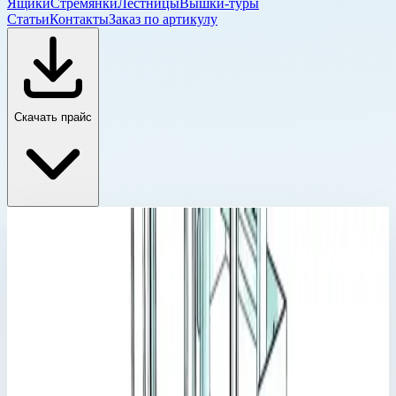
Ящики
Стремянки
Лестницы
Вышки-туры
Статьи
Контакты
Заказ по артикулу
Скачать прайс
Детали и комплектующие для настенных лестниц
Главная
›
Каталог
›
Лестницы
›
Специальные лестницы
›
Настенные лестницы
›
Детали и комплектующие для настенных лестниц
›
Спуск с переходной площадкой 800 мм нержавеющая
сталь Zarges 44181
Детали и комплектующие для настенных