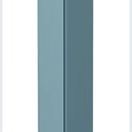
подгонки длины по месту.
В качестве законцовок лестницы на спуске
рекомендуются подпятники или регулируемые
настенные крепления.
арт. для заказа 43180 и 43179 пригодны только для
лестниц, предназначенных для проведения
техобслуживания.
Ключевые преимущества
✓
Оцинкованный решетчатый настил глубиной от 800
до 1200 мм (шагом в 200 мм). Ширина 600 мм.
✓
Перила с обеих сторон.
✓
Лестница на спуске длиной 0,98 м, возможность
точной подгонки длины по месту.
✓
В качестве законцовок лестницы на спуске
рекомендуются подпятники или регулируемые
настенные крепления.
✓
арт. для заказа 43180 и 43179 пригодны только для
лестниц, предназначенных для проведения
техобслуживания.
Характеристики