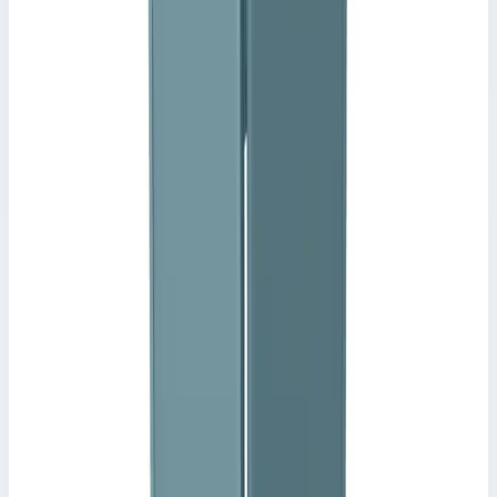
Аксессуар
Zarges
Страховочные подпорки нержавеющая сталь
Zarges 44245
Арт.
44245
Производитель: Zarges; Артикул: 44245; Материал:
нержавеющая сталь; Вес: 2,20 кг
Масса
2,20 кг
Размеры
1,48х0,07х0,01 м
16 071 ₽
Аксессуар
Zarges
Подпятник оцинкованная сталь Zarges 43253