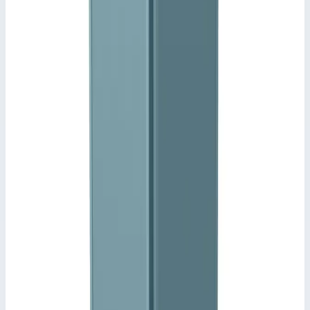
📋
Общие сведения
Артикул
44181
📋
Характеристики
Длина
800,0 мм
Транспортные размеры
0,93х0,03х1,50 м
Сценарии применения
Спуск с переходной площадкой Zarges 44181 Оцинкованный
решетчатый настил глубиной от 800 до 1200 мм (шагом в 200
мм). Ширина 600 мм.