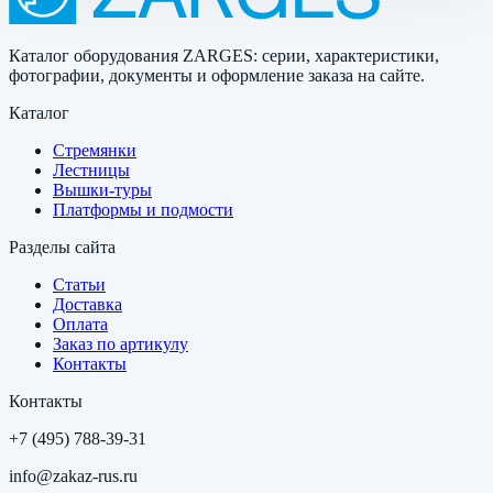
Каталог оборудования ZARGES: серии, характеристики,
фотографии, документы и оформление заказа на сайте.
Каталог
Стремянки
Лестницы
Вышки-туры
Платформы и подмости
Разделы сайта
Статьи
Доставка
Оплата
Заказ по артикулу
Контакты
Контакты
+7 (495) 788-39-31
info@zakaz-rus.ru