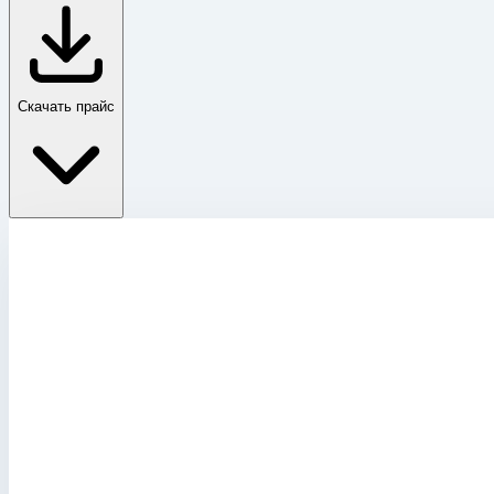
Скачать прайс
Разное
Главная
›
Каталог
›
Ящики и модульные системы
›
Комплектация для контейнеров и боксов
›
Разное
›
Полный пакет оснастки Zarges к K 424 XC 750х350х380 
Разное
Артикул:
41817
Полный пакет оснастки Zarges к K 424 