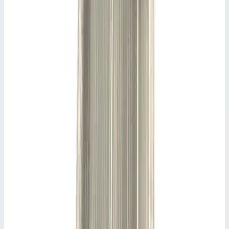
арт. 41632 - 41635 и 40477 - 40479.
Подсказки и особенности
Из-за конструктивных изменений необходимо
соблюдать не только тип лестницы, но и всегда
внешний размер поперечины.
Ключевые преимущества
✓
арт. 41632 - 41635 и 40477 - 40479.
✓
Из-за конструктивных изменений необходимо
соблюдать не только тип лестницы, но и всегда
внешний размер поперечины.
Характеристики
📋
Общие сведения
Артикул