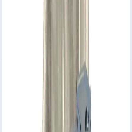
829820
📋
Характеристики
Транспортные размеры
0,45х0,15х0,10 м
Сценарии применения
Лоток Zarges 829820 арт. 41632 - 41635 и 40477 - 40479.
Подсказки и особенности Из-за конструктивных изменений
необходимо соблюдать не только тип лестницы, но и всегда
внешний размер поперечины.