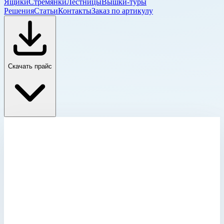
Ящики
Стремянки
Лестницы
Вышки-туры
Решения
Статьи
Контакты
Заказ по артикулу
Скачать прайс
Лотки и сумки для инструментов
Главная
›
Каталог
›
Стремянки
›
Аксессуары для стремянок
›
Лотки и сумки для инструментов
›
Лоток Zarges для хранения 829820
Лотки и сумки для инструментов
Артикул:
829820