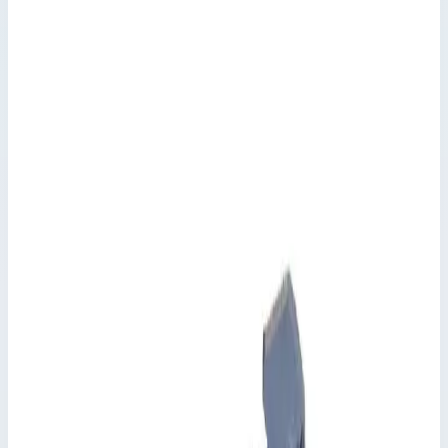
Лоток Zarges для хранения 829820
Производитель: Zarges; Артикул: 829820; Материал:
алюминий
Варианты серии
Выберите исполнение
5
вариантов · артикул указан на каждом
Арт.
800311
800311 ступеней
Открыть карточку →
Арт.
800553
800553 ступени