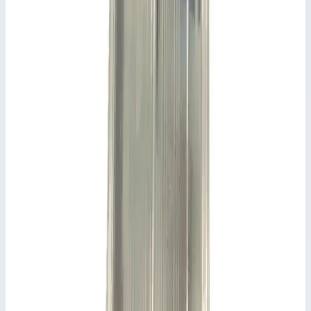
8 036
₽
Добавить в корзину
Лоток Zarges для хранения 829820
Арт.
829820
8 036
₽
Добавить в корзину
Добавить к сравнению
Описание
Лоток Zarges 829820