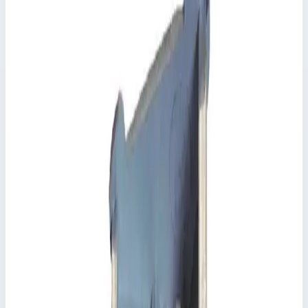
Открыть карточку →
Арт.
824131
824131 ступень
Открыть карточку →
Арт.
824133
824133 ступени
Открыть карточку →
Арт.
829820
Выбрано
829820 ступеней
Открыть карточку →
Лотки и сумки для инструментов
Артикул:
829820
Лоток Zarges для хранения 829820
Zarges
·
Лотки и сумки для инструментов
·
Лотки и сумки для