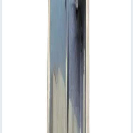
инструментов
Производитель: Zarges; Артикул: 829820; Материал:
алюминий
Основные параметры
Производитель
Zarges
Артикул
829820
Материал
алюминий
Длина
389,0 мм
Стоимость
8 036
₽
с НДС 22%
Добавить в корзину
Лоток Zarges для хранения 829820