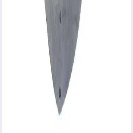
Лоток Zarges для хранения 275 мм 829798
Арт.
829798
Производитель: Zarges; Артикул: 829798
8 036 ₽
Zarges
Лоток Zarges для хранения 322 мм 800580
Арт.
800580
Лоток Zarges для хранения 322 мм 800580
Масса
0,5 кг
8 036 ₽
Zarges
Лоток Zarges для хранения 326 мм 800581