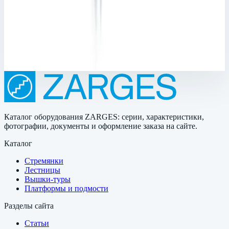
Рабочая высота
4,79 м
Ступеней
12 шт
1 136 822 ₽
Каталог оборудования ZARGES: серии, характеристики,
фотографии, документы и оформление заказа на сайте.
Каталог
Стремянки
Лестницы
Вышки-туры
Платформы и подмости
Разделы сайта
Статьи