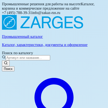
Промышленные решения для работы на высоте
Каталог,
корзина и коммерческое предложение на сайте
+7 (495) 788-39-31
info@zakaz-rus.ru
Промышленный каталог
Каталог, характеристики, документы и оформление
Поиск по каталогу
Поиск