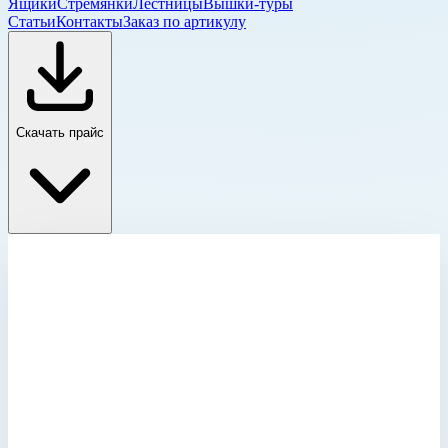
Ящики
Стремянки
Лестницы
Вышки-туры
Статьи
Контакты
Заказ по артикулу
Скачать прайс
Колодезные и шахтные люки
Главная
›
Каталог
›
Лестницы
›
Специальные лестницы
›
Лестницы для шахт и коллекторов
›
Колодезные и шахтные люки
›
Крышка люка стальная оцинкованная с поддоном Zarges
для колодца 1000х1000 мм 47039