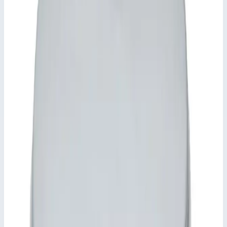
Согласно DIN EN 124 совместно с DIN 1229.
Коническая конструкция из профиля. Легко
открывается. Не заедает.
Легко открывается, не заклинивает.
Уплотнитель из этиленпропиленового каучука
(бензолостойкий уплотнитель – по запросу).
Не пропускает запахи и поверхностные воды.
Нагрузка для поверхностей по выбору: испытательное
усилие 125 кН (= 12,5 т), только после заполнения
углубления в крышке бетоном B 45 (зернистость 0-8)
(производится заказчиком).
Включая ручки для съема (пару) из нержавеющей стали,
в составе одной самоподъемной ручки для открывания
и одной ручки для извлечения.
Ключевые преимущества
✓
Согласно DIN EN 124 совместно с DIN 1229.
✓
Коническая конструкция из профиля. Легко
открывается. Не заедает.
✓
Легко открывается, не заклинивает.
✓
Уплотнитель из этиленпропиленового каучука
(бензолостойкий уплотнитель – по запросу).