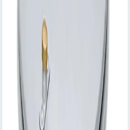
✓
Не пропускает запахи и поверхностные воды.
✓
Нагрузка для поверхностей по выбору: испытательное
усилие 125 кН (= 12,5 т), только после заполнения
углубления в крышке бетоном B 45 (зернистость 0-8)
(производится заказчиком).
✓
Включая ручки для съема (пару) из нержавеющей
стали, в составе одной самоподъемной ручки для
открывания и одной ручки для извлечения.
Характеристики
📋
Общие сведения
Артикул
47039
📋
Характеристики
Внешний размер