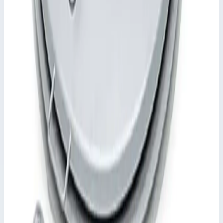
1120,0х1120,0 мм
Размер колодца
1000,0х1000,0 мм
Глубина выборки
80,0 мм
Высота
90,0 мм
Транспортные размеры
1,12х1,12х0,09 м
•
Параметры
Наружный размер
1120&#215;1120 мм
Сценарии применения
Крышки люков с поддоном Zarges 47039 Крышки люков,
выдерживают людей и транспортные средства, различные
варианты поверхности, для использования в помещениях и
вне помещений.