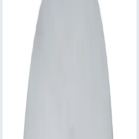
колодца 1000х1000 мм 47039
Арт.
47039
124 138
₽
Добавить в корзину
Добавить к сравнению
Описание
Крышки люков с поддоном Zarges 47039
Крышки люков, выдерживают людей и транспортные
средства, различные варианты поверхности, для
использования в помещениях и вне помещений.