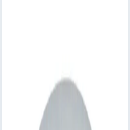
Производитель
Zarges
Артикул
47039
Длина
1000 мм
Материал
оцинкованная сталь
Стоимость
124 138
₽
с НДС 22%
Добавить в корзину
Крышка люка стальная оцинкованная с поддоном Zarges для
колодца 1000х1000 мм 47039
124 138
₽
Добавить в корзину
Крышка люка стальная оцинкованная с поддоном Zarges для