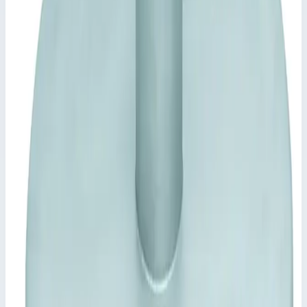
Самозакрывающийся замок, стопорное устройство
отцепляется только вручную.
Рама, подготовленная для бетонирования и крепления
дюбелями.
Ключевые преимущества
✓
Крышка из листа толщиной 2,5 мм, в центре
завышена, с внутренним элементом жесткости
✓
Начиная с 800 × 800 мм или Ø 800 мм с
газонаполненным амортизатором.
✓
Самозакрывающийся замок, стопорное устройство
отцепляется только вручную.
✓
Рама, подготовленная для бетонирования и крепления
дюбелями.
Характеристики
📋
Общие сведения
Артикул