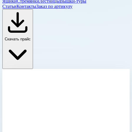
Ящики
Стремянки
Лестницы
Вышки-туры
Статьи
Контакты
Заказ по артикулу
Скачать прайс
Колодезные и шахтные люки
Главная
›
Каталог
›
Лестницы
›
Специальные лестницы
›
Лестницы для шахт и коллекторов
›
Колодезные и шахтные люки
›
Крышка колодца круглая из нержавеющей стали Zarges
для колодца ⌀ 1000 мм 47161