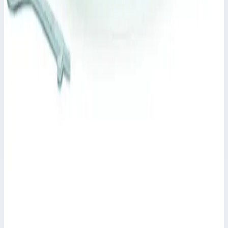
Zarges ⌀ 800 мм 47133
Арт.
47133
Производитель: Zarges; Артикул: 47133; Материал:
нержавеющая сталь
318 103 ₽
Zarges
Крышка колодца стальная оцинкованная
круглая Zarges для колодца ⌀ 800 мм 47157
Арт.
47157
Производитель: Zarges; Артикул: 47157; Материал:
нержавеющая сталь
249 015 ₽
Zarges
Крышка колодца круглая из нержавеющей