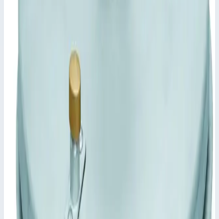
47161
📋
Характеристики
Размер колодца
1000,0 мм
Транспортные размеры
1,12х1,12х0,20 м
•
Параметры
Длина
1000 мм
Сценарии применения
Крышка колодца, круглая Zarges (1000мм) 47161 Крышка из
листа толщиной 2,5 мм, в центре завышена, с внутренним
элементом жесткости