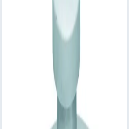
Zarges
Артикул
47161
Материал
нержавеющая сталь
Внешний диаметр
1120,0 мм
Стоимость
383 497
₽
с НДС 22%
Добавить в корзину
Крышка колодца круглая из нержавеющей стали Zarges для
колодца ⌀ 1000 мм 47161
383 497
₽
Добавить в корзину
Крышка колодца круглая из нержавеющей стали Zarges для
колодца ⌀ 1000 мм 47161