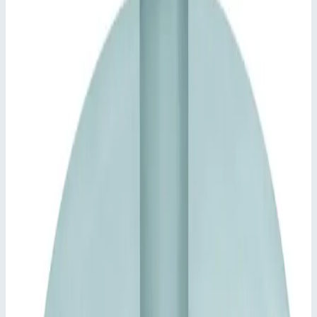
Арт.
47161
383 497
₽
Добавить в корзину
Добавить к сравнению
Описание
Крышка колодца, круглая Zarges (1000мм) 47161
Крышка из листа толщиной 2,5 мм, в центре завышена,
с внутренним элементом жесткости
Начиная с 800 × 800 мм или Ø 800 мм с
газонаполненным амортизатором.