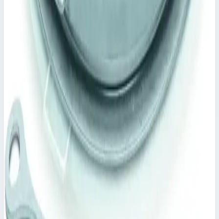
Уточнить поставку по этой позиции
Похожие модели
Zarges
Крышка колодца круглая из нержавеющей
стали с изоляцией Zarges для колодца ⌀ 800 мм
47166
Арт.
47166
Производитель: Zarges; Артикул: 47166
448 153 ₽
Zarges
Крышка колодца стальная оцинкованная
круглая с изоляцией и вентиляционной трубой