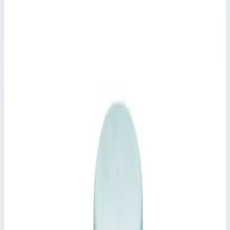
Колодезные и шахтные люки
Артикул:
47161
Крышка колодца круглая из
нержавеющей стали Zarges для
колодца ⌀ 1000 мм 47161
Производитель: Zarges; Артикул: 47161; Материал:
нержавеющая сталь
Колодезные и шахтные люки
Артикул:
47161
Крышка колодца круглая из нержавеющей стали Zarges для
колодца ⌀ 1000 мм 47161
Zarges
·
Колодезные и шахтные люки
Производитель: Zarges; Артикул: 47161; Материал:
нержавеющая сталь
Основные параметры
Производитель