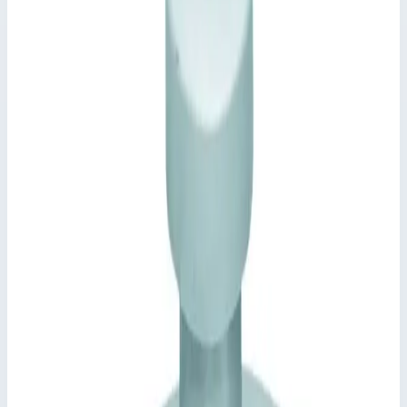
Zarges
Артикул
47159
Материал
нержавеющая сталь
Внешний диаметр
745,0 мм
Стоимость
302 956
₽
с НДС 22%
Добавить в корзину
Крышка колодца круглая из нержавеющей стали Zarges для
колодца ⌀ 625 мм 47159
302 956
₽
Добавить в корзину
Крышка колодца круглая из нержавеющей стали Zarges для
колодца ⌀ 625 мм 47159