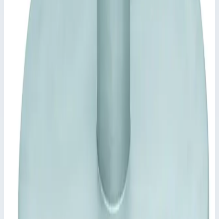
Самозакрывающийся замок, стопорное устройство
отцепляется только вручную.
Рама, подготовленная для бетонирования и крепления
дюбелями.
Ключевые преимущества
✓
Крышка из листа толщиной 2,5 мм, в центре
завышена, с внутренним элементом жесткости
✓
Начиная с 800 × 800 мм или Ø 800 мм с
газонаполненным амортизатором.
✓
Самозакрывающийся замок, стопорное устройство
отцепляется только вручную.
✓
Рама, подготовленная для бетонирования и крепления
дюбелями.
Характеристики
📋
Общие сведения
Артикул