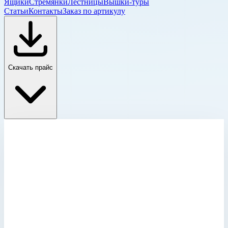
Ящики
Стремянки
Лестницы
Вышки-туры
Статьи
Контакты
Заказ по артикулу
Скачать прайс
Колодезные и шахтные люки
Главная
›
Каталог
›
Лестницы
›
Специальные лестницы
›
Лестницы для шахт и коллекторов
›
Колодезные и шахтные люки
›
Крышка колодца круглая из нержавеющей стали Zarges
для колодца ⌀ 625 мм 47159