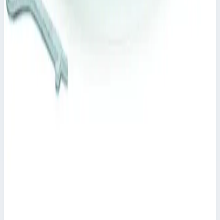
Zarges ⌀ 800 мм 47133
Арт.
47133
Производитель: Zarges; Артикул: 47133; Материал:
нержавеющая сталь
318 103 ₽
Zarges
Крышка колодца круглая из нержавеющей
стали с вентиляционной трубой Zarges для
колодца ⌀ 625 мм 47129
Арт.
47129
Производитель: Zarges; Артикул: 47129; Материал:
нержавеющая сталь
333 251 ₽
Zarges