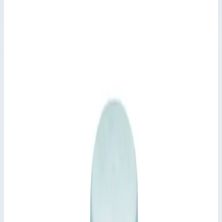
Колодезные и шахтные люки
Артикул:
47159
Крышка колодца круглая из
нержавеющей стали Zarges для
колодца ⌀ 625 мм 47159
Производитель: Zarges; Артикул: 47159; Материал:
нержавеющая сталь
Колодезные и шахтные люки
Артикул:
47159
Крышка колодца круглая из нержавеющей стали Zarges для
колодца ⌀ 625 мм 47159
Zarges
·
Колодезные и шахтные люки
Производитель: Zarges; Артикул: 47159; Материал:
нержавеющая сталь
Основные параметры
Производитель