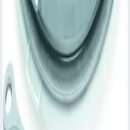
Уточнить поставку по этой позиции
Похожие модели
Zarges
Крышка колодца круглая из нержавеющей
стали Zarges для колодца ⌀ 1000 мм 47161
Арт.
47161
Производитель: Zarges; Артикул: 47161; Материал:
нержавеющая сталь
383 497 ₽
Zarges
Крышка колодца стальная оцинкованная
круглая с изоляцией и вентиляционной трубой