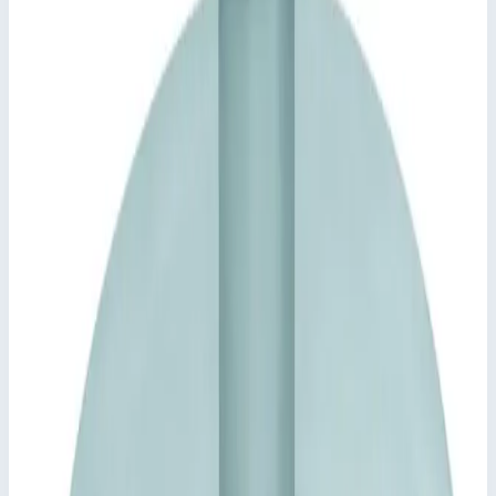
Арт.
47159
302 956
₽
Добавить в корзину
Добавить к сравнению
Описание
Крышка колодца, круглая Zarges (625мм) 47159
Крышка из листа толщиной 2,5 мм, в центре завышена,
с внутренним элементом жесткости
Начиная с 800 × 800 мм или Ø 800 мм с
газонаполненным амортизатором.