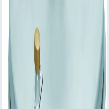
47159
📋
Характеристики
Размер колодца
625,0 мм
Транспортные размеры
0,74х0,74х0,20 м
•
Параметры
Длина
625 мм
Сценарии применения
Крышка колодца, круглая Zarges (625мм) 47159 Крышка из
листа толщиной 2,5 мм, в центре завышена, с внутренним
элементом жесткости