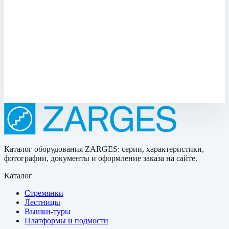
Крышка колодца стальная оцинкованная
круглая с вентиляционной трубой Zarges для
колодца ⌀ 625 мм 47126
Арт.
47126
Производитель: Zarges; Артикул: 47126; Материал:
нержавеющая сталь
213 547 ₽
Каталог оборудования ZARGES: серии, характеристики,
фотографии, документы и оформление заказа на сайте.
Каталог
Стремянки
Лестницы
Вышки-туры
Платформы и подмости