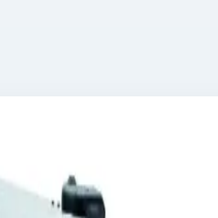
 мм 45922
 HE/U 728х591х672 мм 45922