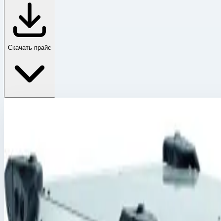
Скачать прайс
Корпус Mitraset 19"
Главная
›
Каталог
›
Ящики и модульные системы
›
Футляры Zarges
›
Корпус Mitraset 19"
›
Корпус Mitraset Racklite 19" Zarges 12 HE/U 728х591х672
Корпус Mitraset 19"
Артикул:
45922
Корпус Mitraset Racklite 19" Zarges 12