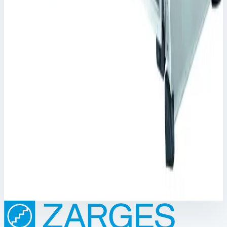
электронных приборов
Масса
13,8 кг
Цена по запросу
Zarges
Корпус Mitraset Racklite 19" Zarges 4 HE/U
598х591х316 мм 45904
Арт.
45904
Корпус Mitraset Racklite 19" - 45904 Переносные корпусы для
электронных приборов
Масса
11,2 кг
Цена по запросу