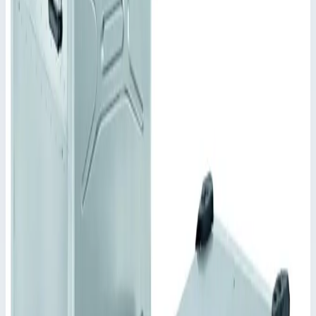
обеспечивается сварным корпусом и крышкой с
уплотнением по периметру.
До 15% экономии веса в сравнении с Mitraset Classic.
Качающаяся рама соединяется с корпусом посредством 8
резиновых амортизаторов и 2 гибких перемычек.
Изделия одинаковой номинальной глубиной можно
складывать в штабель.
Амортизация экранирования согласно MIL-STD-285
Замки-защелки.
Ручки ZARGES Comfort для эргономичного
обслуживания и нагрузок до 50 кг.
Ключевые преимущества
✓
Эластичные элементы для укладки в штабель
расположены в уголках корпуса и крышки.
✓
Степень защиты IP 65 по DIN EN 60529 и IEC 34-
5/529 обеспечивается сварным корпусом и крышкой с
уплотнением по периметру.
✓
До 15% экономии веса в сравнении с Mitraset Classic.
✓
Качающаяся рама соединяется с корпусом
посредством 8 резиновых амортизаторов и 2 гибких
перемычек.
✓
Изделия одинаковой номинальной глубиной можно