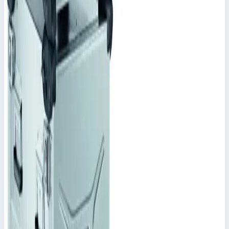
Добавить к сравнению
Описание
Корпус Mitraset Racklite 19" - 45913
Переносные корпусы для электронных приборов
Для крепления электронных приборов размером 19".
Разные по глубине и высоте исполнения.
Широкий ассортимент дополнительных комплектующих.
Эластичные элементы для укладки в штабель
расположены в уголках корпуса и крышки.
Степень защиты IP 65 по DIN EN 60529 и IEC 34-5/529