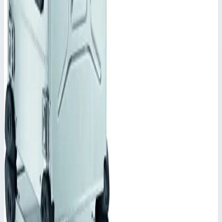
Производитель
Zarges
Внешние размеры
728,0х591,0х271,5 мм
Номинальная глубина
610,0 мм
Стоимость
Цена по запросу
Добавить в заявку
Корпус Mitraset Racklite 19" Zarges 3 HE/U 728х591х271,5 мм
45913
Добавить в заявку
Корпус Mitraset Racklite 19" Zarges 3 HE/U 728х591х271,5 мм
45913
Арт.
45913
Цена по запросу
Добавить в заявку