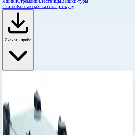
Ящики
Стремянки
Лестницы
Вышки-туры
Статьи
Контакты
Заказ по артикулу
Скачать прайс
Корпус Mitraset 19"
Главная
›
Каталог
›
Ящики и модульные системы
›
Футляры Zarges
›
Корпус Mitraset 19"
›
Корпус Mitraset Racklite 19" Zarges 3 HE/U
728х591х271,5 мм 45913
Корпус Mitraset 19"
Артикул:
45913