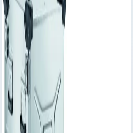
Корпус Mitraset Racklite 19" Zarges 3
HE/U 728х591х271,5 мм 45913
Корпус Mitraset Racklite 19" - 45913 Переносные корпусы для
электронных приборов
Корпус Mitraset 19"
Артикул:
45913
Корпус Mitraset Racklite 19" Zarges 3 HE/U 728х591х271,5 мм
45913
Zarges
·
Корпус Mitraset 19"
Корпус Mitraset Racklite 19" - 45913 Переносные корпусы для
электронных приборов
Основные параметры
Масса
11,8 кг