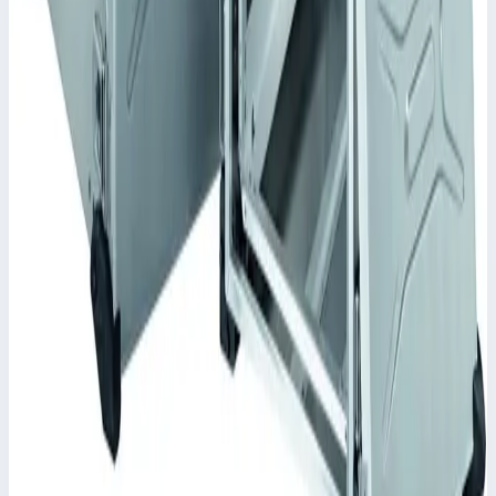
Цена по запросу
Zarges
Корпус Mitraset Racklite 19" Zarges 12 HE/U
598х591х672 мм 45912
Арт.
45912
Корпус Mitraset Racklite 19" - 45912 Переносные корпусы для
электронных приборов
Масса
13,8 кг
Цена по запросу
Zarges
Корпус Mitraset Racklite 19" Zarges 11 HE/U
598х591х627,5 мм 45911
Арт.
45911
Корпус Mitraset Racklite 19" - 45911 Переносные корпусы для