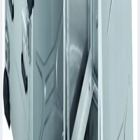
Уточнить поставку по этой позиции
Похожие модели
Zarges
Корпус Mitraset Racklite 19" Zarges 5 HE/U
728х591х360,5 мм 45915
Арт.
45915
Корпус Mitraset Racklite 19" - 45915 Переносные корпусы для
электронных приборов
Масса
12,9 кг