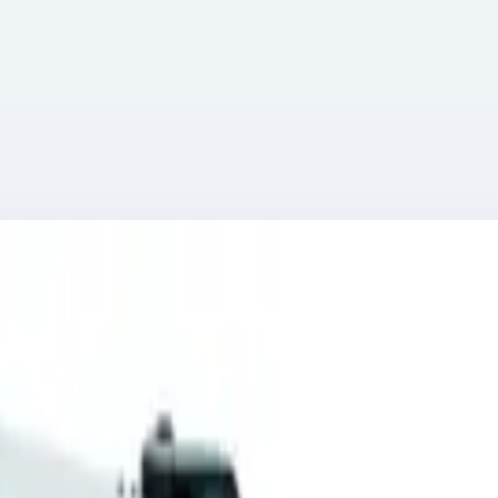
мм 45758
E/U 434х534х615 мм 45758