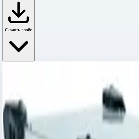
Скачать прайс
Корпус Mitraset 19"
Главная
›
Каталог
›
Ящики и модульные системы
›
Футляры Zarges
›
Корпус Mitraset 19"
›
Корпус Mitraset Classic 19" Zarges 12 HE/U 434х534х615 
Корпус Mitraset 19"
Артикул:
45758
Корпус Mitraset Classic 19" Zarges 12 H