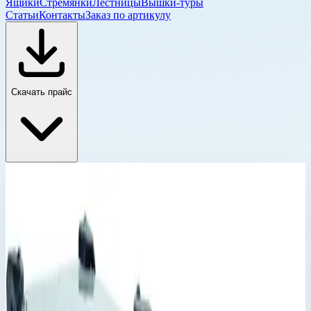
Ящики
Стремянки
Лестницы
Вышки-туры
Статьи
Контакты
Заказ по артикулу
Скачать прайс
Корпус Mitraset 19"
Главная
›
Каталог
›
Ящики и модульные системы
›
Футляры Zarges
›
Корпус Mitraset 19"
›
Корпус Mitraset Classic 19" Zarges 11 HE/U
694х534х570,5 мм 45811
Корпус Mitraset 19"
Артикул:
45811