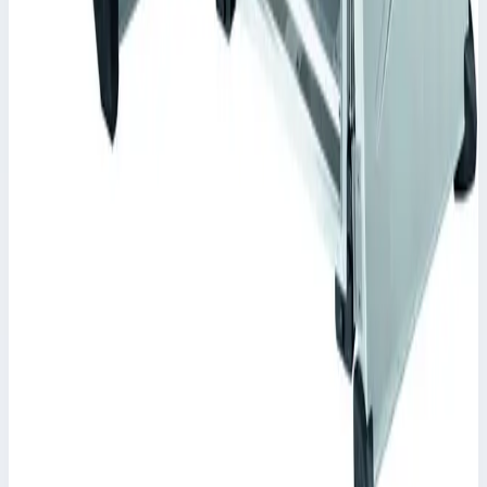
Масса
13,4 кг
Цена по запросу
Zarges
Корпус Mitraset Racklite 19" Zarges 8 HE/U
598х591х494 мм 45908
Арт.
45908
Корпус Mitraset Racklite 19" - 45908 Переносные корпусы для
электронных приборов
Масса
12,7 кг
Цена по запросу
Zarges
Корпус Mitraset Racklite 19" Zarges 3 HE/U
598х591х271,5 мм 45903