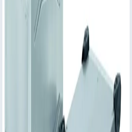
Другие размеры – по запросу. Высота корпуса с опорой
для штабелирования = габаритный размер
(номинальный) + 11,5 мм. Глубина нестандартной
крышки – в зависимости от исполнения.,Также в
исполнении для упаковки опасных грузов.,Широкий
ассортимент дополнительных комплектующих.
Ключевые преимущества
✓
Каркас соединен с рубашкой направляющими и
шарнирами. Материал и тип шарниров выбирается в
зависимости от предъявляемых требований.
✓
Степень защиты IP 65 по DIN EN 60529 и IEC 34-
5/529 обеспечивается сварным корпусом и крышкой с
уплотнением по периметру.
✓
Планки для штабелирования на днище,
соответствующие им углубления – вверху.
✓
Укладываются в штабель независимо от размера
(кроме NT610).
✓
Прочный профиль рамы со встроенными
плавающими креплениями ответных частей защелок.
✓
Утапливаемые ручки по бокам.
✓
Армирующие подштамповки со всех сторон и на