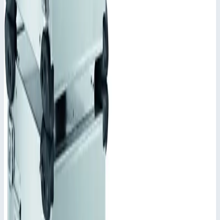
758 940
₽
Добавить в корзину
Добавить к сравнению
Описание
Корпус Mitraset Classic 19" Zarges 45811
Переносные корпусы для электронных приборов
Каркас соединен с рубашкой направляющими и
шарнирами. Материал и тип шарниров выбирается в
зависимости от предъявляемых требований.
Степень защиты IP 65 по DIN EN 60529 и IEC 34-5/529