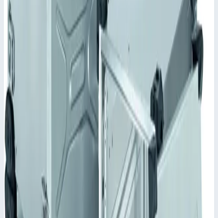
крышке (кроме NT610).
✓
Восемь шарниров с направляющими для крепления
каркаса.
Характеристики
📋
Общие сведения
Артикул
45811
📋
Характеристики
Внешние размеры
694,0х534,0х570,5 мм
Номинальная глубина
610,0 мм
Высота установки