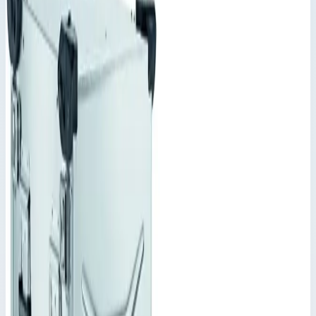
Корпус Mitraset Classic 19" Zarges 11
HE/U 694х534х570,5 мм 45811
Производитель: Zarges; Артикул: 45811; Наружный размер:
694 x 534 x 570,5 мм; Вес: 24,70 кг
Корпус Mitraset 19"
Артикул:
45811
Корпус Mitraset Classic 19" Zarges 11 HE/U 694х534х570,5 мм
45811
Zarges
·
Корпус Mitraset 19"
Производитель: Zarges; Артикул: 45811; Наружный размер:
694 x 534 x 570,5 мм; Вес: 24,70 кг
Основные параметры
Масса
24,70 кг