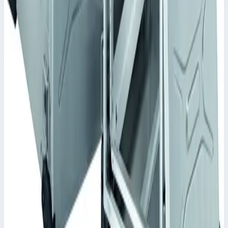
Корпус Mitraset Racklite 19" Zarges 3 HE/U
728х591х271,5 мм 45913
Арт.
45913
Корпус Mitraset Racklite 19" - 45913 Переносные корпусы для
электронных приборов
Масса
11,8 кг
Цена по запросу
Zarges
Корпус Mitraset Racklite 19" Zarges 10 HE/U
598х591х583 мм 45910
Арт.
45910
Корпус Mitraset Racklite 19" - 45910 Переносные корпусы для
электронных приборов