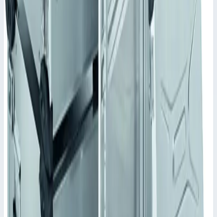
11 HE/U
•
Параметры
Наружный размер Д x Ш x В
694х534х570,5 мм
Высота (HE/U)
11
Сценарии применения
Корпус Mitraset Classic 19" Zarges 45811 Переносные корпусы
для электронных приборов
Каркас соединен с рубашкой направляющими и шарнирами.
Материал и тип шарниров выбирается в зависимости от
предъявляемых требований.