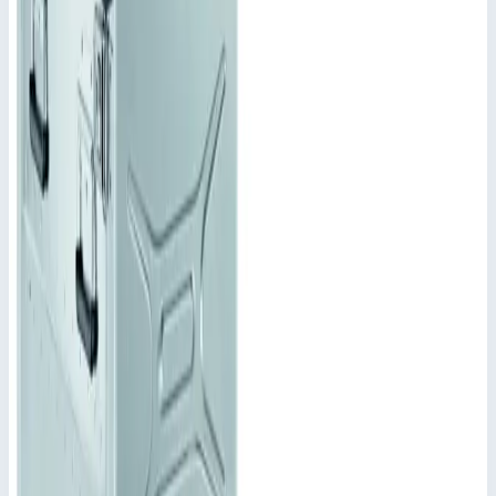
обеспечивается сварным корпусом и крышкой с
уплотнением по периметру.
Планки для штабелирования на днище,
соответствующие им углубления – вверху.
Укладываются в штабель независимо от размера (кроме
NT610).
Прочный профиль рамы со встроенными плавающими
креплениями ответных частей защелок.
Утапливаемые ручки по бокам.
Армирующие подштамповки со всех сторон и на
крышке (кроме NT610).
Восемь шарниров с направляющими для крепления
каркаса.
Крышка с запорами.
Разные по глубине и высоте исполнения.
Полностью вынимаемый каркас.
Все корпуса могут поставляться с приваренной задней
стенкой.
Амортизация экранирования согласно MIL-STD-285
Высота крышки = 63 мм. Высота нестандартной
крышки – в зависимости от исполнения.
Для размещения электронных приборов в формате 19"
согласно VG 95446
Подсказки и особенности