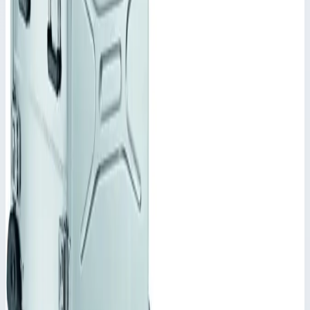
Производитель
Zarges
Артикул
45811
Наружный размер
694х534х570,5 мм
Стоимость
758 940
₽
с НДС 22%
Добавить в корзину
Корпус Mitraset Classic 19" Zarges 11 HE/U 694х534х570,5 мм
45811
758 940
₽
Добавить в корзину
Корпус Mitraset Classic 19" Zarges 11 HE/U 694х534х570,5 мм
45811
Арт.
45811