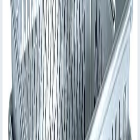
Кейс K 411 ZARGES с внутренним оснащением 41721
Zarges
·
Снято с производства
·
Снято с производства
Производитель: Zarges; Артикул: 41721; Внутренние размеры:
530 x 330 x 140 мм; Внешние размеры: 545 x 385 x 160 мм;
Объем: 24 л; Вес: 3,7 кг; Материал: Алюминий
Основные параметры
Масса
3,7 кг
Производитель
Zarges
Артикул
41721
Внутренние размеры
530х330х140 мм
Стоимость
Цена по запросу
Добавить в заявку
Кейс K 411 ZARGES с внутренним оснащением 41721