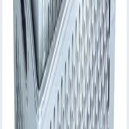
Общие сведения
Артикул
41721
•
Основные характеристики
Внешние размеры
545х385х160 мм
Объем
24 л
Материал
Алюминий
📋
Характеристики
Внутренние размеры ДхШхВ
530х330х140 мм
Внешние размеры ДхШхВ