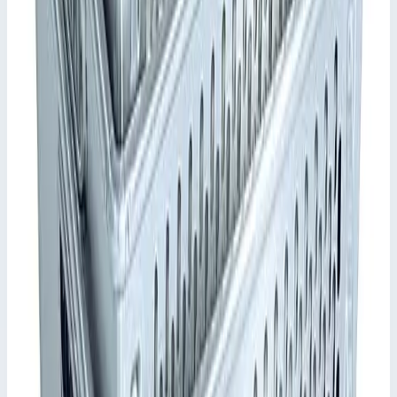
✓
Элегантное и выразительное оформление, узнаваемый
дизайн ZARGES.
✓
Поверхности изготовлены из высококачественных
анодированных алюминиевых профилей и
инновационных пластмассовых накладок, устойчивых
к появлению царапин. Кейс будет выглядеть
✓
как новый даже после длительной эксплуатации.
✓
Большой срок службы за счет прочной и легкой
конструкции.
✓
Пластмассовые элементы защищают деликатные
поверхности от царапин.
✓
Простые в обращении защелки со страховочным
стопором, предотвращающим самопроизвольное
открывание, и кодовым замком.
✓
Уплотнитель по периметру обеспечивает защиту от
пыли и водяных брызг.
✓
Универсальность применения за счет широкого
выбора комплектующих.
Характеристики
📋