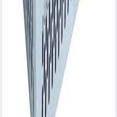
Объем: 28 л; Вес: 2,7 кг; Материал: Алюминий
Масса
2,7 кг
Цена по запросу
Zarges
Кейс K 411 ZARGES 650 x 455 x 190 без
поропласта 41717
Арт.
41717
Производитель: Zarges; Артикул: 41717; Внутренние размеры:
650 x 455 x 190 мм; Внешние размеры: 665 x 510 x 210 мм;
Объем: 56,2 л; Вес: 4,7 кг; Материал: Алюминий
Масса
4,7 кг
Цена по запросу
Zarges