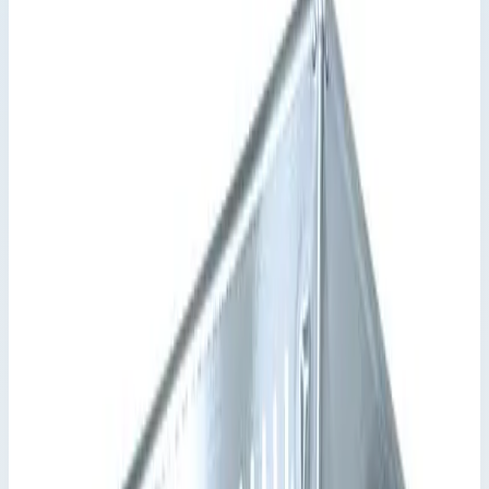
оснащением 41721
Производитель: Zarges; Артикул: 41721; Внутренние размеры:
530 x 330 x 140 мм; Внешние размеры: 545 x 385 x 160 мм;
Объем: 24 л; Вес: 3,7 кг; Материал: Алюминий
Варианты серии
Выберите исполнение
5
вариантов · артикул указан на каждом
Арт.
41718
41718 ступеней
Масса 2,6 кг
Арт.
41719