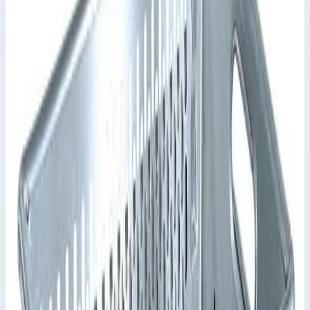
41719 ступеней
Масса 3 кг
Арт.
41720
41720 ступеней
Масса 2 кг
Арт.
41721
Выбрано
41721 ступень
Масса 3,7 кг
Арт.
41722
41722 ступени
Масса 5,9 кг
Снято с производства
Артикул:
41721