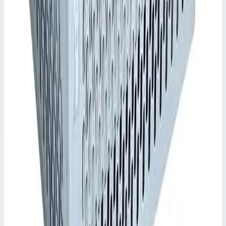
Уточнить поставку по этой позиции
Другие серии Zarges
Zarges
Алюминиевый кейс Zarges 40766
Арт.
40766
Производитель: Zarges; Артикул: 40766; Внутренние размеры:
470 × 350 × 170 мм; Внешние размеры: 480 × 380 × 175 мм;