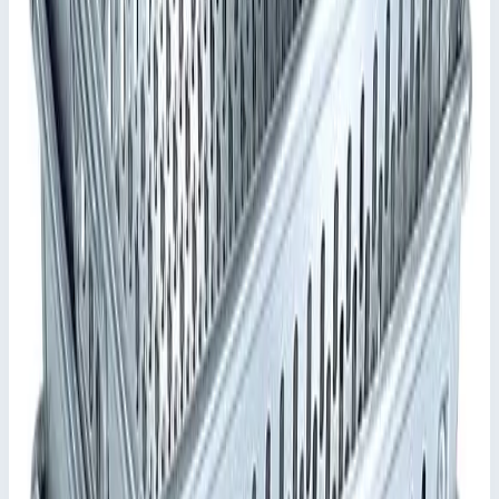
Добавить в заявку
Кейс K 411 ZARGES с внутренним оснащением 41721
Арт.
41721
Цена по запросу
Добавить в заявку
Добавить к сравнению
Описание
Кейс K 411 ZARGES - 41721
Легендарные ящики ZARGES теперь предлагаются в виде