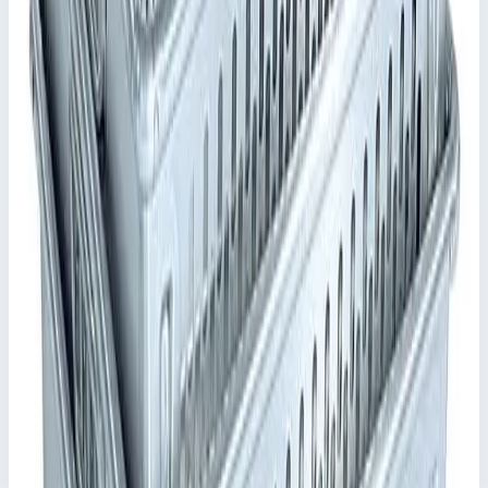
кейсов! Кейс ZARGES K 411 сочетает в себе элегантный
дизайн, прочность и долговечность. Он будет сопровождать
вас в любой ситуации.
Элегантное и выразительное оформление, узнаваемый
дизайн ZARGES.
Поверхности изготовлены из высококачественных
анодированных алюминиевых профилей и
инновационных пластмассовых накладок, устойчивых
к появлению царапин. Кейс будет выглядеть
как новый даже после длительной эксплуатации.
Большой срок службы за счет прочной и легкой
конструкции.
Пластмассовые элементы защищают деликатные
поверхности от царапин.
Простые в обращении защелки со страховочным
стопором, предотвращающим самопроизвольное
открывание, и кодовым замком.
Уплотнитель по периметру обеспечивает защиту от
пыли и водяных брызг.
Универсальность применения за счет широкого выбора
комплектующих.
По желанию оснащается индивидуальным вкладышем.
Ключевые преимущества