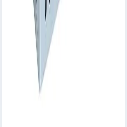
Транспортировочный ящик K 475 Zarges 45135
Арт.
45135
Производитель: Zarges; Артикул: 45135; Внутренние размеры:
460 × 460 × 365 мм; Внешние размеры: 500 × 500 × 400 мм;
Объем: 77 л; Вес: 8,2 кг; Материал: Алюминий
Масса
8,2 кг
Цена по запросу
Zarges
Корзина для транспортировки K 251 Zarges
40783
Арт.
40783
Производитель: Zarges; Артикул: 40783; Внутренние размеры:
630 × 375 × 280 мм; Внешние размеры: 640 × 380 × 280 мм;
Объем: 89 л; Вес: 3 кг; Материал: Алюминий
Масса