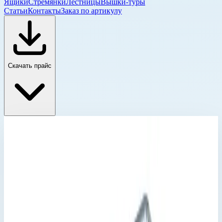
Ящики
Стремянки
Лестницы
Вышки-туры
Статьи
Контакты
Заказ по артикулу
Скачать прайс
Снято с производства
Главная
›
Каталог
›
Снято с производства
›
Кейс K 411 ZARGES с внутренним оснащением 41721
Снято с производства
Артикул:
41721
Кейс K 411 ZARGES с внутренним