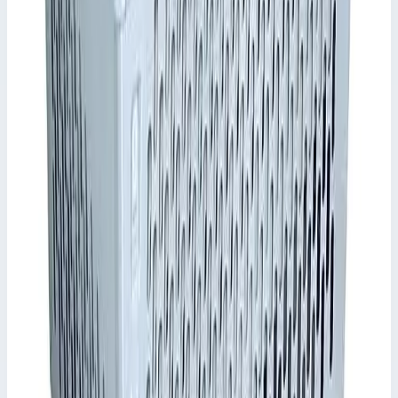
545х385х160 мм
Сценарии применения
Кейс K 411 ZARGES - 41721 Легендарные ящики ZARGES
теперь предлагаются в виде кейсов! Кейс ZARGES K 411
сочетает в себе элегантный дизайн, прочность и
долговечность. Он будет сопровождать вас в любой ситуации.
Элегантное и выразительное оформление, узнаваемый дизайн
ZARGES.