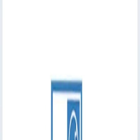
Внутренний башмак Zarges 800144
Производитель: Zarges; Артикул: 800144
Принадлежности, разное
Артикул:
800144
Внутренний башмак Zarges 800144
Zarges
·
Принадлежности, разное
Производитель: Zarges; Артикул: 800144
Основные параметры
Производитель
Zarges
Артикул
800144
Диаметр
25,0 мм
Транспортные размеры
0,03х0,03х0,02 м