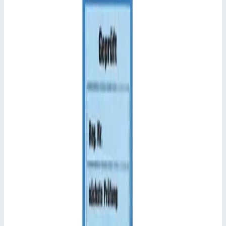
Добавить к сравнению
Описание
Внутренний башмак Zarges 800144
К жестким рабочим подмостям, кат. арт. 42951–42953.
Подсказки и особенности
Из-за конструктивных изменений необходимо
соблюдать не только тип лестницы, но и всегда
внешний размер поперечины.
Ключевые преимущества
✓
К жестким рабочим подмостям, кат. арт. 42951–42953.
✓
Из-за конструктивных изменений необходимо
соблюдать не только тип лестницы, но и всегда
внешний размер поперечины.