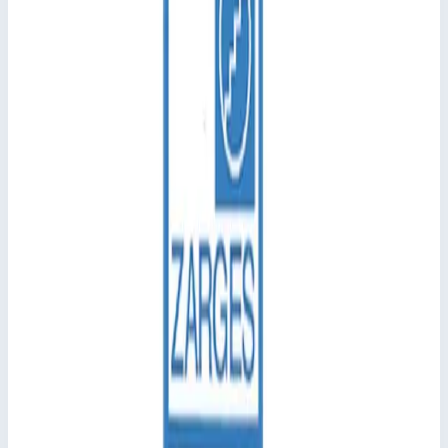
Стоимость
1 108
₽
с НДС 22%
Добавить в корзину
Внутренний башмак Zarges 800144
1 108
₽
Добавить в корзину
Внутренний башмак Zarges 800144
Арт.
800144
1 108
₽
Добавить в корзину