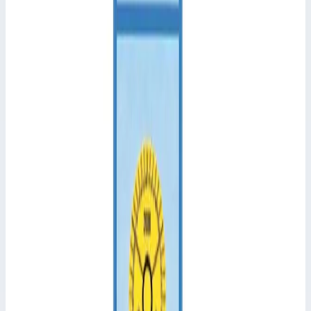
Аксессуар
Zarges
Траверса Zarges 800492
Арт.
800492
Производитель: Zarges; Артикул: 800492
Масса
0,9 кг
Размеры
67,0х20,0 мм
12 931 ₽
Аксессуар
Zarges
Подпружиненный поворотный ролик Zarges
40220
Арт.
40220