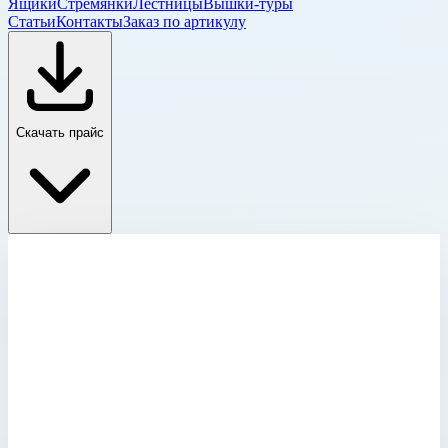
Ящики
Стремянки
Лестницы
Вышки-туры
Статьи
Контакты
Заказ по артикулу
Скачать прайс
Принадлежности, разное
Главная
›
Каталог
›
Лестницы
›
Специальные лестницы
›
Принадлежности, разное
›
Внутренний башмак Zarges 800144
Принадлежности, разное
Артикул:
800144