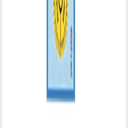
Производитель: Zarges; Артикул: 40220
Размеры
0,15х0,10х0,12 м
10 345 ₽
Аксессуар
Zarges
Набор болтов Zarges 800303
Арт.
800303
Набор болтов - 800303 Для жесткого запирающего стержня
Z300
Размеры
0,04х0,02х0,02 м
1 478 ₽
Аксессуар