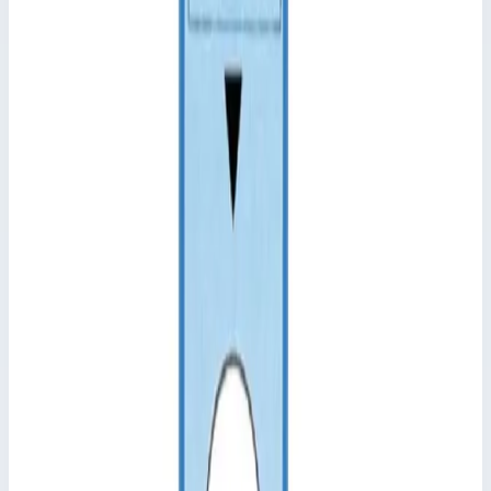
Характеристики
📋
Общие сведения
Артикул
800144
Сценарии применения
Внутренний башмак Zarges 800144 К жестким рабочим
подмостям, кат. арт. 42951–42953.
Подсказки и особенности Из-за конструктивных изменений
необходимо соблюдать не только тип лестницы, но и всегда
внешний размер поперечины.