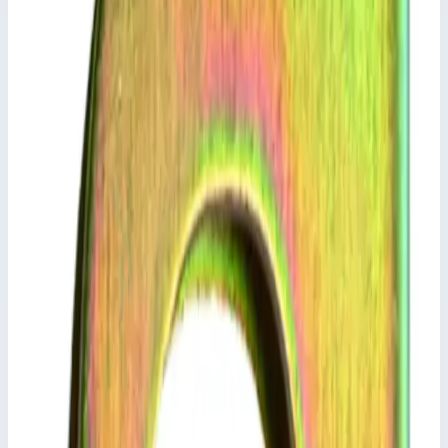
внешний размер поперечины.
Характеристики
📋
Общие сведения
Артикул
800427
Сценарии применения
Внешний башмак для бытовых лестниц Zarges 800427 Кат.
арт. 44143-44148.
Подсказки и особенности Из-за конструктивных изменений
необходимо соблюдать не только тип лестницы, но и всегда
внешний размер поперечины.