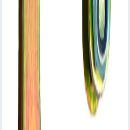
Аксессуар
Zarges
Траверса Zarges 823877
Арт.
823877
Производитель: Zarges; Артикул: 823877
Масса
0,9 кг
Размеры
0,07х0,03х0,89 м
16 718 ₽
Аксессуар
Zarges
Лоток Z200 800451