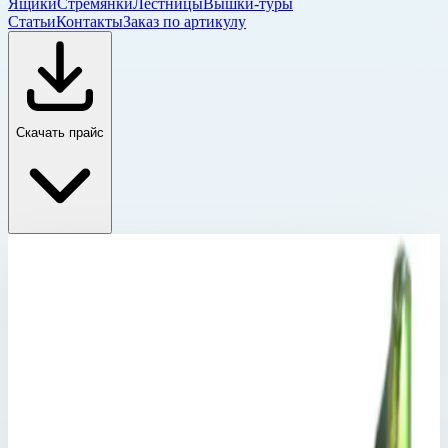
Ящики
Стремянки
Лестницы
Вышки-туры
Статьи
Контакты
Заказ по артикулу
Скачать прайс
Принадлежности, разное
Главная
›
Каталог
›
Лестницы
›
Специальные лестницы
›
Принадлежности, разное
›
Внешний башмак для бытовых лестниц Zarges 800427
Принадлежности, разное
Артикул:
800427