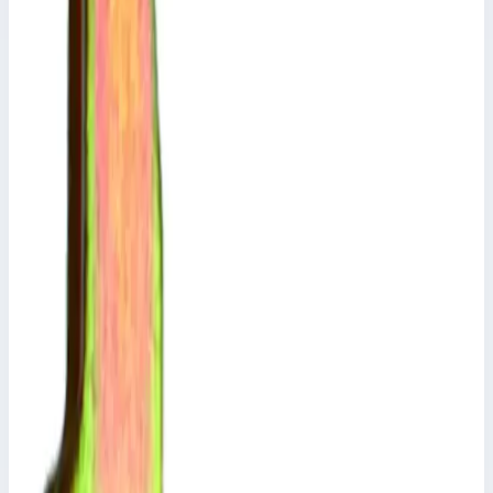
Арт.
800451
Лоток - 800451 для заказн. № 44163 - 44168
Размеры
0,30х0,10х0,15 м
4 526 ₽
Аксессуар
Zarges
Контрольная наклейка Zarges 891209
Арт.
891209
Контрольная наклейка - 891209 согласно правилам техники
безопасности.
Размеры
0,15х0,05х0,01 м
203 ₽