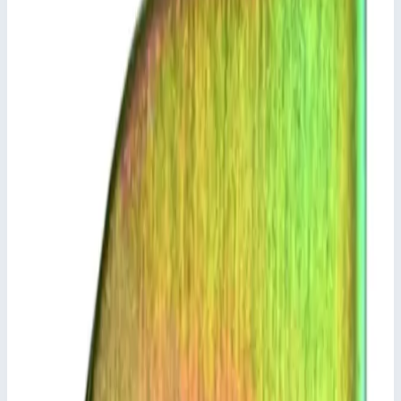
Добавить к сравнению
Описание
Внешний башмак для бытовых лестниц Zarges 800427
Кат. арт. 44143-44148.
Подсказки и особенности
Из-за конструктивных изменений необходимо
соблюдать не только тип лестницы, но и всегда
внешний размер поперечины.
Ключевые преимущества
✓
Кат. арт. 44143-44148.
✓
Из-за конструктивных изменений необходимо
соблюдать не только тип лестницы, но и всегда