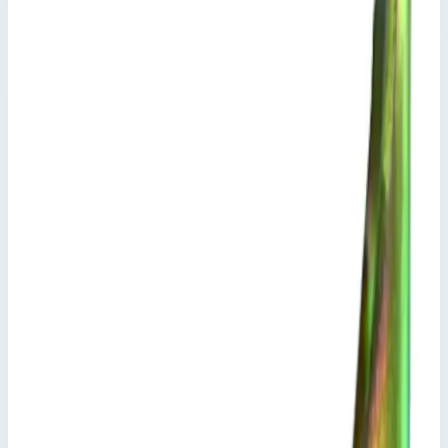
Внешний башмак для бытовых
лестниц Zarges 800427
Производитель: Zarges; Артикул: 800427
Принадлежности, разное
Артикул:
800427
Внешний башмак для бытовых лестниц Zarges 800427
Zarges
·
Принадлежности, разное
Производитель: Zarges; Артикул: 800427
Основные параметры
Производитель
Zarges
Артикул
800427
Размеры стилей
33,0х20,0 мм
Транспортные размеры
0,04х0,03х0,03 м