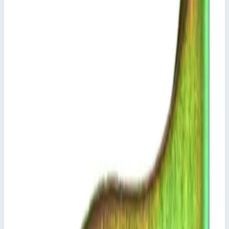
Стоимость
1 108
₽
с НДС 22%
Добавить в корзину
Внешний башмак для бытовых лестниц Zarges 800427
1 108
₽
Добавить в корзину
Внешний башмак для бытовых лестниц Zarges 800427
Арт.
800427
1 108
₽
Добавить в корзину