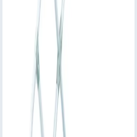
стальной лист (R13) для повышенной защиты от
скольжения.
Максимальная универсальность благодаря возможности
демонтажа поручней и перил без применения
инструментов.
Стойки из высокопрочных алюминиевых прессованных
профилей с винтовыми каналами для различных
вариантов монтажа.
Быстрый и простой монтаж благодаря системе
соединителей ZARGES с высокой степенью
предварительной сборки.
Подвесные консоли, комплект крюков и уголков для
съемного закрепления изделия.
Пластмассовое покрытие напольного кронштейна для
быстрого удаления изделия.
Применимый стандарт: DIN EN ISO 14 122.
Подсказки и особенности
Индивидуальная конфигурация изделия по адресу
www.zargesconfigurator.com
Применимый стандарт: DIN EN ISO 14 122.
Ключевые преимущества