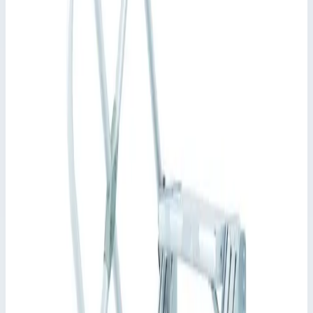
✓
Различные угла наклона: 45° для удобного подъема
или 60° в условиях ограниченного пространства.
✓
Ширина ступеней: 600, 800 или 1000 мм.
✓
В стандартной комплектации ступени и платформа
имеют покрытие из рифленого алюминия (R10). Прочие
варианты: стальная решетка (R12) и перфорированный
стальной лист (R13) для повышенной защиты от
скольжения.
✓
Максимальная универсальность благодаря
возможности демонтажа поручней и перил без
применения инструментов.
✓
Стойки из высокопрочных алюминиевых
прессованных профилей с винтовыми каналами для
различных вариантов монтажа.
✓
Быстрый и простой монтаж благодаря системе
соединителей ZARGES с высокой степенью
предварительной сборки.
✓
Подвесные консоли, комплект крюков и уголков для
съемного закрепления изделия.
✓
Пластмассовое покрытие напольного кронштейна для
быстрого удаления изделия.
Характеристики