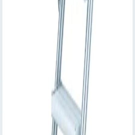
Ширина ступеней
800,0 мм
Основание
1111,0 мм
•
Параметры
Наклонение
45 гр
Сценарии применения
Трап Zarges 5 ступеней, ширина 800 мм. 40055264
Стационарный доступ к зданиям и машинному
оборудованию.
Различные угла наклона: 45° для удобного подъема или 60° в
условиях ограниченного пространства.