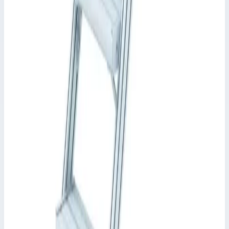
Zarges
Трап Zarges 17 ступеней 45° 600 мм 40055256
Арт.
40055256
Производитель: Zarges; Артикул: 40055256; Кол-во ступеней:
17; Общая высота: 3650 мм; Рабочая высота: 3691 мм
Рабочая высота
3691 мм
Ступеней
17 шт
454 064 ₽
Zarges
Трап Zarges 13 ступеней 60° 1000 мм 40055332
Арт.
40055332
Производитель: Zarges; Артикул: 40055332; Кол-во ступеней:
13; Общая высота: 3250 мм; Рабочая высота: 1927 мм