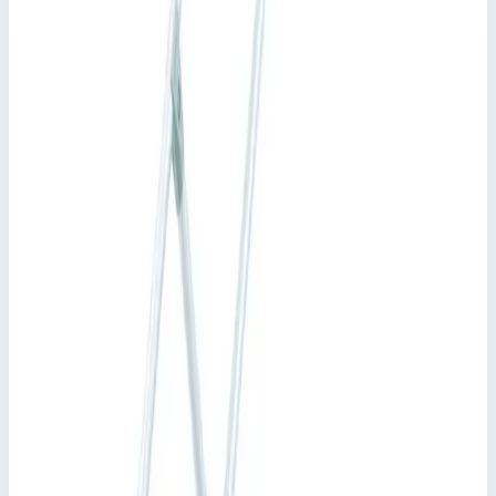
Добавить в корзину
Добавить к сравнению
Описание
Трап Zarges 5 ступеней, ширина 800 мм. 40055264
Стационарный доступ к зданиям и машинному
оборудованию.
Различные угла наклона: 45° для удобного подъема или
60° в условиях ограниченного пространства.
Ширина ступеней: 600, 800 или 1000 мм.
В стандартной комплектации ступени и платформа
имеют покрытие из рифленого алюминия (R10). Прочие
варианты: стальная решетка (R12) и перфорированный