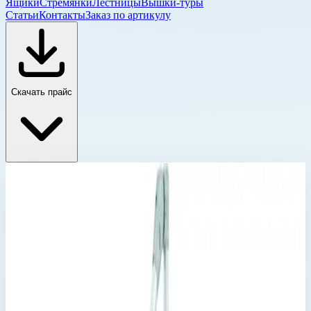
Ящики
Стремянки
Лестницы
Вышки-туры
Статьи
Контакты
Заказ по артикулу
Скачать прайс
Трапы с перилами
Главная
›
Каталог
›
Промышленные лестницы и вышки
›
Лестницы и переходы
›
Промышленные трапы
›
Трапы с перилами
›
Трап Zarges 5 ступеней 45° 800 мм 40055264
Трапы с перилами
Артикул:
40055264