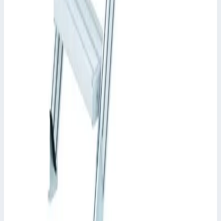
Рабочая высота
1927 мм
Ступеней
13 шт
343 781 ₽
Zarges
Трап Zarges 13 ступеней 60° 600 мм 40055212
Арт.
40055212
Производитель: Zarges; Артикул: 40055212; Кол-во ступеней:
13; Общая высота: 3250 мм; Рабочая высота: 1927 мм
Рабочая высота
1927 мм
Ступеней
13 шт
305 172 ₽
Zarges