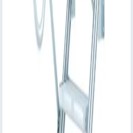
📋
Общие сведения
Артикул
40055264
•
Основные характеристики
Общая высота
1070 мм
📋
Характеристики
Угол наклона
45°
Высота площадки
1070,0 мм