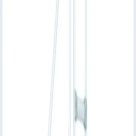
Количество ступеней
5 шт
Производитель
Zarges
Артикул
40155424
Стоимость
285 222
₽
с НДС 22%
Добавить в корзину
Трап с платформой Zarges 5 ступеней 45° 600 мм 40155424
285 222
₽
Добавить в корзину
Трап с платформой Zarges 5 ступеней 45° 600 мм 40155424
Арт.
40155424
285 222
₽