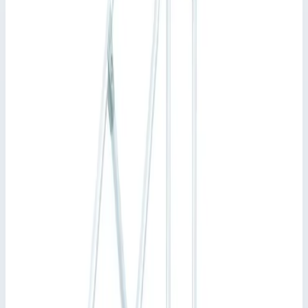
Добавить в корзину
Добавить к сравнению
Описание
Трап с платформой Zarges 5 ступеней, ширина 600 мм.
40155424
Стационарный доступ к зданиям и машинному
оборудованию посредством платформы.
Различные углы наклона: 45° для удобного подъема или
60° в условиях ограниченного пространства.
Ширина ступеней: 600, 800 или 1000 мм.
В стандартной комплектации ступени и платформа