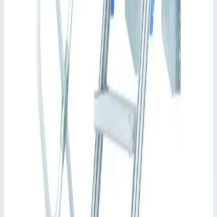
✓
Максимальная универсальность благодаря
возможности демонтажа поручней и перил без
применения инструментов.
✓
Стойки из высокопрочных алюминиевых
прессованных профилей с винтовыми каналами для
различных вариантов монтажа.
Характеристики
📋
Общие сведения
Артикул
40155424
•
Основные характеристики
Общая высота
1070 мм