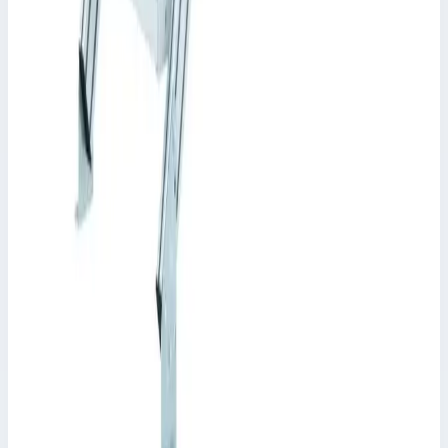
Арт.
40155430
Производитель: Zarges; Артикул: 40155430; Кол-во ступеней:
11; Общая высота: 2360 мм; Рабочая высота: 3100 мм
Рабочая высота
3100 мм
Ступеней
11 шт
435 960 ₽
Zarges
Трап с платформой Zarges 11 ступеней 60° 1000
мм 40155410
Арт.
40155410
Производитель: Zarges; Артикул: 40155410; Кол-во ступеней:
11; Общая высота: 2750 мм; Рабочая высота: 2264 мм
Рабочая высота
2264 мм
Ступеней