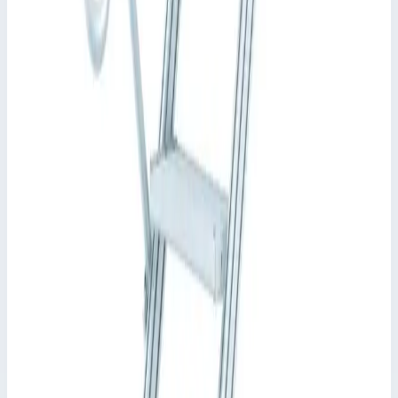
📋
Характеристики
Угол наклона
45°
Высота площадки
1070,0 мм
Ширина ступеней
600,0 мм
Основание
1810,0 мм
•
Параметры
Наклонение
45 гр
Сценарии применения
Трап с платформой Zarges 5 ступеней, ширина 600 мм.