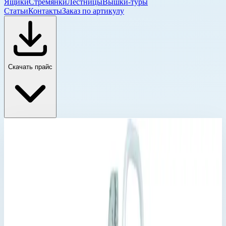
Ящики
Стремянки
Лестницы
Вышки-туры
Статьи
Контакты
Заказ по артикулу
Скачать прайс
Трапы с платформой
Главная
›
Каталог
›
Промышленные лестницы и вышки
›
Лестницы и переходы
›
Промышленные трапы
›
Трапы с платформой
›
Трап с платформой Zarges 5 ступеней 45° 600 мм
40155424