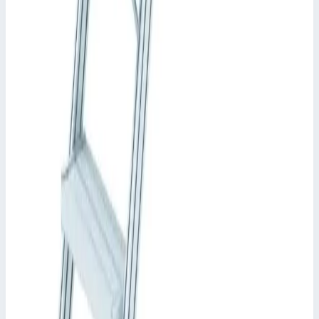
581 157 ₽
Zarges
Трап с платформой Zarges 15 ступеней 60° 1000
мм 40155414
Арт.
40155414
Производитель: Zarges; Артикул: 40155414; Кол-во ступеней:
15; Общая высота: 3750 мм; Рабочая высота: 2841 мм
Рабочая высота
2841 мм
Ступеней
15 шт
538 854 ₽
Zarges
Трап с платформой Zarges 11 ступеней 45° 600
мм 40155430