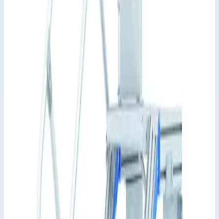
платформах следует предусмотреть ограждение по
периметру (например, перила). Если эксплуатирующее
предприятие не желает использовать поручни и перила,
оно должно обеспечить другие типы защитного
ограждения согласно предписаниям.
Применимый стандарт: DIN EN ISO 14 122.
Ключевые преимущества
✓
Различные углы наклона: 45° для удобного подъема
или 60° в условиях ограниченного пространства.
✓
Ширина ступеней: 600, 800 или 1000 мм.
✓
В стандартной комплектации ступени и платформа
имеют покрытие из рифленого алюминия (R10). Прочие
варианты: стальная решетка (R12) и перфорированный
стальной лист (R13) для повышенной защиты от
скольжения.
✓
Индивидуальная настройка длины платформы.
✓
Монтажный элемент опорное колено для
использования в качестве автономной рабочей
платформы.
✓
Индивидуальная конфигурация перильного
ограждения платформы, варианты с поворотной
дверцей или защитной калиткой.