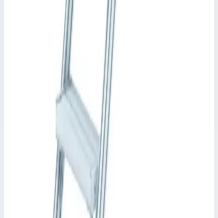
Уточнить поставку по этой позиции
Похожие модели
Zarges
Трап с платформой 15 ступеней 45° 1000 мм
40155474
Арт.
40155474
Производитель: Zarges; Артикул: 40155474; Кол-во ступеней:
15; Общая высота: 3220 мм; Рабочая высота: 3940 мм
Рабочая высота
3940 мм
Ступеней
15 шт