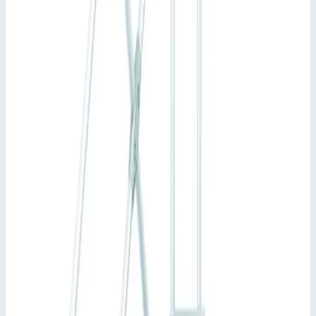
имеют покрытие из рифленого алюминия (R10). Прочие
варианты: стальная решетка (R12) и перфорированный
стальной лист (R13) для повышенной защиты от
скольжения.
Индивидуальная настройка длины платформы.
Монтажный элемент опорное колено для использования
в качестве автономной рабочей платформы.
Индивидуальная конфигурация перильного ограждения
платформы, варианты с поворотной дверцей или
защитной калиткой.
Максимальная универсальность благодаря возможности
демонтажа поручней и перил без применения
инструментов.
Стойки из высокопрочных алюминиевых прессованных
профилей с винтовыми каналами для различных
вариантов монтажа.
Быстрый и простой монтаж благодаря системе
соединителей ZARGES с высокой степенью
предварительной сборки.
Подсказки и особенности
Согласно Закону о безопасности продукции (ProdSG)
мы рекомендуем оснастить изделие поручнями с двух
стороны, а в трапах с площадками и технических