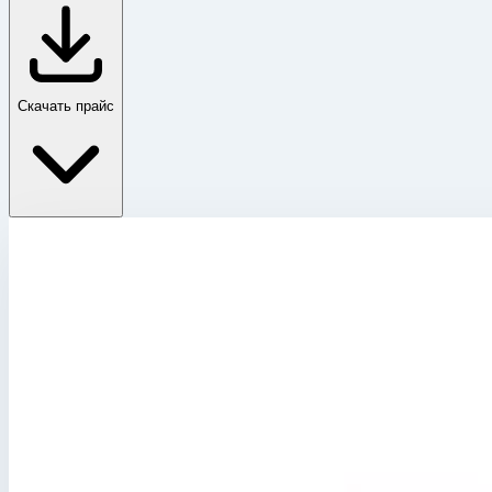
Скачать прайс
Принадлежности, разное
Главная
›
Каталог
›
Лестницы
›
Специальные лестницы
›
Принадлежности, разное
›
Стяжка ремень Zarges длина 1250 мм 827894
Принадлежности, разное
Артикул:
827894
Стяжка ремень Zarges длина 1250 мм 8