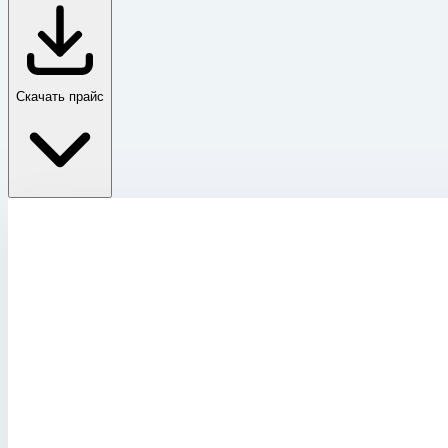
Скачать прайс
Снято с производства
Главная
›
Каталог
›
Снято с производства
›
Стремянка деревянная Zarges Crestamax B 2х4 40044
Снято с производства
Артикул:
40044
Стремянка деревянная Zarges Crestamax