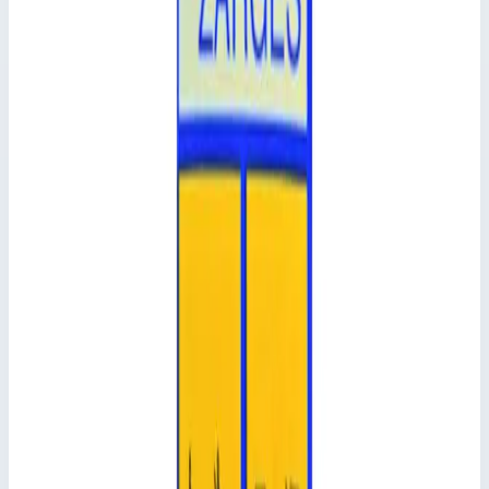
1,8 м
Стоимость
186 946
₽
с НДС 22%
Добавить в корзину
Складная рама Zarges 42948
186 946
₽
Добавить в корзину
Складная рама Zarges 42948
Арт.
42948
186 946
₽
Добавить в корзину