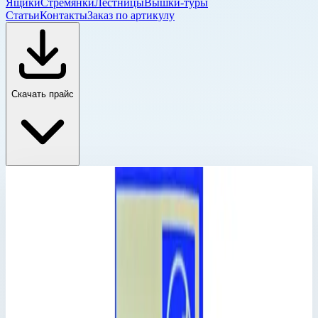
Ящики
Стремянки
Лестницы
Вышки-туры
Статьи
Контакты
Заказ по артикулу
Скачать прайс
Детали и комплектующие для вышек Zarges
Главная
›
Каталог
›
Промышленные лестницы и вышки
›
Вышки-туры
›
Детали и комплектующие для вышек Zarges
›
Складная рама Zarges 42948
Детали и комплектующие для вышек Zarges
Артикул:
42948