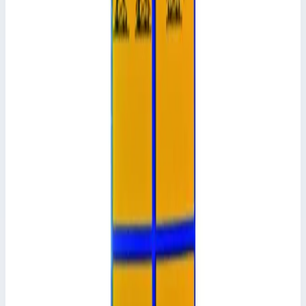
Аксессуар
Zarges
Пружинный зажим для вышек Zarges Z 500 и Z
600 800172
Арт.
800172
Пружинный фиксатор для вышек Zarges Z500 и Z600
1 755 ₽
Аксессуар
Zarges
Базовые перекладины для вышек с консолями
Zarges 42886
Арт.
42886