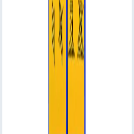
Добавить к сравнению
Описание
Складная рама Zarges 42948
Базовый элемент складной вышки длиной 1,80 м и
шириной 0,85 или 1,45 м (до наружной кромки шарнира
складного элемента)
Подсказки и особенности
Складная рама состоит из складного элемента и двух
боковых элементов. Складной элемент изготовлен из
алюминиевых профилей 40 х 20 мм, включая шарнир с
автоматической фиксацией. Боковые элементы см. в
пункте «Приставные рамы».
Ключевые преимущества