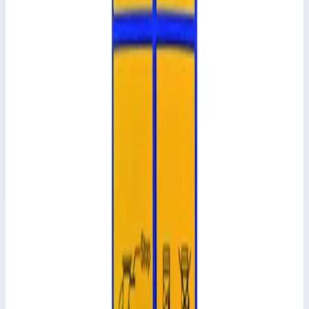
✓
Базовый элемент складной вышки длиной 1,80 м и
шириной 0,85 или 1,45 м (до наружной кромки шарнира
складного элемента)
✓
Складная рама состоит из складного элемента и двух
боковых элементов. Складной элемент изготовлен из
алюминиевых профилей 40 х 20 мм, включая шарнир с
автоматической фиксацией. Боковые элементы см. в
пункте «Приставные рамы».
Характеристики
📋
Общие сведения
Артикул
42948
📋
Характеристики