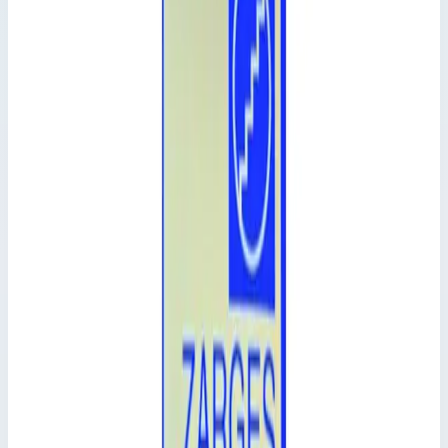
Складная рама Zarges 42948
Производитель: Zarges; Артикул: 42948; Вес: 21,30 кг
Детали и комплектующие для вышек Zarges
Артикул:
42948
Складная рама Zarges 42948
Zarges
·
Детали и комплектующие для вышек Zarges
Производитель: Zarges; Артикул: 42948; Вес: 21,30 кг
Основные параметры
Производитель
Zarges
Артикул
42948
Масса
21,30 кг
Длина вышки