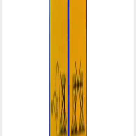
Производитель: Zarges; Артикул: 42886; Длина вышки: 1,80 м;
Вес: 6,10 кг
Масса
6,10 кг
Размеры
1,70х0,05х0,05 м
22 167 ₽
Аксессуар
Zarges
Шарнир для платформ с откидным люком
Zarges 800456
Арт.
800456
Производитель: Zarges; Артикул: 800456
Масса
0,2 кг
Размеры
0,10х0,10х0,01 м