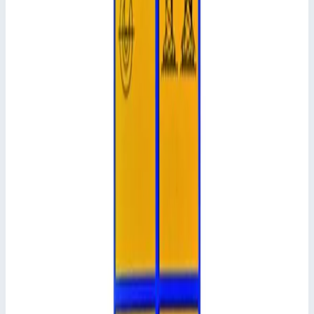
Ширина вышки
1,35 м
Высота
1,5 м
Количество перекладин
5 шт
Транспортные размеры
1,56х1,33х0,25 м
Сценарии применения
Складная рама Zarges 42948 Базовый элемент складной
вышки длиной 1,80 м и шириной 0,85 или 1,45 м (до
наружной кромки шарнира складного элемента)
Подсказки и особенности Складная рама состоит из
складного элемента и двух боковых элементов. Складной
элемент изготовлен из алюминиевых профилей 40 х 20 мм,
включая шарнир с автоматической фиксацией. Боковые
элементы см. в пункте «Приставные рамы».