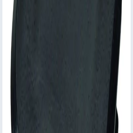
Добавить в корзину
Добавить к сравнению
Описание
Шарнир Zarges 820418
для стремянок с перекладинами из пластика.
Ключевые преимущества
✓
для стремянок с перекладинами из пластика.
Характеристики