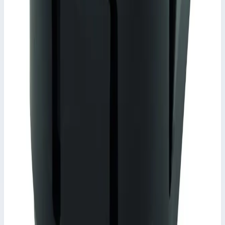
Аксессуар
Zarges
Втулка Zarges 800534
Арт.
800534
Производитель: Zarges; Артикул: 800534
Размеры
0,04х0,04х0,04 м
1 755 ₽
Аксессуар
Zarges
Втулка Zarges 800533
Арт.
800533
Производитель: Zarges; Артикул: 800533