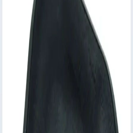
Комплектующие для диэлектрической лестницы и
стремянки
Артикул:
820418
Шарнир Zarges 820418
Производитель: Zarges; Артикул: 820418
Комплектующие для диэлектрической лестницы и
стремянки
Артикул:
820418
Шарнир Zarges 820418
Zarges
·
Комплектующие для диэлектрической лестницы и
стремянки
Производитель: Zarges; Артикул: 820418
Основные параметры
Производитель
Zarges
Артикул