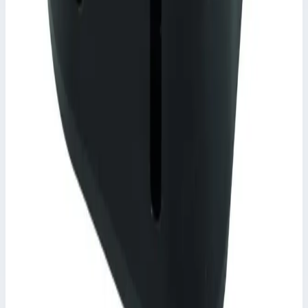
Размеры
0,04х0,04х0,04 м
1 755 ₽
Аксессуар
Zarges
Втулка Zarges 824456
Арт.
824456
Производитель: Zarges; Артикул: 824456
Размеры
0,04х0,03х0,04 м
1 663 ₽
Аксессуар
Zarges