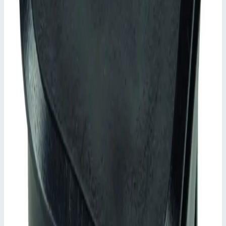
📋
Общие сведения
Артикул
820418
📋
Характеристики
Масса
0,3 кг
Сценарии применения
Шарнир Zarges 820418 для стремянок с перекладинами из
пластика.