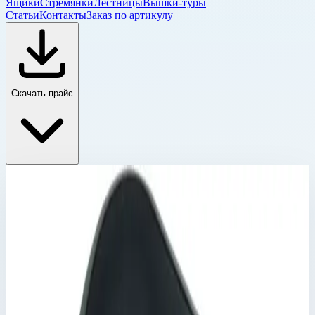
Ящики
Стремянки
Лестницы
Вышки-туры
Статьи
Контакты
Заказ по артикулу
Скачать прайс
Комплектующие для диэлектрической лестницы и
стремянки
Главная
›
Каталог
›
Лестницы
›
Диэлектрические лестницы и стремянки из
стекловолокна
›
Комплектующие для диэлектрической лестницы и
стремянки
›
Шарнир Zarges 820418