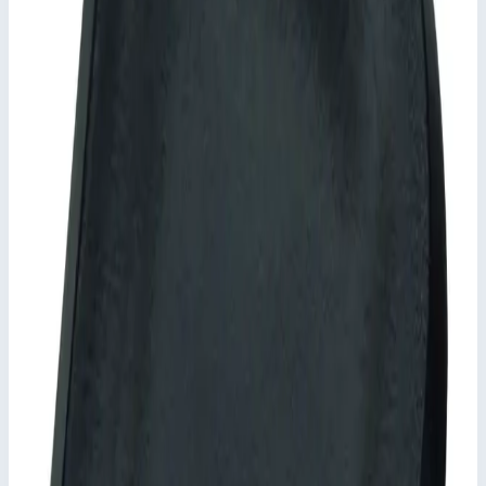
820418
Материал
оцинкованная сталь
Транспортные размеры
0,16х0,03х0,04 м
Стоимость
6 096
₽
с НДС 22%
Добавить в корзину
Шарнир Zarges 820418
6 096
₽
Добавить в корзину
Шарнир Zarges 820418
Арт.
820418
6 096
₽