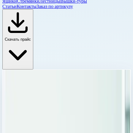
Ящики
Стремянки
Лестницы
Вышки-туры
Статьи
Контакты
Заказ по артикулу
Скачать прайс
Модульные корзины, модули и аксессуары
Главная
›
Каталог
›
Ящики и модульные системы
›
Модульные системы
›
Модульные корзины, модули и аксессуары
›
Продольный разделитель PC для модульных корзин
Zarges 600х50 мм 46031
Модульные корзины, модули и аксессуары
Артикул:
46031