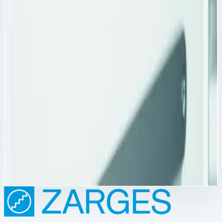
Цена по запросу
Аксессуар
Zarges
Анодированные планки для этикеток Zarges
600х20х3 мм 46081
Арт.
46081
Анодированные планки для этикеток Zarges 46081
Анодированные планки для этикеток Zarges 46081 -
представляет из себя шину для монтажа в двери
медицинского шкафа.
Масса
0,1 кг
Цена по запросу