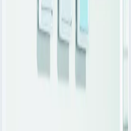
Продольный разделитель PC Zarges 46031
Продольный разделитель PC для модульных корзин
Zarges 46031
с размерами 600х50, подходит для разделения
внутреннего пространства лотка для медикаментов и
модульного выдвижного ящика ZARGES.
Продольный разделитель PC Zarges 46031
- это бесцветная
поликарбонатная перегородка с насечками для мест отлома и
произвольного деления.
Продольные разделители выдерживают температуру до 121
°C.
Характеристики
📋
Общие сведения
Артикул
46031
📋