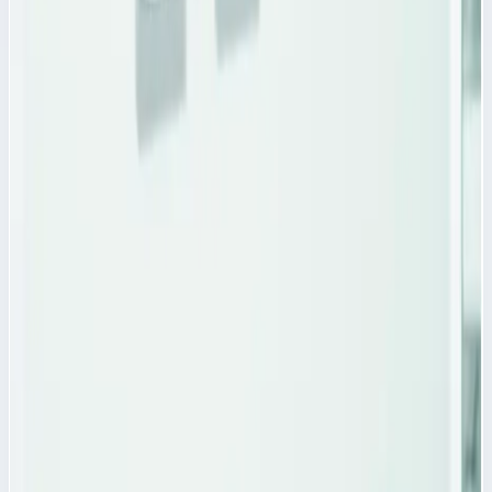
Масса
2,0 кг
Размеры
37,0х55,0 мм
Цена по запросу
Аксессуар
Zarges
Клейкие этикетки Zarges красные 46224
Арт.
46224
Клейкие этикетки Zarges 46224 Клейкие этикетки Zarges
красного цвета 46224 - предназначены для
идентифицирования материалов лежащих в корзинах и
модулях ABS.
Масса
2,0 кг
Размеры
37,0х55,0 мм