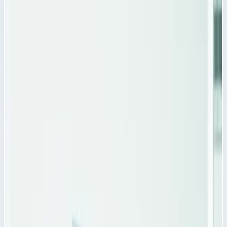
Продольный разделитель PC для
модульных корзин Zarges 600х50 мм
46031
Продольный разделитель PC Zarges 46031 Продольный
разделитель PC для модульных корзин Zarges 46031 с
размерами 600х50, подходит для разделения внутреннего
пространства лотка для медикаментов и модульного
выдвижного
Модульные корзины, модули и аксессуары
Артикул:
46031
Продольный разделитель PC для модульных корзин Zarges
600х50 мм 46031
Zarges
·
Модульные корзины, модули и аксессуары
Продольный разделитель PC Zarges 46031 Продольный
разделитель PC для модульных корзин Zarges 46031 с
размерами 600х50, подходит для разделения внутреннего