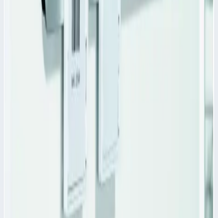
Zarges
Модуль из АБС Zarges 600х400х50 мм 46011
Арт.
46011
Производитель: Zarges; Артикул: 46011
Масса
1,0 кг
Цена по запросу
Аксессуар
Zarges
Клейкие этикетки Zarges синие 46222
Арт.
46222
Клейкие этикетки Zarges 46222 Клейкие этикетки Zarges
синего цвета 46222 - предназначены для идентифицирования
материалов лежащих в корзинах и модулях ABS.