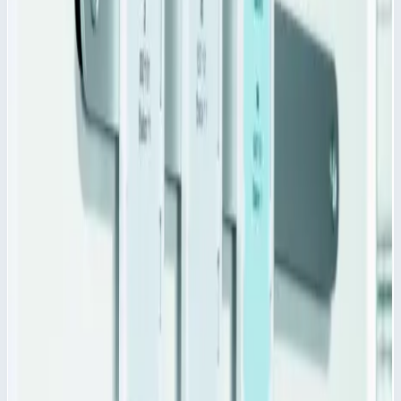
1 088
₽
Добавить в корзину
Продольный разделитель PC для модульных корзин Zarges
600х50 мм 46031
Арт.
46031
1 088
₽
Добавить в корзину
Добавить к сравнению
Описание