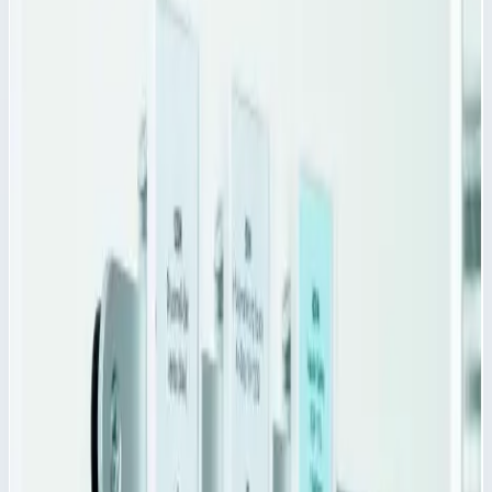
пространства лотка для медикаментов и модульного
выдвижного
Основные параметры
Производитель
Zarges
Длина
600,0 мм
Высота
50,0 мм
Цвет
прозрачный
Стоимость
1 088
₽
с НДС 22%
Добавить в корзину
Продольный разделитель PC для модульных корзин Zarges
600х50 мм 46031