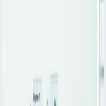
Характеристики
Масса
0,1 кг
Сценарии применения
Продольный разделитель PC Zarges 46031 Продольный
разделитель PC для модульных корзин Zarges 46031 с
размерами 600х50, подходит для разделения внутреннего
пространства лотка для медикаментов и модульного
выдвижного ящика ZARGES.
Продольный разделитель PC Zarges 46031 - это бесцветная
поликарбонатная перегородка с насечками для мест отлома и
произвольного деления.